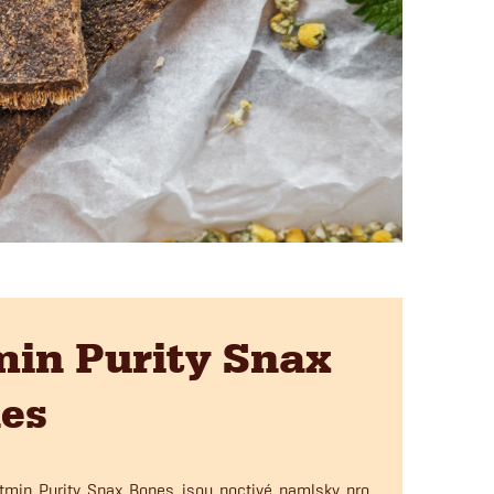
min Purity Snax
es
itmin Purity Snax Bones jsou poctivé pamlsky pro