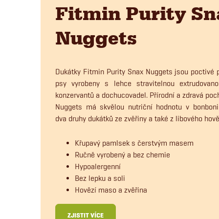
Fitmin Purity S
Nuggets
Dukátky Fitmin Purity Snax Nuggets jsou poctivé 
psy vyrobeny s lehce stravitelnou extrudovano
konzervantů a dochucovadel. Přírodní a zdravá po
Nuggets má skvělou nutriční hodnotu v bonboni
dva druhy dukátků ze zvěřiny a také z libového hov
Křupavý pamlsek s čerstvým masem
Ručně vyrobený a bez chemie
Hypoalergenní
Bez lepku a soli
Hovězí maso a zvěřina
ZJISTIT VÍCE