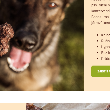
psy ruční v
konzervant
Bones má s
játrové kos
Křup
Ručně
Hypoa
Bez l
Drůbe
ZJISTIT 