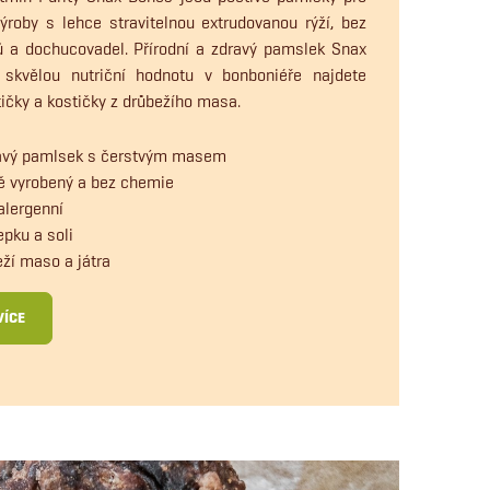
ýroby s lehce stravitelnou extrudovanou rýží, bez
ů a dochucovadel. Přírodní a zdravý pamslek Snax
kvělou nutriční hodnotu v bonboniéře najdete
tičky a kostičky z drůbežího masa.
avý pamlsek s čerstvým masem
 vyrobený a bez chemie
lergenní
epku a soli
ží maso a játra
VÍCE