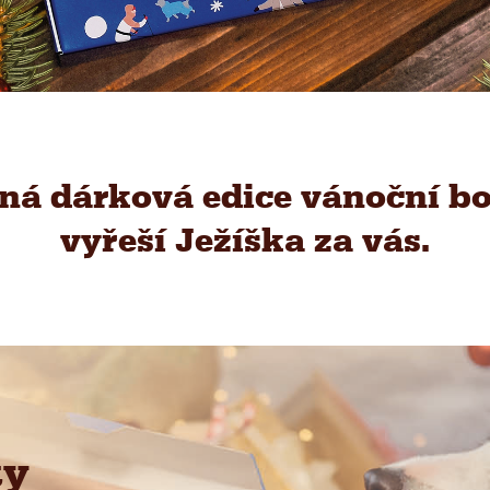
ná dárková edice vánoční b
vyřeší Ježíška za vás.
ty