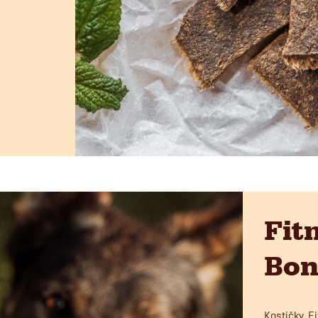
Fit
Bon
Kostičky F