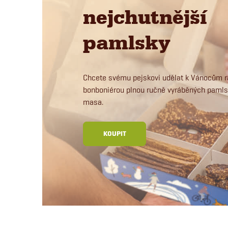
nejchutnější
pamlsky
Chcete svému pejskovi udělat k Vánocům r
bonboniérou plnou ručně vyráběných pamls
masa.
KOUPIT