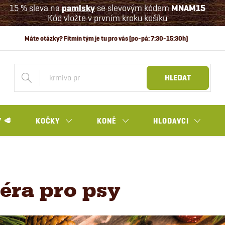
15 % sleva na
pamlsky
se slevovým kódem
MNAM15
Kód vložte v prvním kroku košíku
HLEDAT
 🥩
KOČKY
KONĚ
HLODAVCI
éra pro psy