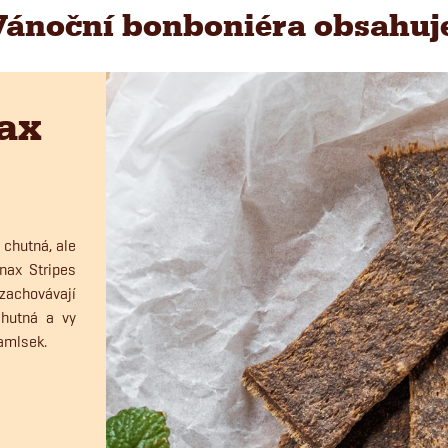
Vánoční bonboniéra obsahuje
nax
 chutná, ale
nax Stripes
achovávají
chutná a vy
pamlsek.