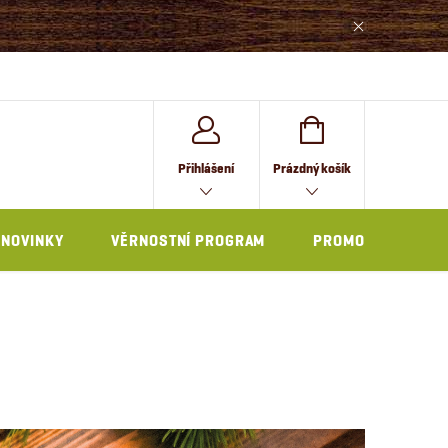
NÁKUPNÍ
Přihlášení
Prázdný košík
KOŠÍK
NOVINKY
VĚRNOSTNÍ PROGRAM
PROMO