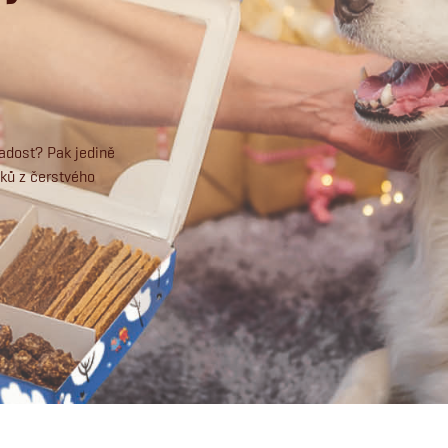
adost? Pak jedině
ků z čerstvého