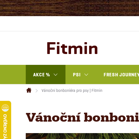
Přejít
na
obsah
AKCE %
PSI
FRESH JOURNEY
Vánoční bonboniéra pro psy | Fitmin
Domů
Vánoční bonboni