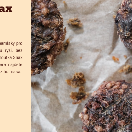
nax
pamlsky pro
u rýží, bez
choutka Snax
éře najdete
ězího masa.