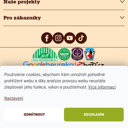
Naše projekty
Pro zákazníky
5
/5
4.9
/5
4.9
/5
Používáme cookies, abychom Vám umožnili pohodlné
prohlížení webu a díky analýze provozu webu neustále
zlepšovali jeho funkce, výkon a použitelnost.
Více informací
Copyright 2026
Fitmin.cz
. Všechna práva vyhrazena.
Upravit nastavení
Nastavení
cookies
Ochrana osobních údajů
Obchodní podmínky
Cookies
ODMÍTNOUT
SOUHLASÍM
Vytvořil Shoptet Premium
&
BlueGhost.cz