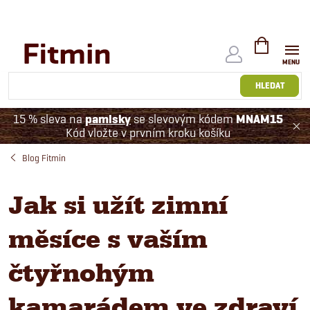
Přejít
na
obsah
NÁKUPNÍ
KOŠÍK
HLEDAT
15 % sleva na
pamlsky
se slevovým kódem
MNAM15
Kód vložte v prvním kroku košíku
Blog Fitmin
Jak si užít zimní
měsíce s vaším
čtyřnohým
kamarádem ve zdraví