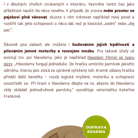
i v dlouhých chvílích strávených v interiéru. Vezměte tento čas jako
příležitost naučit ho něco nového. V případě, že zrovna
máte prostor se
pejskovi plně věnovat
, zkuste s ním trénovat například nový povel a
rozšířit tak jeho schopnosti o něco dál, než je klasické „sedni“ nebo „dej
pac“.
Šikovně psa zabavit ale můžete i
budováním jejich trpělivosti a
pilováním jemné motoriky a rozvojem mozku
. Pro takové účely už
existují tzv. psí hlavolamy, jako je například
hlavolam Fitmin ve tvaru
pizzy
. „Hlavolamy fungují jednoduše. Do hračky umístíte pamlsek jakožto
odměnu, kterou pes získá za správně vyřešený tah. Kromě zábavy hračka
přináší další benefity – rozvíjí logické myšlení, motoriku a schopnost
soustředit se. Při hraní s hlavolamy dbejte na to, abyste do hlavolamu
vždy vkládali jednodruhové pamlsky,“ vysvětluje veterinářka Kateřina
Franková.