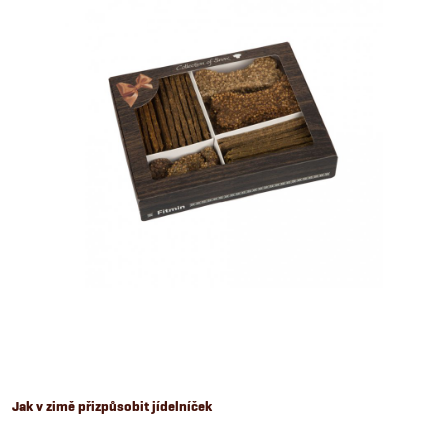
Jak v zimě přizpůsobit jídelníček