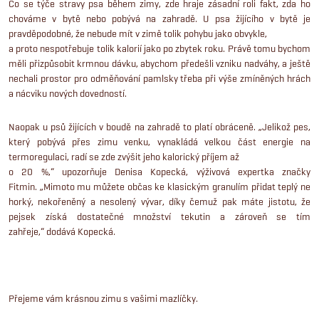
Co se týče stravy psa během zimy, zde hraje zásadní roli fakt, zda ho
chováme v bytě nebo pobývá na zahradě. U psa žijícího v bytě je
pravděpodobné, že nebude mít v zimě tolik pohybu jako obvykle,
a proto nespotřebuje tolik kalorií jako po zbytek roku. Právě tomu bychom
měli přizpůsobit krmnou dávku, abychom předešli vzniku nadváhy, a ještě
nechali prostor pro odměňování pamlsky třeba při výše zmíněných hrách
a nácviku nových dovedností.
Naopak u psů žijících v boudě na zahradě to platí obráceně. „Jelikož pes,
který pobývá přes zimu venku, vynakládá velkou část energie na
termoregulaci, radí se zde zvýšit jeho kalorický příjem až
o 20 %,“ upozorňuje Denisa Kopecká, výživová expertka značky
Fitmin. „Mimoto mu můžete občas ke klasickým granulím přidat teplý ne
horký, nekořeněný a nesolený vývar, díky čemuž pak máte jistotu, že
pejsek získá dostatečné množství tekutin a zároveň se tím
zahřeje,“ dodává Kopecká.
Přejeme vám krásnou zimu s vašimi mazlíčky.