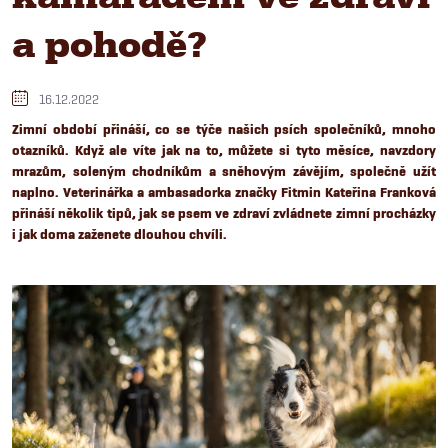
a pohodě?
16.12.2022
Zimní období přináší, co se týče našich psích společníků, mnoho
otazníků. Když ale víte jak na to, můžete si tyto měsíce, navzdory
mrazům, soleným chodníkům a sněhovým závějím, společně užít
naplno. Veterinářka a ambasadorka značky Fitmin Kateřina Franková
přináší několik tipů, jak se psem ve zdraví zvládnete zimní procházky
i jak doma zaženete dlouhou chvíli.