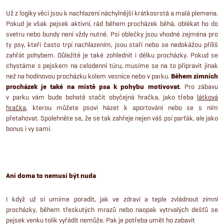
Už z logiky věci jsou k nachlazení náchylnější krátkosrstá a malá plemena.
Pokud je však pejsek aktivní, rád během procházek běhá, oblékat ho do
svetru nebo bundy není vždy nutné. Psí oblečky jsou vhodné zejména pro
ty psy, kteří často trpí nachlazením, jsou staří nebo se nedokážou příliš
zahřát pohybem. Důležité je také zohlednit i délku procházky. Pokud se
chystáme s pejskem na celodenní túru, musíme se na to připravit jinak
než na hodinovou procházku kolem vesnice nebo v parku.
Během zimních
procházek je také na místě psa k pohybu motivovat
. Pro zábavu
v parku vám bude bohatě stačit obyčejná hračka, jako třeba
látková
hračka
, kterou můžete psovi házet k aportování nebo se s ním
přetahovat. Spolehněte se, že se tak zahřeje nejen váš psí parťák, ale jako
bonus i vy sami.
Ani doma to nemusí být nuda
I když už si umíme poradit, jak ve zdraví a teple zvládnout zimní
procházky, během třeskutých mrazů nebo naopak vytrvalých dešťů se
pejsek venku tolik vyřádit nemůže. Pak je potřeba umět ho zabavit