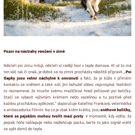
Pozor na nástrahy venčení v zimě
Někteří psi zimu milují, někteří si raději hoví v teple domova. Ať už to má
ten váš tak či onak, je dobré se na zimní procházky náležitě připravit. „
Psí
tlapky jsou velmi náchylné k omrznutí
a fakt, že je kůže v přímém
kontaktu se sněhem a také solí, jim bohužel vůbec neprospívá. Naštěstí
to neznamená, že musíte svému mazlíčkovi hned pořizovat psí botičky.
Stačí se vybavit výživným krémem nebo vazelínou a tu poctivě před
každou procházkou aplikovat,“ doporučuje Kateřina Franková, veterinářka
a ambasadorka Fitmin. Na co je však krém krátký, jsou
sněhové kuličky,
které se pejskům mohou tvořit mezi prsty
. V momentě, kdy vidíte, že
pejsek hůře našlapuje nebo nadlehčuje packu, berte to jako signál vrátit
se zpět domů do tepla.