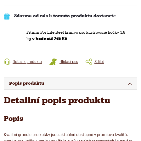
Zdarma od nás k tomuto produktu dostanete
Fitmin For Life Beef krmivo pro kastrované kočky 1,8
kg
v hodnotě 265 Kč
Dotaz k produktu
Hlídací pes
Sdílet
Popis produktu
Detailní popis produktu
Popis
Kvalitní granule pro kočky jsou aktuálně dostupné v prémiové kvalitě.
Krmivo pro kočky Fitmin For Life je nyní v nových recepturách i v novém