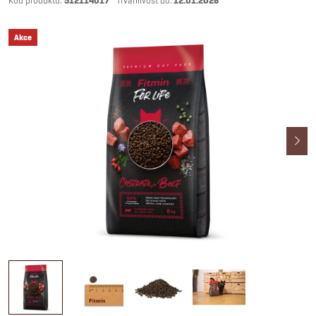
512114017
12.01.2028
Akce