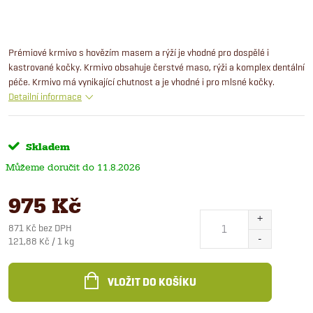
Prémiové krmivo s hovězím masem a rýží je vhodné pro dospělé i
kastrované kočky. Krmivo obsahuje čerstvé maso, rýži a komplex dentální
péče. Krmivo má vynikající chutnost a je vhodné i pro mlsné kočky.
Detailní informace
Skladem
11.8.2026
975 Kč
871 Kč bez DPH
Měrná
121,88 Kč / 1 kg
cena:
VLOŽIT DO KOŠÍKU