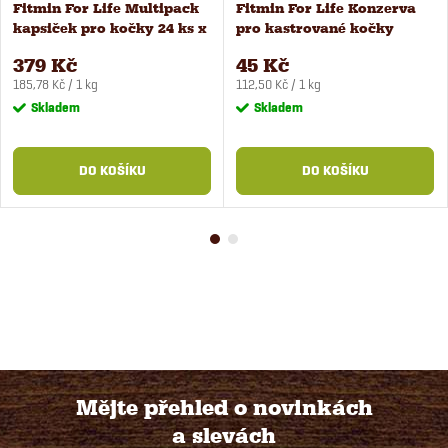
Fitmin For Life Multipack
Fitmin For Life Konzerva
kapsiček pro kočky 24 ks x
pro kastrované kočky
85 g
losos 400 g
379 Kč
45 Kč
Měrná
Měrná
185,78 Kč / 1 kg
112,50 Kč / 1 kg
cena:
cena:
Skladem
Skladem
DO KOŠÍKU
DO KOŠÍKU
Mějte přehled o novinkách
a slevách