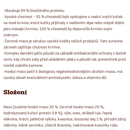
•Obsahuje 84 % živočišného proteinu
•Vysoká chutnost – 91 % chovatelů bylo spokojeno s reakcí svých koček
na nové krmivo, které kočky přijímaly s nadšením lépe nebo stejně dobře
jako stávající krmivo. 100 % chovatelů by doporučilo krmivo svým
známým.
•Čerstvé maso je zárukou vysoké kvality našich produktů. Tato surovina
zároveň zajišťuje chutnost krmiva.
•Komplex dentální péče působí na základě antibakteriální ochrany v dutině
ústní, kdy chrání zuby před ukládáním plaku a působí tak preventivně proti
tvorbě zubního kamene.
•Hovězí maso patří k biologicky nejplnohodnotnějším druhům masa, má
vysoký obsah esenciálních aminokyselin, železa a vitamínu B2.
Složení
Maso (sušené hovězí maso 32 %, čerstvé hovězí maso 20 %,
hydrolyzovaný kuřecí protein 3,8 %), rýže, oves, drůbeží tuk, řepná
vláknina, hrách, jablečné výlisky, kvasnice, lososový olej 1 %, přírodní zdroj
vlákniny, lněné semínko, chlorid draselný, inaktivované kvasinky rodu