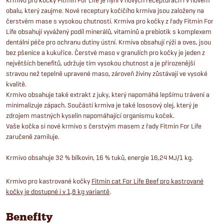
obalu, který zaujme. Nové receptury kočičího krmiva jsou založeny na
čerstvém mase s vysokou chutností. Krmiva pro kočky z řady Fitmin For
Life obsahují vyvážený podíl minerálů, vitamínů a prebiotik s komplexem
dentální péče pro ochranu dutiny ústní. Krmiva obsahují rýži a oves, jsou
bez pšenice a kukuřice. Čerstvé maso v granulích pro kočky je jeden z
největších benefitů, udržuje tím vysokou chutnost a je přirozenější
stravou než tepelně upravené maso, zároveň živiny zůstávají ve vysoké
kvalitě.
Krmivo obsahuje také extrakt z juky, který napomáhá lepšímu trávení a
minimalizuje zápach. Součástí krmiva je také lososový olej, který je
zdrojem mastných kyselin napomáhající organismu koček.
Vaše kočka si nové krmivo s čerstvým masem z řady Fitmin For Life
zaručeně zamiluje.
Krmivo obsahuje 32 % bílkovin, 16 % tuků, energie 16,24 MJ/1 kg.
Krmivo pro kastrované kočky
Fitmin cat For Life Beef pro kastrované
kočky je dostupné i v 1,8 kg variantě
.
Benefity