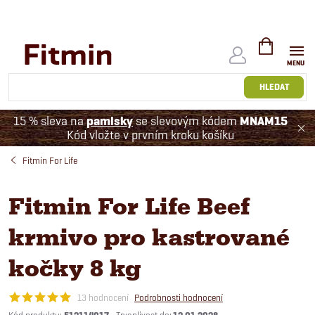
Přejít
na
obsah
NÁKUPNÍ
KOŠÍK
HLEDAT
15 % sleva na
pamlsky
se slevovým kódem
MNAM15
Kód vložte v prvním kroku košíku
Fitmin For Life
Fitmin For Life Beef
krmivo pro kastrované
kočky 8 kg
13 hodnocení
Podrobnosti hodnocení
Kód produktu: