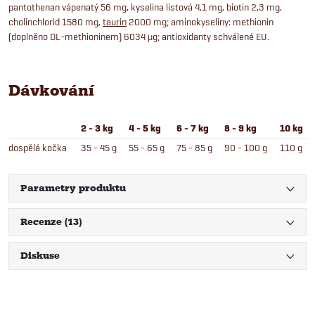
pantothenan vápenatý 56 mg, kyselina listová 4,1 mg, biotin 2,3 mg,
cholinchlorid 1580 mg,
taurin
2000 mg; aminokyseliny: methionin
(doplněno DL-methioninem) 6034 μg; antioxidanty schválené EU.
Dávkování
2 - 3 kg
4 - 5 kg
6 - 7 kg
8 - 9 kg
10 kg
dospělá kočka
35 - 45 g
55 - 65 g
75 - 85 g
90 - 100 g
110 g
Parametry produktu
Recenze (13)
Diskuse