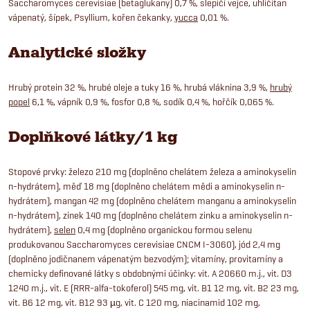
Saccharomyces cerevisiae (betaglukany) 0,7 %, slepičí vejce, uhličitan
vápenatý, šípek, Psyllium, kořen čekanky,
yucca
0,01 %.
Analytické složky
Hrubý protein 32 %, hrubé oleje a tuky 16 %, hrubá vláknina 3,9 %,
hrubý
popel
6,1 %, vápník 0,9 %, fosfor 0,8 %, sodík 0,4 %, hořčík 0,065 %.
Doplňkové látky/1 kg
Stopové prvky: železo 210 mg (doplněno chelátem železa a aminokyselin
n-hydrátem), měď 18 mg (doplněno chelátem mědi a aminokyselin n-
hydrátem), mangan 42 mg (doplněno chelátem manganu a aminokyselin
n-hydrátem), zinek 140 mg (doplněno chelátem zinku a aminokyselin n-
hydrátem),
selen
0,4 mg (doplněno organickou formou selenu
produkovanou Saccharomyces cerevisiae CNCM I-3060), jód 2,4 mg
(doplněno jodičnanem vápenatým bezvodým); vitamíny, provitamíny a
chemicky definované látky s obdobnými účinky: vit. A 20660 m.j., vit. D3
1240 m.j., vit. E (RRR-alfa-tokoferol) 545 mg, vit. B1 12 mg, vit. B2 23 mg,
vit. B6 12 mg, vit. B12 93 µg, vit. C 120 mg, niacinamid 102 mg,