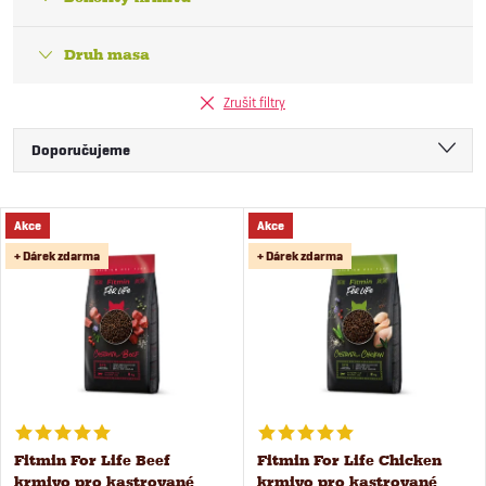
Druh masa
Zrušit filtry
Ř
Doporučujeme
a
Nejlevnější
V
Akce
Akce
Nejdražší
z
+ Dárek zdarma
+ Dárek zdarma
ý
Nejprodávanější
e
Abecedně
p
n
i
í
s
Fitmin For Life Beef
Fitmin For Life Chicken
p
krmivo pro kastrované
krmivo pro kastrované