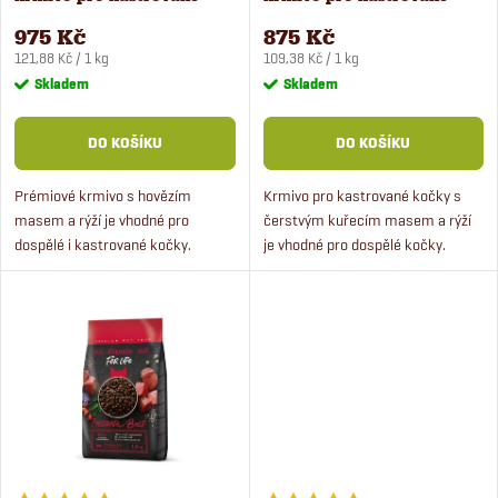
p
kočky 8 kg
kočky 8 kg
r
975 Kč
875 Kč
Měrná
Měrná
r
121,88 Kč / 1 kg
109,38 Kč / 1 kg
cena:
cena:
Skladem
Skladem
o
o
DO KOŠÍKU
DO KOŠÍKU
d
d
Prémiové krmivo s hovězím
Krmivo pro kastrované kočky s
u
masem a rýží je vhodné pro
čerstvým kuřecím masem a rýží
u
dospělé i kastrované kočky.
je vhodné pro dospělé kočky.
k
Krmivo obsahuje čerstvé maso,
Krmivo obsahuje minerály a
k
rýži a komplex dentální péče.
vitamíny pro zdraví koček, zároveň
t
Krmivo má vynikající chutnost a
krmivo pro sterilizované...
t
je...
ů
ů