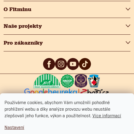
O Fitminu
Naše projekty
Pro zákazníky
5
/5
4.9
/5
4.9
/5
Používáme cookies, abychom Vám umožnili pohodlné
prohlížení webu a díky analýze provozu webu neustále
zlepšovali jeho funkce, výkon a použitelnost.
Více informací
Copyright 2026
Fitmin.cz
. Všechna práva vyhrazena.
Upravit nastavení
Nastavení
cookies