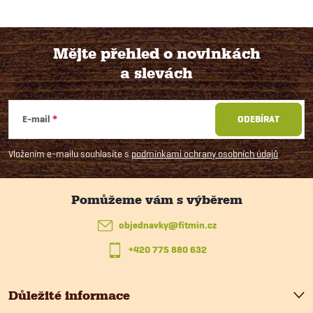
ý
p
Mějte přehled o novinkách
i
a slevách
Z
s
á
u
E-mail
ODEBÍRAT
p
Vložením e-mailu souhlasíte s
podmínkami ochrany osobních údajů
a
t
objednavky
@
fitmin.cz
+420 775 880 632
í
Důležité informace