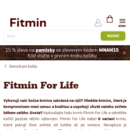
Přejít
na
obsah
NÁKUPNÍ
KOŠÍK
HLEDAT
15 % sleva na
pamlsky
se slevovým kódem
MNAM15
Kód vložte v prvním kroku košíku
Granule pro kočky
Fitmin For Life
Vyhovují vaší kočce krmiva založená na rýži? Hledáte krmivo, které je
kompromisem mezi cenou a kvalitou a uspokojí chutě vašeho zvířete
během celého života?
Vyzkoušejte řadu krmiv Fitmin For Life a odměňte
kočičí jazýček něčím výborným. Fitmin For Life nabízí
6 variant
krmiv,
které pokryjí život zvířete od kotěte až po seniora. Receptura je