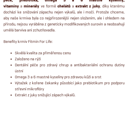
péče, prebiotika, omega 3 a 6 mastné kyseliny,
á
vitamíny
a
minerál
y
ve formě
chelátů
a
extrakt z juky
, díky kterému
dochází ke snižování zápachu nejen výkalů, ale i moči. Protože chceme,
d
aby naše krmiva byla co nejpřirozenější nejen složením, ale i ohledem na
přírodu, nejsou vyráběna z geneticky modifikovaných surovin a neobsahují
a
umělá barviva ani zchutňovadla.
c
Benefity krmiv Fitmin For Life:
í
Skvělá kvalita za přiměřenou cenu
Založeno na rýži
p
Dentální péče pro zdravý chrup a antibakteriální ochranu dutiny
ústní
r
Omega 3 a 6 mastné kyseliny pro zdravou kůži a srst
Výtažek z kořene čekanky působící jako prebiotikum pro podporu
v
střevní mikroflóry
Extrakt z juky snižující zápach výkalů.
k
y
v