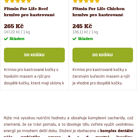
Fitmin For Life Beef
Fitmin For Life Chicken
krmivo pro kastrované
krmivo pro kastrované
kočky 1,8 kg
kočky 1,8 kg
265 Kč
245 Kč
Měrná
Měrná
147,22 Kč / 1 kg
136,11 Kč / 1 kg
cena:
cena:
Skladem
Skladem
DO KOŠÍKU
DO KOŠÍKU
Krmivo pro kastrované kočky s
Krmivo pro kastrované kočky s
hovězím masem a rýží pro
čerstvým kuřecím masem a rýží
dospělé kočky, které mají sklony k
je vhodné pro dospělé kočky.
obezitě. Prémiové krmivo s
Krmivo obsahuje minerály a
čerstvým masem je vhodné pro
vitamíny pro zdraví koček, zároveň
kočky od 1 roku věku. Krmivo má...
krmivo pro sterilizované...
O
v
Rýže má vysokou nutriční hodnotu a obsahuje komplexní sacharidy, což
znamená, že se tráví pomalu, a to dovoluje tělu zvířete využít uvolněnou
l
energii po mnohem delší dobu. Složení je obohaceno o
komplex dentální