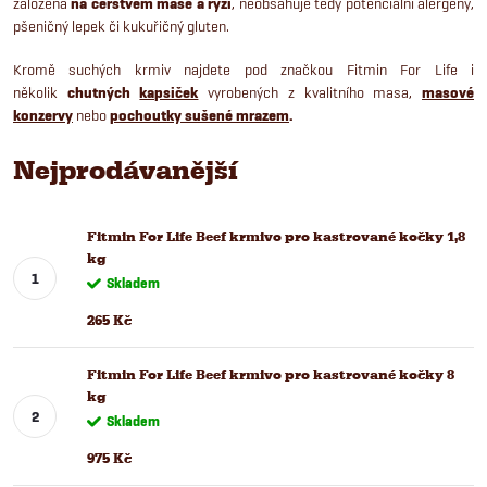
založena
na čerstvém mase a rýži
, neobsahuje tedy potenciální alergeny,
pšeničný lepek či kukuřičný gluten.
Kromě suchých krmiv najdete pod značkou Fitmin For Life i
několik
chutných
kapsiček
vyrobených z kvalitního masa,
masové
konzervy
nebo
pochoutky sušené mrazem
.
Nejprodávanější
Fitmin For Life Beef krmivo pro kastrované kočky 1,8
kg
Skladem
265 Kč
Fitmin For Life Beef krmivo pro kastrované kočky 8
kg
Skladem
975 Kč