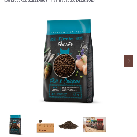
512114007
24.10.2027