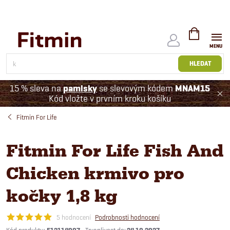
Přejít
na
obsah
NÁKUPNÍ
KOŠÍK
HLEDAT
15 % sleva na
pamlsky
se slevovým kódem
MNAM15
Kód vložte v prvním kroku košíku
Fitmin For Life
Fitmin For Life Fish And
Chicken krmivo pro
kočky 1,8 kg
5 hodnocení
Podrobnosti hodnocení
Kód produktu: