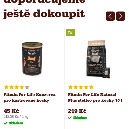
ještě dokoupit
Tip
Fitmin For Life Konzerva
Fitmin For Life Natural
pro kastrované kočky
Plus stelivo pro kočky 10 l
losos 400 g
/ 8,6 kg
45 Kč
219 Kč
Měrná
112,50 Kč / 1 kg
Skladem
cena:
Skladem