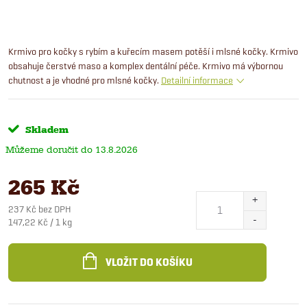
Krmivo pro kočky s rybím a kuřecím masem potěší i mlsné kočky. Krmivo
obsahuje čerstvé maso a komplex dentální péče. Krmivo má výbornou
chutnost a je vhodné pro mlsné kočky.
Detailní informace
Skladem
13.8.2026
265 Kč
237 Kč bez DPH
Měrná
147,22 Kč / 1 kg
cena:
VLOŽIT DO KOŠÍKU