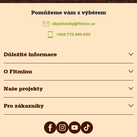
a
t
objednavky
@
fitmin.cz
+420 775 880 632
í
Důležité informace
O Fitminu
Naše projekty
Pro zákazníky