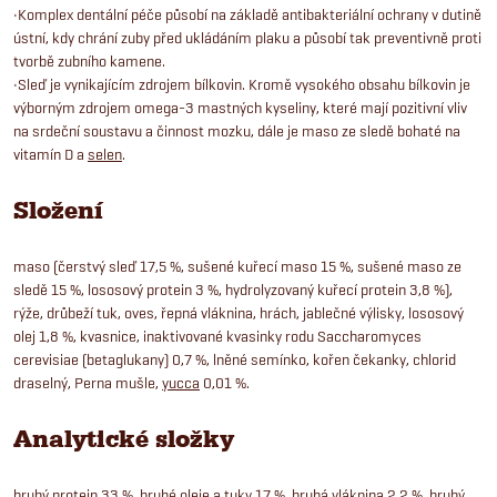
•Komplex dentální péče působí na základě antibakteriální ochrany v dutině
ústní, kdy chrání zuby před ukládáním plaku a působí tak preventivně proti
tvorbě zubního kamene.
•Sleď je vynikajícím zdrojem bílkovin. Kromě vysokého obsahu bílkovin je
výborným zdrojem omega-3 mastných kyseliny, které mají pozitivní vliv
na srdeční soustavu a činnost mozku, dále je maso ze sledě bohaté na
vitamín D a
selen
.
Složení
maso (čerstvý sleď 17,5 %, sušené kuřecí maso 15 %, sušené maso ze
sledě 15 %, lososový protein 3 %, hydrolyzovaný kuřecí protein 3,8 %),
rýže, drůbeží tuk, oves, řepná vláknina, hrách, jablečné výlisky, lososový
olej 1,8 %, kvasnice, inaktivované kvasinky rodu Saccharomyces
cerevisiae (betaglukany) 0,7 %, lněné semínko, kořen čekanky, chlorid
draselný, Perna mušle,
yucca
0,01 %.
Analytické složky
hrubý protein 33 %, hrubé oleje a tuky 17 %, hrubá vláknina 2,2 %,
hrubý