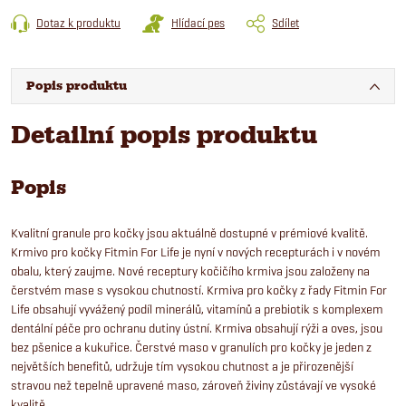
Dotaz k produktu
Hlídací pes
Sdílet
Popis produktu
Detailní popis produktu
Popis
Kvalitní granule pro kočky jsou aktuálně dostupné v prémiové kvalitě.
Krmivo pro kočky Fitmin For Life je nyní v nových recepturách i v novém
obalu, který zaujme. Nové receptury kočičího krmiva jsou založeny na
čerstvém mase s vysokou chutností. Krmiva pro kočky z řady Fitmin For
Life obsahují vyvážený podíl minerálů, vitamínů a prebiotik s komplexem
dentální péče pro ochranu dutiny ústní. Krmiva obsahují rýži a oves, jsou
bez pšenice a kukuřice. Čerstvé maso v granulích pro kočky je jeden z
největších benefitů, udržuje tím vysokou chutnost a je přirozenější
stravou než tepelně upravené maso, zároveň živiny zůstávají ve vysoké
kvalitě.