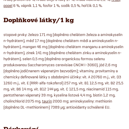
popel
6 %, vápník 1,1 %, fosfor 1 %, sodík 0,5 %, hořčík 0,1 %.
Doplňkové látky/1 kg
stopové prvky: železo 171 mg (doplněno chelátem železa a aminokyselin
n-hydrátem), měď 17 mg (doplněno chelátem mědi a aminokyselin n-
hydrátem), mangan 46 mg (doplněno chelátem manganu a aminokyselin
n-hydrátem), zinek 141 mg (doplněno chelátem zinku a aminokyselin n-
hydrátem), selen 0,5 mg (doplněno organickou formou selenu
produkovanou Saccharomyces cerevisiae CNCM I-3060), jód 2,6 mg
(doplněno jodičnanem vápenatým bezvodým); vitamíny, provitamíny a
chemicky definované látky s obdobnými účinky: vit. A 20760 m.j., vit. D3
1260 m.j., vit. E (RRR-alfa-tokoferol) 257 mg, vit. B1 12,5 mg, vit. B2 25,5
mg, vit. B6 14 mg, vit. B12 144 µg, vit. C 121,5 mg, niacinamid 115 mg,
pantothenan vápenatý 39 mg, kyselina listová 4,4 mg, biotin 1,2 mg,
cholinchlorid 2075 mg,
taurin
2000 mg; aminokyseliny: methionin
(doplněno DL-methioninem) 7389 μg; antioxidanty schválené EU.