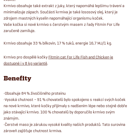
Krmivo obsahuje také extrakt z juky, který napomáhá lepšímu trávení a
minimalizuje zápach. Součástí krmiva je také lososový olej, který je
zdrojem mastných kyselin napomáhající organismu koček.
Vaše kočka si nové krmivo s čerstvým masem z řady Fitmin For Life
zaručeně zamiluje.
Krmivo obsahuje 33 % bílkovin, 17 % tuků, energie 16,7 MJ/1 kg.
Krmivo pro dospělé kočky
Fitmin cat For Life Fish and Chicken je
dostupné i v 8 kg variantě
.
Benefity
•Obsahuje 84 % živočišného proteinu
•Vysoká chutnost – 91 % chovatelů bylo spokojeno s reakcí svých koček
na nové krmivo, které kočky přijímaly s nadšením lépe nebo stejně dobře
jako stávající krmivo. 100 % chovatelů by doporučilo krmivo svým
známým.
•Čerstvé maso je zárukou vysoké kvality našich produktů. Tato surovina
zároveň zajišťuje chutnost krmiva.