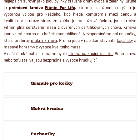
nejlepších surovin jako jsou bylinky či různé druhy ovoce a zeleniny. Druhé
je
prémiové krmiva
Fitmin For Life
, které je založeno na rýži a je
výbornou volbou pro každého, kdo hledá kompromis mezi cenou a
kvalitou.
A protože víme, že kočka je masožravá šelma, jsou krmiva
Fitmin plná čerstvého masa z ověřených certifikovaných chovů. Krmiva
jsou velmi chutná a u koček moc oblíbená.
Nezapomínáme ani na kočky,
které preferují
mokrá krmiva
. Pro ně jsou v nabídce šťavnaté
kapsičky
a
masové
konzervy
z vysoce kvalitního masa.
V naší široké nabídce máme nyní i
steliva na kočičí toaletu.
Bentonitová
nebo tofu steliva jsou bezprašná a vysoce hrudkující.
Granule pro kočky
Mokrá krmiva
Pochoutky