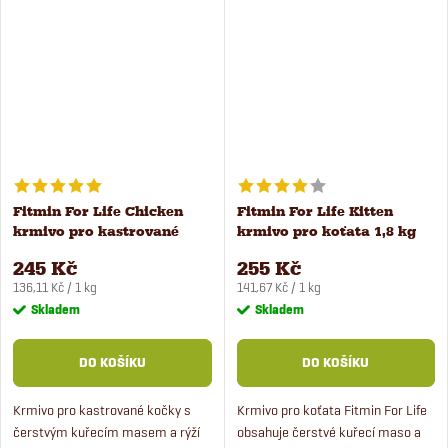
kočky a má vysokou chutnost.
vhodné pro mlsné kočky.
Fitmin For Life Chicken
Fitmin For Life Kitten
krmivo pro kastrované
krmivo pro koťata 1,8 kg
kočky 1,8 kg
245 Kč
255 Kč
Měrná
Měrná
136,11 Kč / 1 kg
141,67 Kč / 1 kg
cena:
cena:
Skladem
Skladem
DO KOŠÍKU
DO KOŠÍKU
Krmivo pro kastrované kočky s
Krmivo pro koťata Fitmin For Life
čerstvým kuřecím masem a rýží
obsahuje čerstvé kuřecí maso a