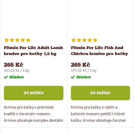
Fitmin For Life Adult Lamb
Fitmin For Life Fish And
krmivo pro kočky 1,8 kg
Chicken krmivo pro kočky
1,8 kg
265 Kč
265 Kč
Měrná
Měrná
147,22 Kč / 1 kg
147,22 Kč / 1 kg
cena:
cena:
Skladem
Skladem
DO KOŠÍKU
DO KOŠÍKU
Krmivo pro kočky v prémiové
Krmivo pro kočky s rybím a
kvalitě s čerstvým masem.
kuřecím masem potěší i mlsné
Krmivo obsahuje komplex dentální
kočky. Krmivo obsahuje čerstvé
péče, čerstvé jehněčí maso a rýži.
maso a komplex dentální péče.
Krmivo je vhodné pro dospělé
Krmivo má výbornou chutnost a je