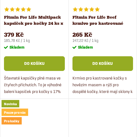
Fitmin For Life Multipack
Fitmin For Life Beef
kapsiček pro kočky 24 ks x
krmivo pro kastrované
85 g
kočky 1,8 kg
379 Kč
265 Kč
Měrná
Měrná
185,78 Kč / 1 kg
147,22 Kč / 1 kg
cena:
cena:
Skladem
Skladem
DO KOŠÍKU
DO KOŠÍKU
Šťavnaté kapsičky plné masa ve
Krmivo pro kastrované kočky s
čtyřech příchutích. To je výhodné
hovězím masem a rýží pro
balení kapsiček pro kočky s 17%
dospělé kočky, které mají sklony k
zvýhodněním při koupi multipacku
obezitě. Prémiové krmivo s
Novinka
- boxu 24 kusů x 85 g.
čerstvým masem je vhodné pro
kočky od 1 roku věku. Krmivo má...
Pouze pro vás
Pro kočky