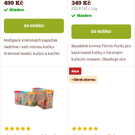
r
499 Kč
349 Kč
100 g
Měrná
r
232,67 Kč / 1 kg
Skladem
cena:
Skladem
o
o
DO KOŠÍKU
DO KOŠÍKU
d
d
Multipack krémových kapsiček
Bezobilné krmivo Fitmin Purity pro
nadchne i vaši mlsnou kočku.
u
kastrované kočky s čerstvým
Krémové hovězí, kuřecí a kachní
u
kuřecím masem. Obsahuje více
kapsičky jsou ideální na ochucení
k
jak 50 % masa a zdraví prospěšné
každodenního krmení.
k
Akce
bylinky.
t
+ Dárek zdarma
t
ů
ů