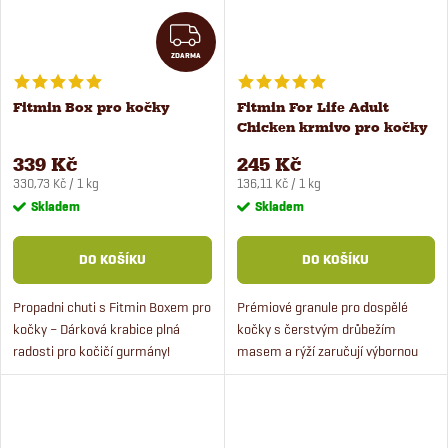
ZDARMA
ZDARMA
Fitmin Box pro kočky
Fitmin For Life Adult
Chicken krmivo pro kočky
1,8 kg
339 Kč
245 Kč
Měrná
Měrná
330,73 Kč / 1 kg
136,11 Kč / 1 kg
cena:
cena:
Skladem
Skladem
DO KOŠÍKU
DO KOŠÍKU
Propadni chuti s Fitmin Boxem pro
Prémiové granule pro dospělé
kočky – Dárková krabice plná
kočky s čerstvým drůbežím
radosti pro kočičí gurmány!
masem a rýží zaručují výbornou
Krabice obsahuje krmivo,
chutnost. Komplex dentální péče
kapsičky a pamlsky pro kočky.
chrání před ukládání zubního
plaku. Krmivo s kuřecím masem...