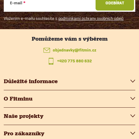
r
á
í
E-mail
ODEBÍRAT
v
p
Vložením e-mailu souhlasíte s
podmínkami ochrany osobních údajů
k
a
y
t
v
objednavky
@
fitmin.cz
ý
+420 775 880 632
í
p
Důležité informace
i
s
O Fitminu
u
Naše projekty
Pro zákazníky