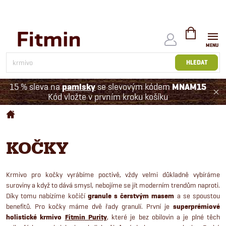
Přejít
na
obsah
NÁKUPNÍ
KOŠÍK
HLEDAT
15 % sleva na
pamlsky
se slevovým kódem
MNAM15
Kód vložte v prvním kroku košíku
Domů
KOČKY
Krmivo pro kočky vyrábíme poctivě, vždy velmi důkladně vybíráme
suroviny a když to dává smysl, nebojíme se jít moderním trendům naproti.
Díky tomu nabízíme kočičí
granule s čerstvým masem
a se spoustou
benefitů. Pro kočky máme dvě řady granulí. První je
superprémiové
holistické krmivo
Fitmin Purity
, které je bez obilovin a je plné těch