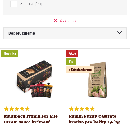
5 – 10 kg
20
Zrušit filtry
Ř
Doporučujeme
a
Nejlevnější
V
Novinka
Akce
Nejdražší
z
Tip
ý
Nejprodávanější
+ Dárek zdarma
e
Abecedně
p
n
i
í
s
Multipack Fitmin For Life
Fitmin Purity Castrate
p
Cream sauce krémové
krmivo pro kočky 1,5 kg
p
kapsičky pro kočky 24 ks x