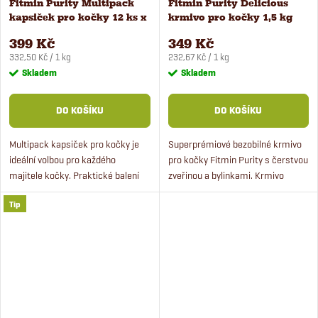
Fitmin Purity Multipack
Fitmin Purity Delicious
kapsiček pro kočky 12 ks x
krmivo pro kočky 1,5 kg
100 g
399 Kč
349 Kč
Měrná
Měrná
332,50 Kč / 1 kg
232,67 Kč / 1 kg
cena:
cena:
Skladem
Skladem
DO KOŠÍKU
DO KOŠÍKU
Multipack kapsiček pro kočky je
Superprémiové bezobilné krmivo
ideální volbou pro každého
pro kočky Fitmin Purity s čerstvou
majitele kočky. Praktické balení
zveřinou a bylinkami. Krmivo
kapsiček s 5% zvýhodněním při
obsahuje více jak 50 % masa a
Tip
koupi 12 kusů ve třech příchutích
zdraví prospěšné suroviny.
zaujme nejen kočku,...