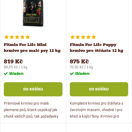
ů
ů
Fitmin For Life Mini
Fitmin For Life Puppy
krmivo pro malé psy 12 kg
krmivo pro štěňata 12 kg
819 Kč
875 Kč
Měrná
Měrná
68,25 Kč / 1 kg
72,92 Kč / 1 kg
cena:
cena:
Skladem
Skladem
DO KOŠÍKU
DO KOŠÍKU
Prémiové krmivo pro malá
Kompletní krmivo pro štěňata s
plemena psů, které uspokojí jak
čerstvým masem, vhodné i pro
chutě vašich psů, tak požadavky
březí a kojící feny. Krmivo pro
na vyváženou stravu. Krmivo má
štěňata všech plemen psů.
speciálně uzpůsobené granule pro
Prémiové krmivo pro štěňata od 6