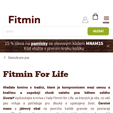
Přejít
na
obsah
NÁKUPNÍ
KOŠÍK
HLEDAT
15 % sleva na
pamlsky
se slevovým kódem
MNAM15
Kód vložte v prvním kroku košíku
Granule pro psy
Fitmin For Life
H
ledáte krmivo s tradicí, které je kompromisem mezi cenou a
kvalitou a uspokojí chutě vašeho psa během celého
života?
Vyzkoušejte krmiva z řady Fitmin for Life, ve kterých je vše, co váš
pes miluje a potřebuje pro dlouhý a spokojený život.
Čerstvé
mas
o
a
játrový obal
na povrchu každé granule se postarají