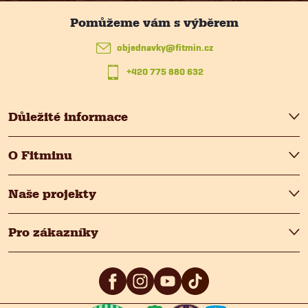
p
a
r
t
objednavky
@
fitmin.cz
v
+420 775 880 632
í
k
y
Důležité informace
v
O Fitminu
ý
p
Naše projekty
i
Pro zákazníky
s
u