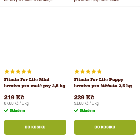
vynikající chutnost. Granule v
receptura je vhodná pro všechny
krmivu jsou speciálně uzpůsobeny
dospělé psy, krmivo obsahuje
pro malé psy. Granule bez...
čerstvé maso a nízký...
Fitmin For Life Mini
Fitmin For Life Puppy
krmivo pro malé psy 2,5 kg
krmivo pro štěňata 2,5 kg
219 Kč
229 Kč
Měrná
Měrná
87,60 Kč / 1 kg
91,60 Kč / 1 kg
cena:
cena:
Skladem
Skladem
DO KOŠÍKU
DO KOŠÍKU