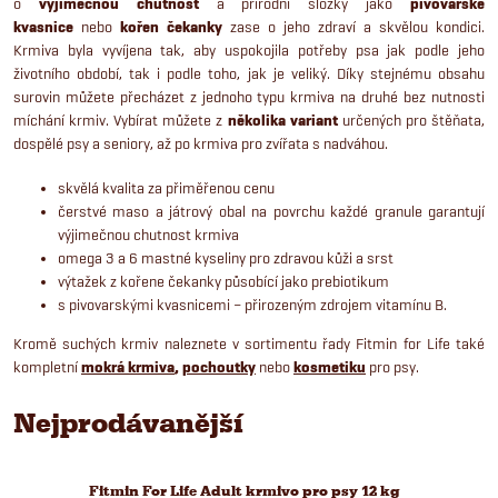
o
výjimečnou chutnost
a přírodní složky jako
pivovarské
kvasnice
nebo
kořen čekanky
zase o jeho zdraví a skvělou kondici.
Krmiva byla vyvíjena tak, aby uspokojila potřeby psa jak podle jeho
životního období, tak i podle toho, jak je veliký. Díky stejnému obsahu
surovin můžete přecházet z jednoho typu krmiva na druhé bez nutnosti
míchání krmiv. Vybírat můžete z
několika variant
určených pro štěňata,
dospělé psy a seniory, až po krmiva pro zvířata s nadváhou.
skvělá kvalita za přiměřenou cenu
čerstvé maso a játrový obal na povrchu každé granule garantují
výjimečnou chutnost krmiva
omega 3 a 6 mastné kyseliny pro zdravou kůži a srst
výtažek z kořene čekanky působící jako prebiotikum
s pivovarskými kvasnicemi – přirozeným zdrojem vitamínu B.
Kromě suchých krmiv naleznete v sortimentu řady Fitmin for Life také
kompletní
mokrá krmiva
,
pochoutky
nebo
kosmetiku
pro psy.
Nejprodávanější
Fitmin For Life Adult krmivo pro psy 12 kg