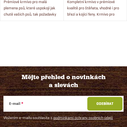
Prémiové krmivo pro malá
Kompletní krmivo v prémiové
plemena psů, které uspokojí jak
kvalitě pro štěňata, vhodné i pro
chutě vašich psů, tak požadavky
březí a kojící feny. Krmivo pro
na vyváženou stravu. Krmivo má
štěňata všech plemen psů.
speciálně uzpůsobené granule pro
Krmivo obsahuje čerstvé maso a
malé psy. Krmivo pro...
výtažek z čekanky pro...
O
v
l
á
Mějte přehled o novinkách
d
a slevách
Z
a
á
c
E-mail
ODEBÍRAT
í
p
Vložením e-mailu souhlasíte s
podmínkami ochrany osobních údajů