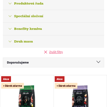
Produktová řada
Speciální složení
Benefity krmiva
Druh masa
Zrušit filtry
Ř
Doporučujeme
a
Nejlevnější
V
Akce
Akce
Nejdražší
z
+ Dárek zdarma
+ Dárek zdarma
ý
Nejprodávanější
e
Abecedně
p