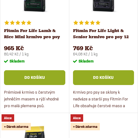
n
i
í
s
Fitmin For Life Lamb &
Fitmin For Life Light &
p
Rice Mini krmivo pro psy
Senior krmivo pro psy 12
p
12 kg
kg
r
965 Kč
769 Kč
Měrná
Měrná
r
80,42 Kč / 1 kg
64,08 Kč / 1 kg
cena:
cena:
Skladem
Skladem
o
o
DO KOŠÍKU
DO KOŠÍKU
d
d
Prémiové krmivo s čerstvým
Krmivo pro psy se sklony k
u
jehněčím masem a rýží vhodné
nadváze a starší psy Fitmin For
u
pro malá plemena psů.
Life obsahuje čerstvé maso a
k
Hypoalergenní krmivo neobsahuje
kořen čekanky pro podporu
k
Akce
Akce
pšenici a kukuřici a proto je
střevní mikroflóry. Odlehčená
t
vhodné pro citlivé psy. Krmivo je...
receptura je vhodná pro staré
+ Dárek zdarma
+ Dárek zdarma
t
psy...