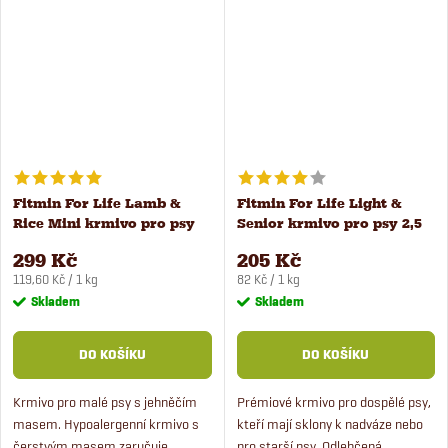
malé psy.
týdnů do 1 roku věku.
Fitmin For Life Lamb &
Fitmin For Life Light &
Rice Mini krmivo pro psy
Senior krmivo pro psy 2,5
2,5 kg
kg
299 Kč
205 Kč
Měrná
Měrná
119,60 Kč / 1 kg
82 Kč / 1 kg
cena:
cena:
Skladem
Skladem
DO KOŠÍKU
DO KOŠÍKU
Krmivo pro malé psy s jehněčím
Prémiové krmivo pro dospělé psy,
masem. Hypoalergenní krmivo s
kteří mají sklony k nadváze nebo
čerstvým masem zaručuje
pro starší psy. Odlehčená