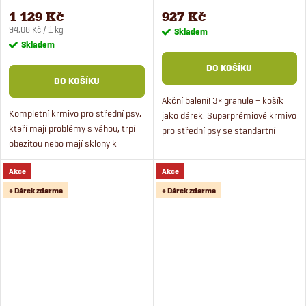
12 kg
2,5 kg + košík zdarma
1 129 Kč
927 Kč
Měrná
94,08 Kč / 1 kg
Skladem
cena:
Skladem
DO KOŠÍKU
DO KOŠÍKU
Akční balení! 3× granule + košík
Kompletní krmivo pro střední psy,
jako dárek. Superprémiové krmivo
kteří mají problémy s váhou, trpí
pro střední psy se standartní
obezitou nebo mají sklony k
zátěží. Krmivo obsahuje 50 %
nadváze. Krmivo se sníženým
čerstvého masa a rýži. Granule
Akce
Akce
obsahem tuků pro dospělé psy.
pro psy Fitmin Medium...
Krmivo obsahuje 50 %...
+ Dárek zdarma
+ Dárek zdarma