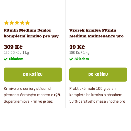
Fitmin Medium Senior
Vzorek krmiva Fitmin
kompletní krmivo pro psy
Medium Maintenance pro
2,5 kg
psy 100 g
309 Kč
19 Kč
Měrná
Měrná
123,60 Kč / 1 kg
190 Kč / 1 kg
cena:
cena:
Skladem
Skladem
DO KOŠÍKU
DO KOŠÍKU
Krmivo pro seniory středních
Praktické malé 100 g balení
plemen s čerstvým masem a rýží.
kompletního krmiva s obsahem
Superprémiové krmivo je bez
50 % čerstvého masa vhodné pro
pšenice a obsahuje prebiotika.
dospělé psy středních plemen v
Chondroprotektiva jsou důležitá
běžné zátěži. Můžete tak
pro podporu silných a...
jednoduše vyzkoušet, zda bude...
O