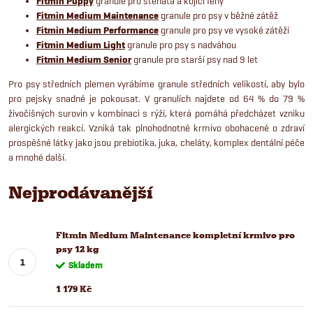
Fitmin Puppy
granule pro štěňata a kojící feny
Fitmin Medium Maintenance
granule pro psy v běžné zátěž
Fitmin Medium Performance
granule pro psy ve vysoké zátěži
Fitmin Medium Light
granule pro psy s nadváhou
Fitmin Medium Senior
granule pro starší psy nad 9 let
Pro psy středních plemen vyrábíme granule středních velikostí, aby bylo
pro pejsky snadné je pokousat. V granulích najdete od 64 % do 79 %
živočišných surovin v kombinaci s rýží, která pomáhá předcházet vzniku
alergických reakcí. Vzniká tak plnohodnotné krmivo obohacené o zdraví
prospěšné látky jako jsou prebiotika, juka, cheláty, komplex dentální péče
a mnohé další.
Nejprodávanější
Fitmin Medium Maintenance kompletní krmivo pro
psy 12 kg
Skladem
1 179 Kč