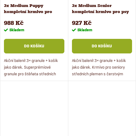
3x Medium Puppy
3x Medium Senior
kompletní krmivo pro
kompletní krmivo pro psy
štěňata 2,5 kg + košík
2,5 kg + košík zdarma
988 Kč
927 Kč
zdarma
Skladem
Skladem
DO KOŠÍKU
DO KOŠÍKU
Akční balení! 3× granule + košík
Akční balení! 3× granule + košík
jako dárek. Superprémiové
jako dárek. Krmivo pro seniory
granule pro štěňata středních
středních plemen s čerstvým
plemen vhodné od 1 měsíce věku.
masem a rýží. Superprémiové
Granule obsahují 50 % čerstvého
krmivo je bez pšenice a obsahuje
masa a rýži. Kvalitní...
prebiotika....