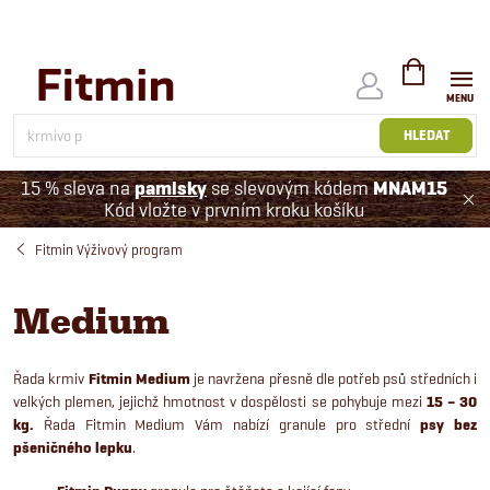
Přejít
na
obsah
NÁKUPNÍ
KOŠÍK
HLEDAT
15 % sleva na
pamlsky
se slevovým kódem
MNAM15
Kód vložte v prvním kroku košíku
Fitmin Výživový program
Medium
Řada krmiv
Fitmin
Medium
je navržena přesně dle potřeb psů středních i
velkých plemen, jejichž hmotnost v dospělosti se pohybuje mezi
15 – 30
kg.
Řada Fitmin Medium Vám nabízí granule pro střední
psy bez
pšeničného lepku
.