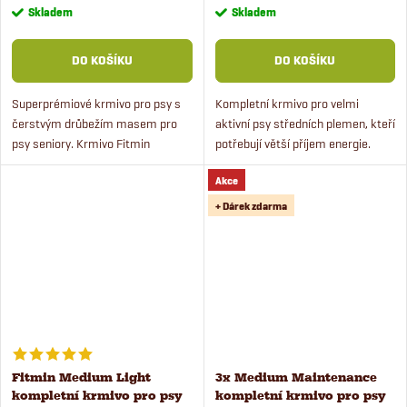
cena:
cena:
Skladem
Skladem
DO KOŠÍKU
DO KOŠÍKU
Superprémiové krmivo pro psy s
Kompletní krmivo pro velmi
čerstvým drůbežím masem pro
aktivní psy středních plemen, kteří
psy seniory. Krmivo Fitmin
potřebují větší příjem energie.
Medium Senior obsahuje
Pokud je váš pes sportovní, běhá
Akce
chondroprotektiva a vitamíny pro
nebo cvičí každý den, zaslouží si
posílení imunity ve starším věku.
poctivé krmivo...
+ Dárek zdarma
Fitmin Medium Light
3x Medium Maintenance
kompletní krmivo pro psy
kompletní krmivo pro psy