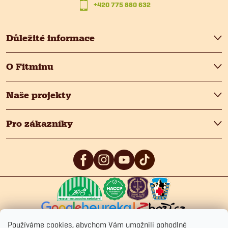
+420 775 880 632
í
Důležité informace
O Fitminu
Naše projekty
Pro zákazníky
5
/5
4.9
/5
4.9
/5
Používáme cookies, abychom Vám umožnili pohodlné