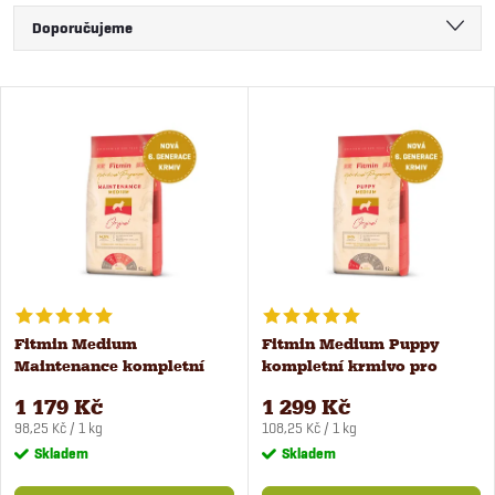
Ř
Doporučujeme
a
Nejlevnější
V
Nejdražší
z
ý
Nejprodávanější
e
Abecedně
p
n
i
í
s
Fitmin Medium
Fitmin Medium Puppy
p
Maintenance kompletní
kompletní krmivo pro
p
krmivo pro psy 12 kg
štěňata 12 kg
r
1 179 Kč
1 299 Kč
Měrná
Měrná
r
98,25 Kč / 1 kg
108,25 Kč / 1 kg
cena:
cena:
Skladem
Skladem
o