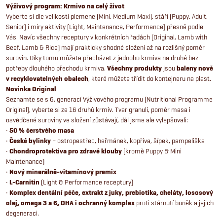
v
Výživový program: Krmivo na celý život
Vyberte si dle velikosti plemene (Mini, Medium Maxi), stáří (Puppy, Adult,
l
Senior) i míry aktivity (Light, Maintenance, Performance) přesně podle
Vás. Navíc všechny receptury v konkrétních řadách (Original, Lamb with
á
Beef, Lamb & Rice) mají prakticky shodné složení až na rozlišný poměr
surovin. Díky tomu můžete přecházet z jednoho krmiva na druhé bez
d
potřeby dlouhého přechodu krmiva.
Všechny produkty
jsou
baleny nově
v recyklovatelných obalech
, které můžete třídit do kontejneru na plast.
a
Novinka Original
Seznamte se s 6. generací Výživového programu (Nutritional Programme
c
Original), vyberte si ze 16 druhů krmiv. Tvar granulí, poměr masa i
osvědčené suroviny ve složení zůstávají, dál jsme ale vylepšovali:
í
•
50 % čerstvého masa
•
České bylinky
– ostropestřec, heřmánek, kopřiva, šípek, pampeliška
p
•
Chondroprotektiva pro zdravé klouby
(kromě Puppy & Mini
Maintenance)
r
•
Nový minerálně-vitamínový premix
•
L-Carnitin
(Light & Performance receptury)
v
•
Komplex dentální péče, extrakt z juky, prebiotika, cheláty, lososový
k
olej, omega 3 a 6, DHA i ochranný komplex
proti stárnutí buněk a jejich
degeneraci.