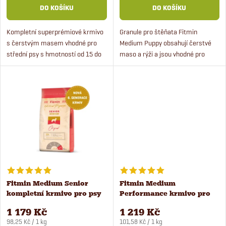
o
DO KOŠÍKU
DO KOŠÍKU
d
d
Kompletní superprémiové krmivo
Granule pro štěňata Fitmin
u
s čerstvým masem vhodné pro
Medium Puppy obsahují čerstvé
u
střední psy s hmotností od 15 do
maso a rýži a jsou vhodné pro
k
30 kg. Krmivo obsahuje 50 %
všechna štěňata ve věku od 1
k
čerstvého masa,
měsíce až do 18 měsíců. Krmivo
t
chondroprotektiva pro správný
pro štěňata je ideální štěňata...
t
vývoj...
ů
ů
Fitmin Medium Senior
Fitmin Medium
kompletní krmivo pro psy
Performance krmivo pro
12 kg
psy 12 kg
1 179 Kč
1 219 Kč
Měrná
Měrná
98,25 Kč / 1 kg
101,58 Kč / 1 kg