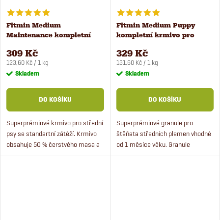
Fitmin Medium
Fitmin Medium Puppy
Maintenance kompletní
kompletní krmivo pro
krmivo pro psy 2,5 kg
štěňata 2,5 kg
309 Kč
329 Kč
Měrná
Měrná
123,60 Kč / 1 kg
131,60 Kč / 1 kg
cena:
cena:
Skladem
Skladem
DO KOŠÍKU
DO KOŠÍKU
Superprémiové krmivo pro střední
Superprémiové granule pro
psy se standartní zátěží. Krmivo
štěňata středních plemen vhodné
obsahuje 50 % čerstvého masa a
od 1 měsíce věku. Granule
rýži. Granule pro psy Fitmin
obsahují 50 % čerstvého masa a
Medium Maintenance jsou ideální
rýži. Kvalitní krmivo pro štěňata
volba pro vašeho...
zajistí dobrý vývoj pro štěně.