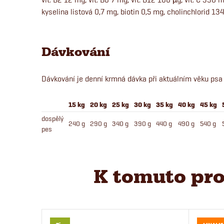
kyselina listová 0,7 mg, biotin 0,5 mg, cholinchlorid 13
Dávkování
Dávkování je denní krmná dávka při aktuálním věku psa 
15 kg
20 kg
25 kg
30 kg
35 kg
40 kg
45 kg
dospělý
240 g
290 g
340 g
390 g
440 g
490 g
540 g
pes
K tomuto pro