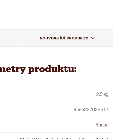
SOUVISEJÍCÍ PRODUKTY
metry produktu:
2.5 kg
8595237032617
:
Suché