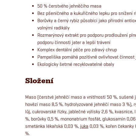
50 % čerstvého jehněčího masa
Bez pšeničného a kukuřičného lepku pro snížení ri
Borůvky a černý rybíz působící jako přírodní anti
volnými radikály
Rozmarýnový extrakt pro podporu prodloužení pln
podporu činnosti jater a lepší trávení
Komplex dentální péče pro zdravý chrup
Pampeliška pomáhá pozitivně ovlivňovat činnost j
Ekologicky šetrné recyklovatelné obaly
Složení
Maso (čerstvé jehněčí maso a vnitřnosti 50 %, sušené
hovězí maso 8,5 %, hydrolyzované jehněčí maso 3 %), rýž
lůj, cukrovarské řízky, jablečné výlisky 2,6 %, kvasnice, 
%, borůvky 0,5 %, mononatrium fosfát, glukosamin 0,06 
smetánka lékařská 0,03 %,
juka
0,03 %, kořen čekanky 
%.