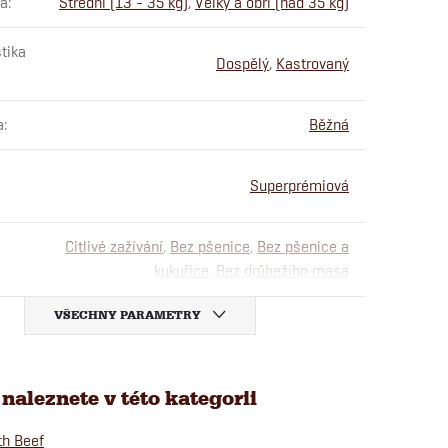
sa
:
Střední (13 - 35 kg)
,
Velký a obří (nad 35 kg)
tika
Dospělý
,
Kastrovaný
a
:
Běžná
Superprémiová
Citlivé zažívání
,
Bez pšenice
,
Bez pšenice a
kukuřice
,
Bez drůbežího masa
VŠECHNY PARAMETRY
naleznete v této kategorii
h Beef