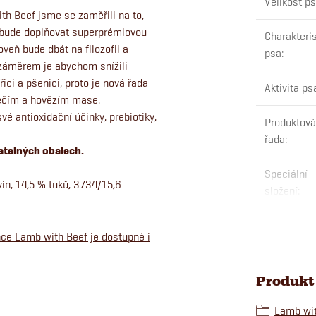
Velikost p
th Beef jsme se zaměřili na to,
 bude doplňovat superprémiovou
Charakteris
eň bude dbát na filozofii a
psa
:
 záměrem je abychom snížili
ici a pšenici, proto je nová řada
Aktivita ps
něčím a hovězím mase.
 antioxidační účinky, prebiotiky,
Produktová
řada
:
atelných obalech.
Speciální
in, 14,5 % tuků, 3734/15,6
složení
:
e Lamb with Beef je dostupné i
Produkt 
Lamb wit