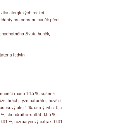
zika alergických reakcí
oxidanty pro ochranu buněk před
ohodnotného života buněk,
ater a ledvin
 jehněčí maso 14,5 %, sušené
e, hrách, rýže naturální, hovězí
lososový olej 1 %, černý rybíz 0,5
%, chondroitin-sulfát 0,05 %,
0,01 %, rozmarýnový extrakt 0,01