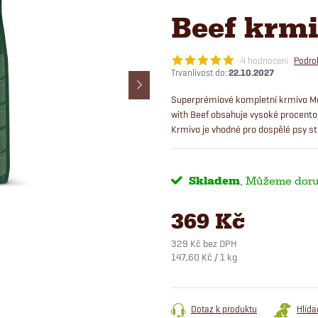
Beef krmi
4 hodnocení
Podro
22.10.2027
Superprémiové kompletní krmivo M
with Beef obsahuje vysoké procento
Krmivo je vhodné pro dospělé psy st
Skladem
369 Kč
329 Kč bez DPH
Měrná
147,60 Kč / 1 kg
cena:
Dotaz k produktu
Hlída