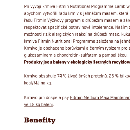
Při vývoji krmiva Fitmin Nutritional Programme Lamb wi
abychom vytvořili řadu krmiv s jehněčím masem, která
řadu Fitmin Výživový program s drůbežím masem a zárov
respektovat specifické potravinové intolerance. Naším
možnosti rizik alergických reakcí na drůbeží maso, kukuř
krmiva Fitmin Nutritional Programme založena na jeh
Krmivo je obohaceno borůvkami a černým rybízem pro své
glukosaminem a chondroitin-sulfátem a pampeliškou.
Produkty jsou baleny v ekologicky šetrných recyklov
Krmivo obsahuje 74 % živočišných proteinů, 26 % bílkov
kcal/MJ na kg.
Krmivo pro dospělé psy
Fitmin Medium Maxi Maintenanc
ve 12 kg balení
.
Benefity