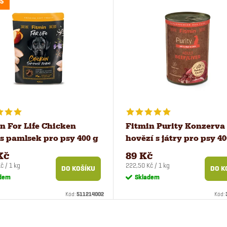
5
n For Life Chicken
Fitmin Purity Konzerva
s pamlsek pro psy 400 g
hovězí s játry pro psy 40
Kč
89 Kč
Měrná
č / 1 kg
222,50 Kč / 1 kg
DO KOŠÍKU
DO K
cena:
dem
Skladem
Kód:
511214002
Kód: