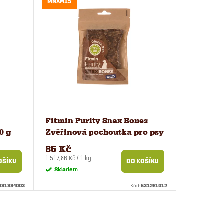
MNAM15
Fitmin Purity Snax Bones
0 g
Zvěřinová pochoutka pro psy
2 ks
85 Kč
Měrná
1 517,86 Kč / 1 kg
OŠÍKU
DO KOŠÍKU
cena:
Skladem
331384003
Kód:
531261012