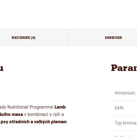
RECENZE (4)
DISKUZE
u
Para
Hmotnost
:
ady Nutritional Programme
Lamb
EAN
:
vězího masa
v kombinaci s rýží a
 psy středních a velkých plemen
Typ krmiva