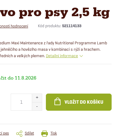
vo pro psy 2,5 kg
Kód produktu:
521114133
bnosti hodnocení
edium Maxi Maintenance z řady Nutritional Programme Lamb
 jehněčího a hovězího masa v kombinaci s rýží a hrachem.
ředních a velkých plemen.
Detailní informace
11.8.2026
VLOŽIT DO KOŠÍKU
cí pes
Sdílet
Tisk