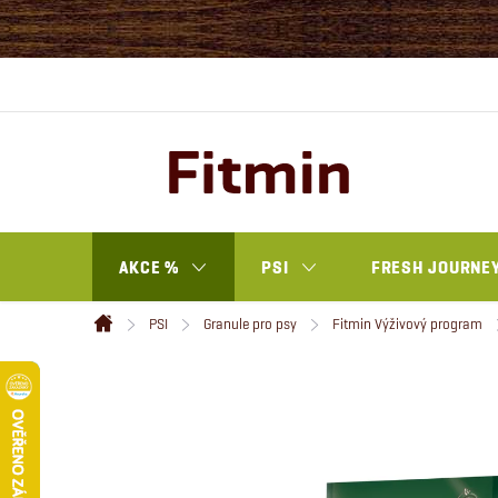
Přejít
na
obsah
AKCE %
PSI
FRESH JOURNEY
PSI
Granule pro psy
Fitmin Výživový program
Domů