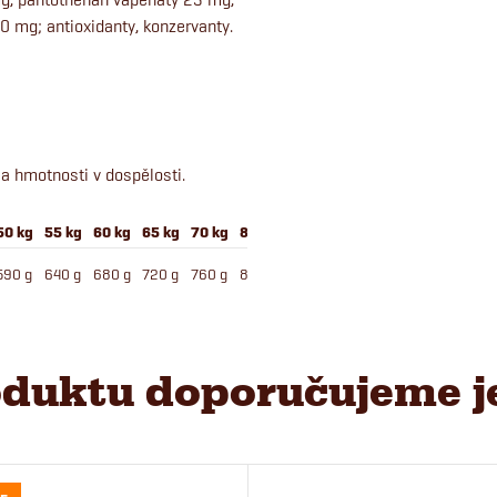
40 mg; antioxidanty, konzervanty.
a hmotnosti v dospělosti.
50 kg
55 kg
60 kg
65 kg
70 kg
80 kg
590 g
640 g
680 g
720 g
760 g
800 g
duktu doporučujeme j