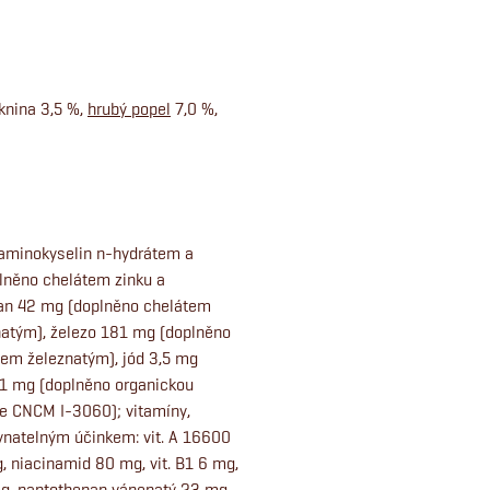
áknina 3,5 %,
hrubý popel
7,0 %,
aminokyselin n-hydrátem a
lněno chelátem zinku a
an 42 mg (doplněno chelátem
tým), železo 181 mg (doplněno
nem železnatým), jód 3,5 mg
1 mg (doplněno organickou
e CNCM I-3060); vitamíny,
vnatelným účinkem: vit. A 16600
mg, niacinamid 80 mg, vit. B1 6 mg,
0 mg, pantothenan vápenatý 23 mg,