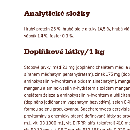
Analytické složky
Hrubý protein 26 %, hrubé oleje a tuky 14,5 %, hrubá vl
vápník 1,4 %, fosfor 0,9 %.
Doplňkové látky/1 kg
Stopové prvky: měď 21 mg (doplněno chelátem mědi a 
síranem měďnatým pentahydrátem), zinek 175 mg (dop
aminokyselin n-hydrátem a oxidem zinečnatým), mang
manganu a aminokyselin n-hydrátem a oxidem mangana
chelátem železa a aminokyselin n-hydrátem a uhličita
(doplněno jodičnanem vápenatým bezvodým),
selen
0,4
formou selenu produkovanou Saccharomyces cerevisia
provitamíny a chemicky přesně definované látky se sro
m.j., vit. D3 1300 m.j., vit. E (RRR-alfa-tokoferol) 410 
vit. B2 12 mg, vit. B6 7 mg, vit. B12 166 µg, vit. C 33