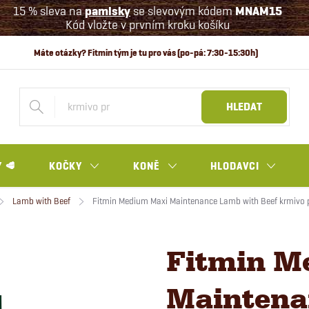
15 % sleva na
pamlsky
se slevovým kódem
MNAM15
Kód vložte v prvním kroku košíku
HLEDAT
 🥩
KOČKY
KONĚ
HLODAVCI
Lamb with Beef
Fitmin Medium Maxi Maintenance Lamb with Beef krmivo p
Fitmin M
Maintena