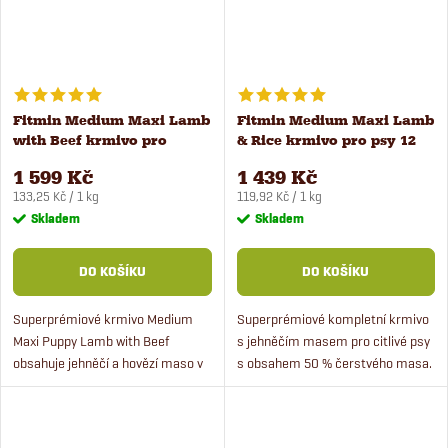
Fitmin Medium Maxi Lamb
Fitmin Medium Maxi Lamb
with Beef krmivo pro
& Rice krmivo pro psy 12
štěňata 12 kg
kg
1 599 Kč
1 439 Kč
Měrná
Měrná
133,25 Kč / 1 kg
119,92 Kč / 1 kg
cena:
cena:
Skladem
Skladem
DO KOŠÍKU
DO KOŠÍKU
Superprémiové krmivo Medium
Superprémiové kompletní krmivo
Maxi Puppy Lamb with Beef
s jehněčím masem pro citlivé psy
obsahuje jehněčí a hovězí maso v
s obsahem 50 % čerstvého masa.
kombinaci s rýží a hrachem.
Krmivo je vhodné pro střední a
Krmivo je vhodné pro štěňata
velké psy, kteří mají citlivé
středních a velkých plemen a...
zažívání.