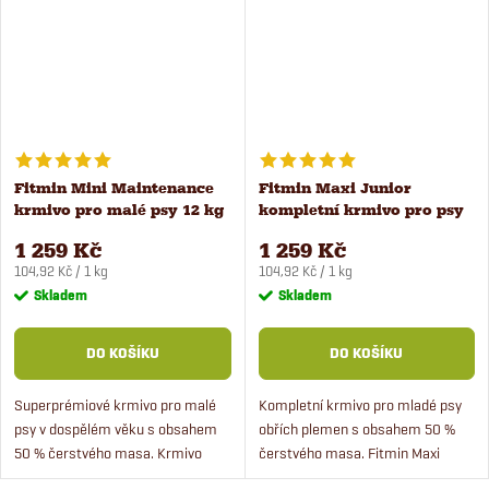
Fitmin Mini Maintenance
Fitmin Maxi Junior
krmivo pro malé psy 12 kg
kompletní krmivo pro psy
12 kg
1 259 Kč
1 259 Kč
Měrná
Měrná
104,92 Kč / 1 kg
104,92 Kč / 1 kg
cena:
cena:
Skladem
Skladem
DO KOŠÍKU
DO KOŠÍKU
Superprémiové krmivo pro malé
Kompletní krmivo pro mladé psy
psy v dospělém věku s obsahem
obřích plemen s obsahem 50 %
50 % čerstvého masa. Krmivo
čerstvého masa. Fitmin Maxi
Fitmin Mini Maintenance je určeno
Junior je určeno pro štěňata