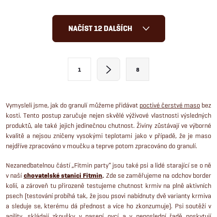
pro psy v běžné zátěži a má
velkých a obřích plemen od 5 do
vyvážený poměr tuků a olejů...
18 měsíců věků.
O
NAČÍST 12 DALŠÍCH
v
l
S
1
8
t
á
r
d
á
Vymysleli jsme, jak do granulí můžeme přidávat
poctivé čerstvé maso
bez
kosti. Tento postup zaručuje nejen skvělé výživové vlastnosti výsledných
a
n
produktů, ale také jejich jedinečnou chutnost. Živiny zůstávají ve výborné
k
c
kvalitě a nejsou zničeny vysokými teplotami jako v případě, že je maso
o
nejdříve zpracováno v moučku a teprve potom zpracováno do granulí.
í
v
N
ezanedbatelnou částí „Fitmin party“ jsou také psi a lidé starající se o ně
á
p
v naší
chovatelské stanici Fitmin
.
Zde se zaměřujeme na odchov border
n
kolií, a zároveň tu přirozeně testujeme chutnost krmiv na plně aktivních
r
psech (testování probíhá tak, že jsou psovi nabídnuty dvě varianty krmiva
í
a sleduje se, kterému dá přednost a více ho zkonzumuje). Psi soutěží v
agility, skládají zkoušky v pasení ovcí a v neposlední řadě poskytují