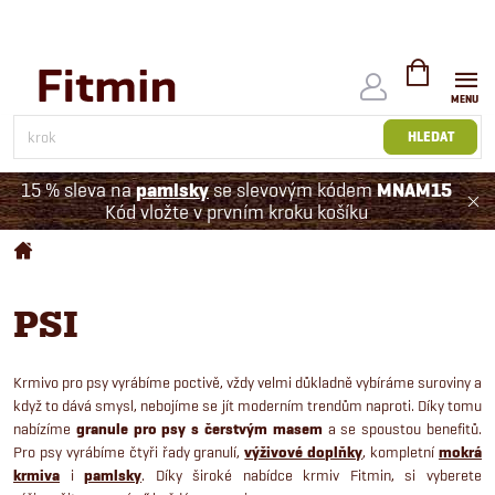
Přejít
na
obsah
NÁKUPNÍ
KOŠÍK
HLEDAT
15 % sleva na
pamlsky
se slevovým kódem
MNAM15
Kód vložte v prvním kroku košíku
Domů
PSI
Krmivo pro psy vyrábíme poctivě, vždy velmi důkladně vybíráme suroviny a
když to dává smysl, nebojíme se jít moderním trendům naproti. Díky tomu
nabízíme
granule pro psy s čerstvým masem
a se spoustou benefitů.
Pro psy vyrábíme čtyři řady granulí,
výživové doplňky
, kompletní
mokrá
krmiva
i
pamlsky
. Díky široké nabídce krmiv Fitmin, si vyberete