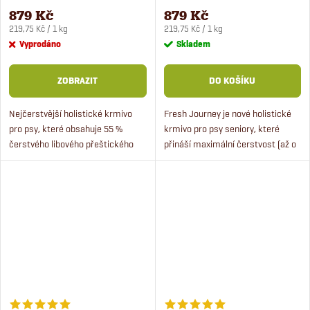
Senior krmivo pro psy 4 kg
psy 4 kg
879 Kč
879 Kč
Měrná
Měrná
219,75 Kč / 1 kg
219,75 Kč / 1 kg
cena:
cena:
Vyprodáno
Skladem
ZOBRAZIT
DO KOŠÍKU
Nejčerstvější holistické krmivo
Fresh Journey je nové holistické
pro psy, které obsahuje 55 %
krmivo pro psy seniory, které
čerstvého libového přeštického
přináší maximální čerstvost (až o
vepřového masa. Fresh Journey je
80 % čerstvější než běžná
naše nové holistické krmivo pro
granulovaná krmiva) a výjimečnou
psy seniory.
kvalitu.