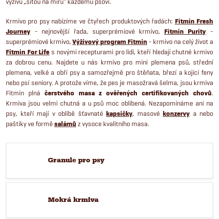
výživu „šitou na míru“ každému psovi.
Krmivo pro psy nabízíme ve čtyřech produktových řadách:
Fitmin Fresh
Journey
- nejnovější řada, superprémiové krmivo,
Fitmin Purity
-
superprémiové krmivo,
Výživový program Fitmin
- krmivo na celý život a
Fitmin For Life
s novými recepturami pro lidi, kteří hledají chutné krmivo
za dobrou cenu. Najdete u nás krmivo pro mini plemena psů, střední
plemena, velké a obří psy a samozřejmě pro štěňata, březí a kojící feny
nebo psí seniory. A protože víme, že pes je masožravá šelma, jsou krmiva
Fitmin plná
čerstvého masa z ověřených certifikovaných chovů
.
Krmiva jsou velmi chutná a u psů moc oblíbená. Nezapomínáme ani na
psy, kteří mají v oblibě šťavnaté
kapsičky
, masové
konzervy
a nebo
paštiky ve formě
salámů
z vysoce kvalitního masa.
Granule pro psy
Mokrá krmiva