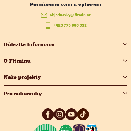
a
t
objednavky
@
fitmin.cz
+420 775 880 632
í
Důležité informace
O Fitminu
Naše projekty
Pro zákazníky