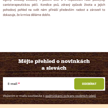
v
canisterapeutickou péči. Kondice psů, zdravý způsob života a jejich
k
pohodový pohled na svět nám přináší především radost a zároveň to
dokazuje, že krmiva děláme dobře.
y
v
ý
p
i
Mějte přehled o novinkách
s
a slevách
Z
u
á
E-mail
ODEBÍRAT
p
Vložením e-mailu souhlasíte s
podmínkami ochrany osobních údajů