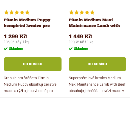
Fitmin Medium Puppy
Fitmin Medium Maxi
kompletní krmivo pro
Maintenance Lamb with
štěňata 12 kg
Beef krmivo pro psy 12 kg
1 299 Kč
1 449 Kč
Měrná
Měrná
108,25 Kč / 1 kg
120,75 Kč / 1 kg
cena:
cena:
Skladem
Skladem
DO KOŠÍKU
DO KOŠÍKU
Granule pro štěňata Fitmin
Superprémiové krmivo Medium
Medium Puppy obsahují čerstvé
Maxi Maintenance Lamb with Beef
maso a rýži a jsou vhodné pro
obsahuje jehněčí a hovězí maso v
všechna štěňata ve věku od 1
kombinaci s rýží a hrachem.
měsíce až do 18 měsíců. Krmivo
Krmivo je vhodné pro dospělé psy
pro štěňata je ideální štěňata...
středních a velkých...