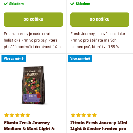
r
cena:
cena:
Skladem
Skladem
o
o
DO KOŠÍKU
DO KOŠÍKU
d
d
Fresh Journey je naše nové
Fresh Journey je nové holistické
u
holistické krmivo pro psy, které
krmivo pro štěňata malých
u
přináší maximální čerstvost (až o
plemen psů, které tvoří 55 %
k
80 % čerstvější než běžná
čerstvého libového přeštického
k
Více za méně
Více za méně
granulovaná krmiva) a výjimečnou
vepřového masa.
t
kvalitu. Speciální...
t
ů
ů
Fitmin Fresh Journey
Fitmin Fresh Journey Mini
Medium & Maxi Light &
Light & Senior krmivo pro