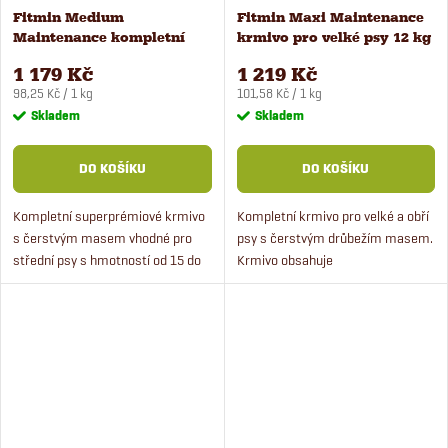
Fitmin Medium
Fitmin Maxi Maintenance
Maintenance kompletní
krmivo pro velké psy 12 kg
krmivo pro psy 12 kg
1 179 Kč
1 219 Kč
Měrná
Měrná
98,25 Kč / 1 kg
101,58 Kč / 1 kg
cena:
cena:
Skladem
Skladem
DO KOŠÍKU
DO KOŠÍKU
Kompletní superprémiové krmivo
Kompletní krmivo pro velké a obří
s čerstvým masem vhodné pro
psy s čerstvým drůbežím masem.
střední psy s hmotností od 15 do
Krmivo obsahuje
30 kg. Krmivo obsahuje 50 %
chondroprotektiva pro zdravé
čerstvého masa,
klouby a šlachy. Superprémiové
chondroprotektiva pro správný
krmivo je vhodné pro dospělé psy
vývoj...
do...