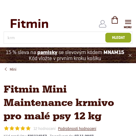
Přejít
na
obsah
NÁKUPNÍ
KOŠÍK
HLEDAT
15 % sleva na
pamlsky
se slevovým kódem
MNAM15
Kód vložte v prvním kroku košíku
Mini
Fitmin Mini
Maintenance krmivo
pro malé psy 12 kg
12 hodnocení
Podrobnosti hodnocení
Kód produktu: