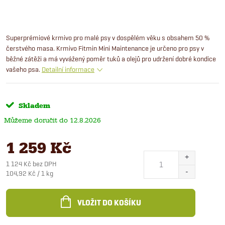
Superprémiové krmivo pro malé psy v dospělém věku s obsahem 50 %
čerstvého masa. Krmivo Fitmin Mini Maintenance je určeno pro psy v
běžné zátěži a má vyvážený poměr tuků a olejů pro udržení dobré kondice
vašeho psa.
Detailní informace
Skladem
12.8.2026
1 259 Kč
1 124 Kč bez DPH
Měrná
104,92 Kč / 1 kg
cena:
VLOŽIT DO KOŠÍKU