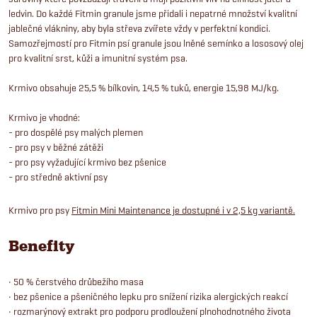
ledvin. Do každé Fitmin granule jsme přidali i nepatrné množství kvalitní
jablečné vlákniny, aby byla střeva zvířete vždy v perfektní kondici.
Samozřejmostí pro Fitmin psí granule jsou lněné semínko a lososový olej
pro kvalitní srst, kůži a imunitní systém psa.
Krmivo obsahuje 25,5 % bílkovin, 14,5 % tuků, energie 15,98 MJ/kg.
Krmivo je vhodné:
- pro dospělé psy malých plemen
- pro psy v běžné zátěži
- pro psy vyžadující krmivo bez pšenice
- pro středně aktivní psy
Krmivo pro psy
Fitmin Mini Maintenance je dostupné i v 2,5 kg variantě.
Benefity
• 50 % čerstvého drůbežího masa
• bez pšenice a pšeničného lepku pro snížení rizika alergických reakcí
• rozmarýnový extrakt pro podporu prodloužení plnohodnotného života