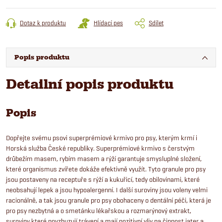
Dotaz k produktu
Hlídací pes
Sdílet
Popis produktu
Detailní popis produktu
Popis
Dopřejte svému psovi superprémiové krmivo pro psy, kterým krmí i
Horská služba České republiky. Superprémiové krmivo s čerstvým
drůbežím masem, rybím masem a rýží garantuje smysluplné složení,
které organismus zvířete dokáže efektivně využít. Tyto granule pro psy
jsou postaveny na receptuře s rýží a kukuřicí, tedy obilovinami, které
neobsahují lepek a jsou hypoalergenní. I další suroviny jsou voleny velmi
racionálně, a tak jsou granule pro psy obohaceny o dentální péči, která je
pro psy nezbytná a o smetánku lékařskou a rozmarýnový extrakt,
suroviny které povzbuzují trávení a mají pozitivní vliv na činnost jater a