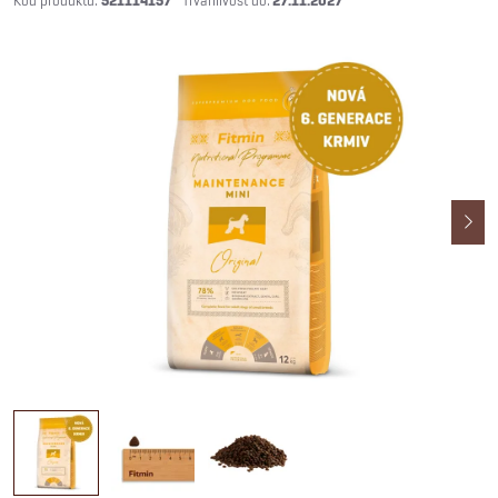
521114157
27.11.2027