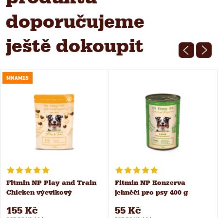
doporučujeme
ještě dokoupit
MNAM15
Fitmin NP Play and Train
Fitmin NP Konzerva
Chicken výcvikový
jehněčí pro psy 400 g
pamlsek 400 g
155 Kč
55 Kč