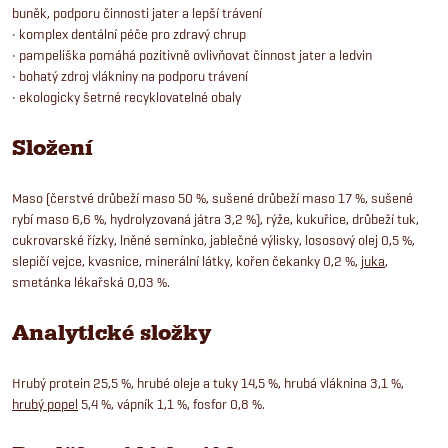
buněk, podporu činnosti jater a lepší trávení
• komplex dentální péče pro zdravý chrup
• pampeliška pomáhá pozitivně ovlivňovat činnost jater a ledvin
• bohatý zdroj vlákniny na podporu trávení
• ekologicky šetrné recyklovatelné obaly
Složení
Maso (čerstvé drůbeží maso 50 %, sušené drůbeží maso 17 %, sušené
rybí maso 6,6 %, hydrolyzovaná játra 3,2 %), rýže, kukuřice, drůbeží tuk,
cukrovarské řízky, lněné semínko, jablečné výlisky, lososový olej 0,5 %,
slepičí vejce, kvasnice, minerální látky, kořen čekanky 0,2 %,
juka
,
smetánka lékařská 0,03 %.
Analytické složky
Hrubý protein 25,5 %, hrubé oleje a tuky 14,5 %, hrubá vláknina 3,1 %,
hrubý popel
5,4 %, vápník 1,1 %, fosfor 0,8 %.