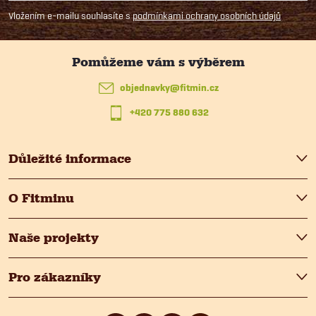
p
Vložením e-mailu souhlasíte s
podmínkami ochrany osobních údajů
a
t
objednavky
@
fitmin.cz
+420 775 880 632
í
Důležité informace
O Fitminu
Naše projekty
Pro zákazníky