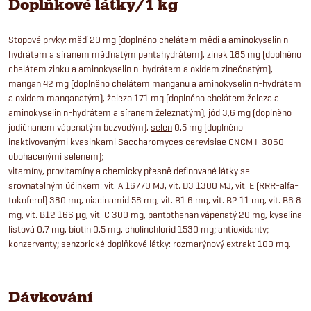
Doplňkové látky/1 kg
Stopové prvky: měď 20 mg (doplněno chelátem mědi a aminokyselin n-
hydrátem a síranem měďnatým pentahydrátem), zinek 185 mg (doplněno
chelátem zinku a aminokyselin n-hydrátem a oxidem zinečnatým),
mangan 42 mg (doplněno chelátem manganu a aminokyselin n-hydrátem
a oxidem manganatým), železo 171 mg (doplněno chelátem železa a
aminokyselin n-hydrátem a síranem železnatým), jód 3,6 mg (doplněno
jodičnanem vápenatým bezvodým),
selen
0,5 mg (doplněno
inaktivovanými kvasinkami Saccharomyces cerevisiae CNCM I-3060
obohacenými selenem);
vitamíny, provitamíny a chemicky přesně definované látky se
srovnatelným účinkem: vit. A 16770 MJ, vit. D3 1300 MJ, vit. E (RRR-alfa-
tokoferol) 380 mg, niacinamid 58 mg, vit. B1 6 mg, vit. B2 11 mg, vit. B6 8
mg, vit. B12 166 µg, vit. C 300 mg, pantothenan vápenatý 20 mg, kyselina
listová 0,7 mg, biotin 0,5 mg, cholinchlorid 1530 mg; antioxidanty;
konzervanty; senzorické doplňkové látky: rozmarýnový extrakt 100 mg.
Dávkování