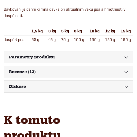
Dávkování je denní krmná dávka při aktuálním věku psa a hmotnosti v
dospělosti.
1,5 kg
3 kg
5 kg
8 kg
10 kg
12 kg
15 kg
dospělý pes
35 g
45 g
70 g
100 g
130 g
150 g
180 g
Parametry produktu
Recenze (12)
Diskuse
K tomuto
produktu