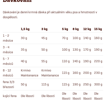
Dávkování
Dávkování je denní krmná dávka při aktuálním věku psa a hmotnosti v
dospělosti.
1,5 kg
3 kg
5 kg
8 kg
12 kg
15 kg
1 - 2
30 g
45 g
70 g
100 g
140 g
160 g
měsíce
3 - 4
35 g
50 g
100 g
130 g
170 g
190 g
měsíce
5 - 7
40 g
55 g
110 g
140 g
190 g
220 g
měsíců
8 - 12
Krmivo
Krmivo
115 g
160 g
200 g
230 g
měsíců
Maintenance
Maintenance
fena 3/3
50 g
115 g
115 g
190 g
250 g
300 g
březosti
Dle
Dle
Dle
Dle
kojící fena
Dle libosti
Dle libosti
libosti
libosti
libosti
libosti