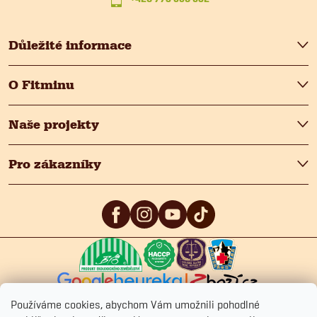
í
Důležité informace
O Fitminu
Naše projekty
Pro zákazníky
5
/5
4.9
/5
4.9
/5
Používáme cookies, abychom Vám umožnili pohodlné