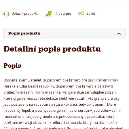
Dotaz k produktu
Hlídací pes
Sdílet
Popis produktu
Detailní popis produktu
Popis
Dopřejte svému štěněti superprémiové krmivo pro psy, kterým krmí i
Horská služba České republiky. Superprémiové krmivo s čerstvým
drůbežím masem, rybím masem a rýží garantuje smysluplné složení,
které organismus zvířete dokáže efektivně využít. Tyto granule pro psy
jsou postaveny na receptuře s rýží a kukuřicí, tedy obilovinami, které
neobsahují lepek a jsou hypoalergenní. I další suroviny jsou voleny velmi
racionálně, a tak jsou granule pro psy obohaceny o
prebiotika
, která
pozitivně ovlivňují střevní mikroflóru, heřmánek, který má dezinfekční
účinky a napomáhá zmírnit nadýmání. Granule pro štěňata také obsahují