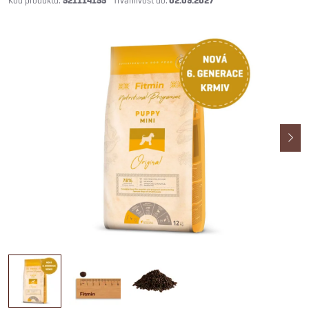
521114155
02.09.2027