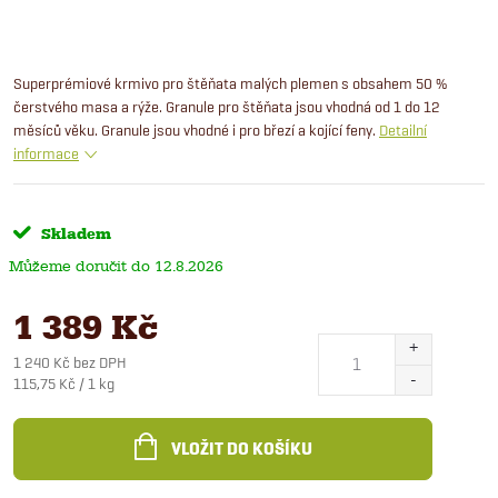
Superprémiové krmivo pro štěňata malých plemen s obsahem 50 %
čerstvého masa a rýže. Granule pro štěňata jsou vhodná od 1 do 12
měsíců věku. Granule jsou vhodné i pro březí a kojící feny.
Detailní
informace
Skladem
12.8.2026
1 389 Kč
1 240 Kč bez DPH
Měrná
115,75 Kč / 1 kg
cena:
VLOŽIT DO KOŠÍKU