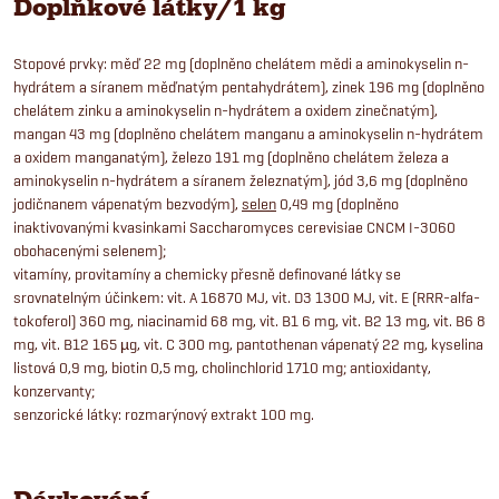
Doplňkové látky/1 kg
Stopové prvky: měď 22 mg (doplněno chelátem mědi a aminokyselin n-
hydrátem a síranem měďnatým pentahydrátem), zinek 196 mg (doplněno
chelátem zinku a aminokyselin n-hydrátem a oxidem zinečnatým),
mangan 43 mg (doplněno chelátem manganu a aminokyselin n-hydrátem
a oxidem manganatým), železo 191 mg (doplněno chelátem železa a
aminokyselin n-hydrátem a síranem železnatým), jód 3,6 mg (doplněno
jodičnanem vápenatým bezvodým),
selen
0,49 mg (doplněno
inaktivovanými kvasinkami Saccharomyces cerevisiae CNCM I-3060
obohacenými selenem);
vitamíny, provitamíny a chemicky přesně definované látky se
srovnatelným účinkem: vit. A 16870 MJ, vit. D3 1300 MJ, vit. E (RRR-alfa-
tokoferol) 360 mg, niacinamid 68 mg, vit. B1 6 mg, vit. B2 13 mg, vit. B6 8
mg, vit. B12 165 µg, vit. C 300 mg, pantothenan vápenatý 22 mg, kyselina
listová 0,9 mg, biotin 0,5 mg, cholinchlorid 1710 mg; antioxidanty,
konzervanty;
senzorické látky: rozmarýnový extrakt 100 mg.