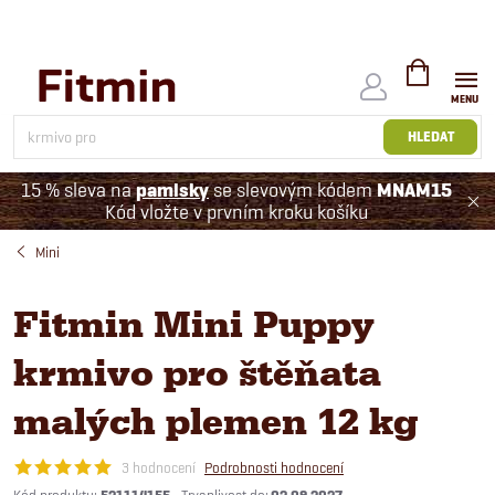
Přejít
na
obsah
NÁKUPNÍ
KOŠÍK
HLEDAT
15 % sleva na
pamlsky
se slevovým kódem
MNAM15
Kód vložte v prvním kroku košíku
Mini
Fitmin Mini Puppy
krmivo pro štěňata
malých plemen 12 kg
3 hodnocení
Podrobnosti hodnocení
Kód produktu: