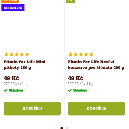
BESTSELLER
Fitmin For Life Mini
Fitmin For Life Hovězí
piškoty 180 g
konzerva pro štěňata 400 g
49 Kč
49 Kč
Měrná
Měrná
272,22 Kč / 1 kg
122,50 Kč / 1 kg
cena:
cena:
Skladem
Skladem
DO KOŠÍKU
DO KOŠÍKU