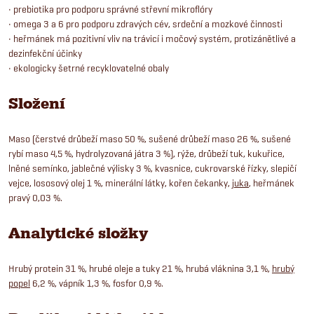
• prebiotika pro podporu správné střevní mikroflóry
• omega 3 a 6 pro podporu zdravých cév, srdeční a mozkové činnosti
• heřmánek má pozitivní vliv na trávicí i močový systém, protizánětlivé a
dezinfekční účinky
• ekologicky šetrné recyklovatelné obaly
Složení
Maso (čerstvé drůbeží maso 50 %, sušené drůbeží maso 26 %, sušené
rybí maso 4,5 %, hydrolyzovaná játra 3 %), rýže, drůbeží tuk, kukuřice,
lněné semínko, jablečné výlisky 3 %, kvasnice, cukrovarské řízky, slepičí
vejce, lososový olej 1 %, minerální látky, kořen čekanky,
juka
, heřmánek
pravý 0,03 %.
Analytické složky
Hrubý protein 31 %, hrubé oleje a tuky 21 %, hrubá vláknina 3,1 %,
hrubý
popel
6,2 %, vápník 1,3 %, fosfor 0,9 %.