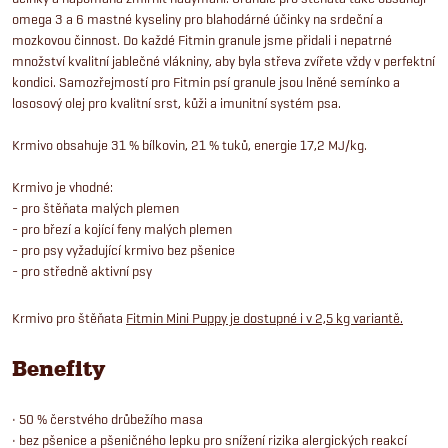
omega 3 a 6 mastné kyseliny pro blahodárné účinky na srdeční a
mozkovou činnost. Do každé Fitmin granule jsme přidali i nepatrné
množství kvalitní jablečné vlákniny, aby byla střeva zvířete vždy v perfektní
kondici. Samozřejmostí pro Fitmin psí granule jsou lněné semínko a
lososový olej pro kvalitní srst, kůži a imunitní systém psa.
Krmivo obsahuje 31 % bílkovin, 21 % tuků, energie 17,2 MJ/kg.
Krmivo je vhodné:
- pro štěňata malých plemen
- pro březí a kojící feny malých plemen
- pro psy vyžadující krmivo bez pšenice
- pro středně aktivní psy
Krmivo pro štěňata
Fitmin Mini Puppy je dostupné i v 2,5 kg variantě.
Benefity
• 50 % čerstvého drůbežího masa
• bez pšenice a pšeničného lepku pro snížení rizika alergických reakcí