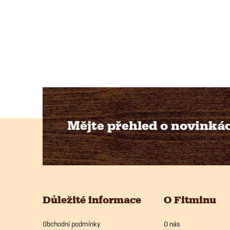
Mějte přehled o novinká
Z
á
p
Důležité informace
O Fitminu
a
Obchodní podmínky
O nás