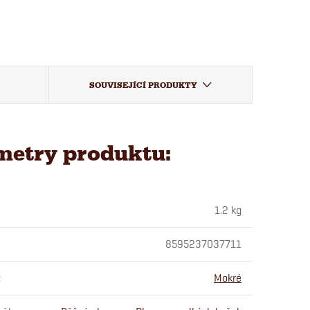
SOUVISEJÍCÍ PRODUKTY
metry produktu:
1.2 kg
8595237037711
:
Mokré