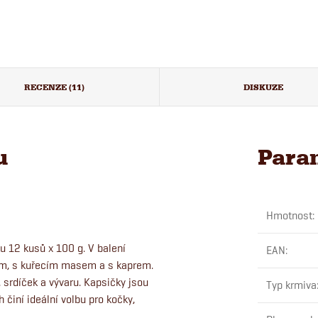
RECENZE (11)
DISKUZE
u
Para
Hmotnost
:
u 12 kusů x 100 g. V balení
EAN
:
em, s kuřecím masem a s kaprem.
srdíček a vývaru. Kapsičky jsou
Typ krmiva
 činí ideální volbu pro kočky,