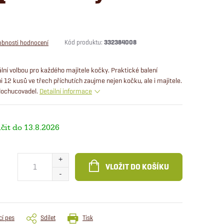
Kód produktu:
332384008
obnosti hodnocení
lní volbou pro každého majitele kočky. Praktické balení
 12 kusů ve třech příchutích zaujme nejen kočku, ale i majitele.
 dochucovadel.
Detailní informace
13.8.2026
VLOŽIT DO KOŠÍKU
cí pes
Sdílet
Tisk