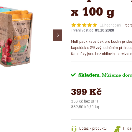
x 100 g
11 hodnocení
Podr
09.10.2028
Multipack kapsiček pro kočky je ideá
kapsiček s 5% zvýhodněním při koupi
Kapsičky jsou bez obilovin, barviv a
Skladem
399 Kč
356 Kč bez DPH
Měrná
332,50 Kč / 1 kg
cena:
Dotaz k produktu
Hlída