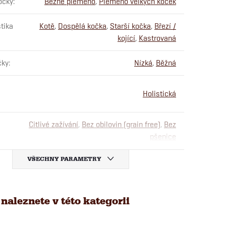
očky
:
Běžné plemeno
,
Plemeno velkých koček
tika
Kotě
,
Dospělá kočka
,
Starší kočka
,
Březí /
kojící
,
Kastrovaná
čky
:
Nízká
,
Běžná
Holistická
Citlivé zažívání
,
Bez obilovin (grain free)
,
Bez
pšenice
VŠECHNY PARAMETRY
naleznete v této kategorii