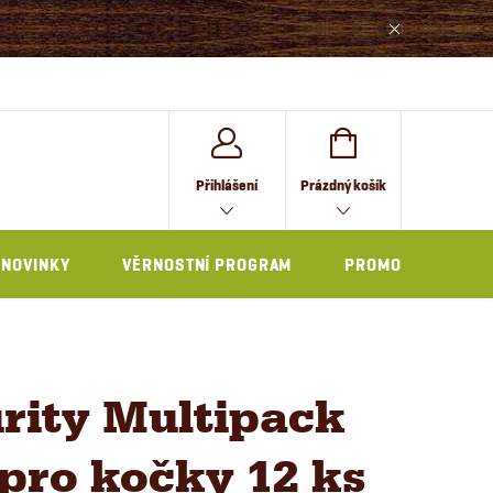
NÁKUPNÍ
Přihlášení
Prázdný košík
KOŠÍK
NOVINKY
VĚRNOSTNÍ PROGRAM
PROMO
rity Multipack
pro kočky 12 ks