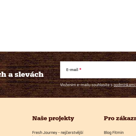
E-mail
ch
a slevách
Vložením e-mailu souhlasíte s
podmínkami 
Naše projekty
Pro zákaz
Fresh Journey - nejčerstvější
Blog Fitmin