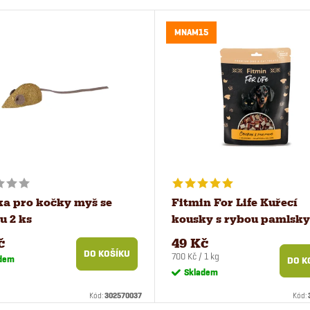
MNAM15
a pro kočky myš se
Fitmin For Life Kuřecí
u 2 ks
kousky s rybou pamlsky
psy a kočky 70 g
č
49 Kč
DO KOŠÍKU
Měrná
700 Kč / 1 kg
dem
DO K
cena:
Skladem
Kód:
302570037
Kód: