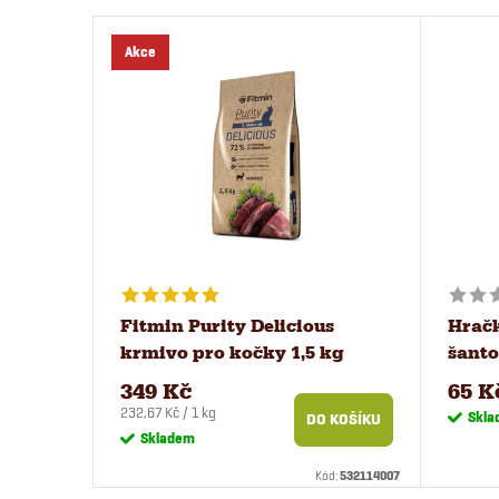
Akce
Fitmin Purity Delicious
Hračk
krmivo pro kočky 1,5 kg
šanto
349 Kč
65 K
Měrná
232,67 Kč / 1 kg
Skla
DO KOŠÍKU
cena:
Skladem
Kód:
532114007