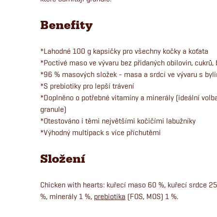
Benefity
*Lahodné 100 g kapsičky pro všechny kočky a koťata
*Poctivé maso ve vývaru bez přidaných obilovin, cukrů, 
*96 % masových složek - masa a srdcí ve vývaru s byl
*S prebiotiky pro lepší trávení
*Doplněno o potřebné vitamíny a minerály (ideální volba
granule)
*Otestováno i těmi největšími kočičími labužníky
*Výhodný multipack s více příchutěmi
Složení
Chicken with hearts: kuřecí maso 60 %, kuřecí srdce 25
%, minerály 1 %,
prebiotika
(FOS, MOS) 1 %.