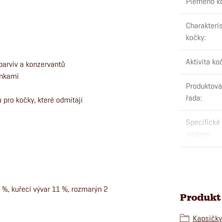
Plemeno k
Charakteris
kočky
:
Aktivita ko
barviv a konzervantů
inkami
Produktová
řada
:
 pro kočky, které odmítají
Specifické
složení
:
 %, kuřecí vývar 11 %, rozmarýn 2
Produkt 
Kapsičky