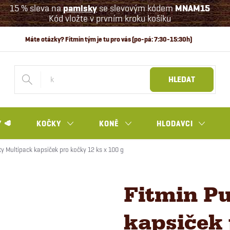
15 % sleva na
pamlsky
se slevovým kódem
MNAM15
Kód vložte v prvním kroku košíku
HLEDAT
 🥩
KOČKY
KONĚ
HLODAVCI
ty Multipack kapsiček pro kočky 12 ks x 100 g
Fitmin Pu
kapsiček 