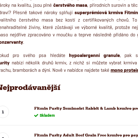
ároky na kvalitu, jsou plné
čerstvého masa
, přírodních surovin a tě
draví? Přesně takové nároky splňují
superprémiová krmiva Fitmin
valitního čerstvého masa bez kostí z certifikovaných chovů. To 
enahraditelné živiny, které zůstávají ve výborné kvalitě, protože n
aso nejdříve zpracováno v moučku a teprve následně přidáno do 
onzervanty
.
okud pro svého psa hledáte
hypoalergenní granule
, pak s
urity
nabízí několik druhů krmiv, z nichž si můžete vybrat krmiva
rachu, bramborách a dýni. Nově v nabídce najdete také
mono protei
Nejprodávanější
Fitmin Purity Semimoist Rabbit & Lamb krmivo pro
Skladem
Fitmin Purity Adult Beef Grain Free krmivo pro psy