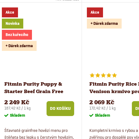
t
rybou bude chutnat i mlsným psům.
z ověřených certifikovaných 
k
Akce
Akce
ů
t
Novinka
+ Dárek zdarma
Bez kuřecího
ů
+ Dárek zdarma
Fitmin Purity Puppy &
Fitmin Purity Rice 
Starter Beef Grain Free
Venison krmivo pro
krmivo pro štěňata 12 kg
kg
2 249 Kč
2 069 Kč
Měrná
Měrná
187,42 Kč / 1 kg
172,42 Kč / 1 kg
DO KOŠÍKU
D
cena:
cena:
Skladem
Skladem
Šťavnaté grainfree hovězí menu pro
Kompletní krmivo s rybou a
štěňata bez lepku s čerstvým hovězím,
zvěřinou pro dospělé psy v