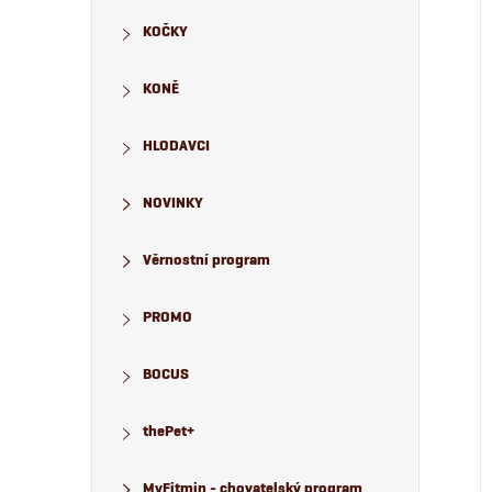
KOČKY
KONĚ
HLODAVCI
NOVINKY
Věrnostní program
PROMO
BOCUS
thePet+
MyFitmin - chovatelský program