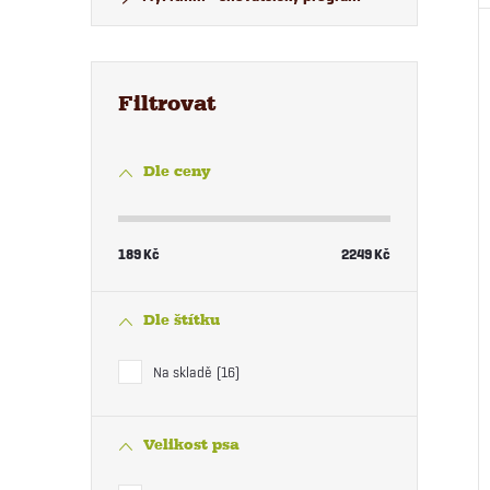
Dle ceny
189
Kč
2249
Kč
Dle štítku
Na skladě
16
Velikost psa