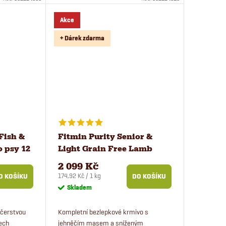
chovů...
Krmivo je s rýží a lososem a...
Akce
+ Dárek zdarma
Fish &
Fitmin Purity Senior &
 psy 12
Light Grain Free Lamb
krmivo pro psy 12 kg
2 099 Kč
Měrná
174,92 Kč / 1 kg
O KOŠÍKU
DO KOŠÍKU
cena:
Skladem
 čerstvou
Kompletní bezlepkové krmivo s
šech
jehněčím masem a sníženým