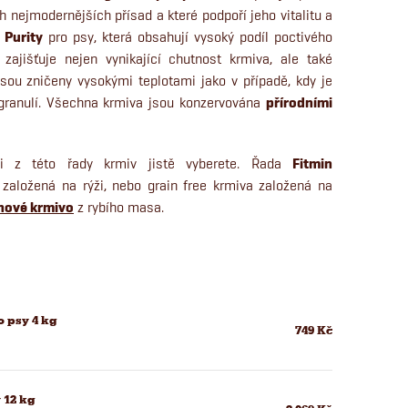
ch nejmodernějších přísad a které podpoří jeho vitalitu a
 Purity
pro psy, která obsahují vysoký podíl poctivého
zajišťuje nejen vynikající chutnost krmiva, ale také
ejsou zničeny vysokými teplotami jako v případě, kdy je
granulí. Všechna krmiva
jsou konzervována
přírodními
i z této řady krmiv jistě vyberete. Řada
Fitmin
 založená na rýži, nebo grain free krmiva založená na
nové krmivo
z rybího masa.
 psy 4 kg
749 Kč
 12 kg