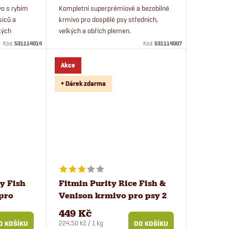
vo s rybím
Kompletní superprémiové a bezobilné
síců a
krmivo pro dospělé psy středních,
kých
velkých a obřích plemen.
mivo s
Kód:
531114014
Kód:
531114007
ým psům.
Akce
+ Dárek zdarma
y Fish
Fitmin Purity Rice Fish &
pro
Venison krmivo pro psy 2
kg
449 Kč
Měrná
224,50 Kč / 1 kg
O KOŠÍKU
DO KOŠÍKU