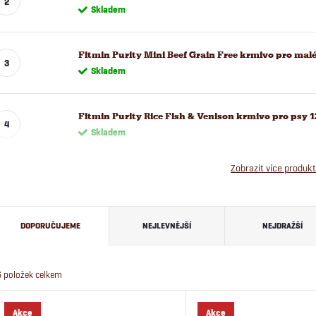
Skladem
Fitmin Purity Mini Beef Grain Free krmivo pro malé
Skladem
Fitmin Purity Rice Fish & Venison krmivo pro psy 1
Skladem
Zobrazit více produk
Ř
DOPORUČUJEME
NEJLEVNĚJŠÍ
NEJDRAŽŠÍ
a
6
položek celkem
z
V
Akce
Akce