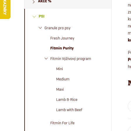
AKCE %
s
n
z
PSI
t
k
n
Granule pro psy
m
r
Fresh Journey
k
a
Fitmin Purity
P
Fitmin Výživový program
P
n
h
Mini
n
Medium
Maxi
í
Lamb & Rice
p
Lamb with Beef
a
Fitmin For Life