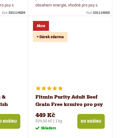
ro psy s
obsahem energie, vhodné pro psy s
nadváhou a seniory.
Kód:
531114024
Kód:
531114020
Akce
+ Dárek zdarma
t &
Fitmin Purity Adult Beef
Fish
Grain Free krmivo pro psy
sy 2 kg
2 kg
449 Kč
Měrná
224,50 Kč / 1 kg
O KOŠÍKU
DO KOŠÍKU
cena:
Skladem