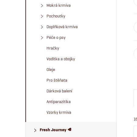
n
Mokrá krmiva
Pochoutky
e
Doplňková krmiva
l
Péče o psy
Hračky
Vodítka a obojky
Oleje
Pro štěňata
Dárková balení
Antiparazitika
Vzorky krmiva
1
Fresh Journey 🥩