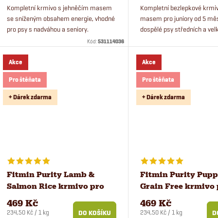
Kompletní krmivo s jehněčím masem
Kompletní bezlepkové krmi
se sníženým obsahem energie, vhodné
masem pro juniory od 5 mě
pro psy s nadváhou a seniory.
dospělé psy středních a vel
Superprémiové krmivo s čerstvým
plemen. Monoproteinové kr
Kód:
531114036
jehněčím masem a zveřinou je vhodné
rybou bude chutnat i mlsn
pro...
Akce
Akce
Pro štěňata
Pro štěňata
+ Dárek zdarma
+ Dárek zdarma
Fitmin Purity Lamb &
Fitmin Purity Pupp
Salmon Rice krmivo pro
Grain Free krmivo 
štěňata 2 kg
štěňata 2 kg
469 Kč
469 Kč
Měrná
Měrná
234,50 Kč / 1 kg
234,50 Kč / 1 kg
DO KOŠÍKU
D