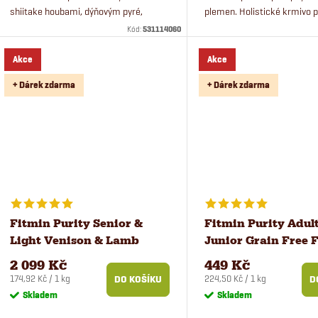
shiitake houbami, dýňovým pyré,
plemen. Holistické krmivo p
brusinkami, farmářskými bramborami
čerstvým masem a rýží.
Kód:
531114060
a zeleným hráškem.
Akce
Akce
+ Dárek zdarma
+ Dárek zdarma
Fitmin Purity Senior &
Fitmin Purity Adul
Light Venison & Lamb
Junior Grain Free 
krmivo pro psy 12 kg
Menu krmivo pro p
2 099 Kč
449 Kč
Měrná
Měrná
174,92 Kč / 1 kg
224,50 Kč / 1 kg
DO KOŠÍKU
D
cena:
cena:
Skladem
Skladem