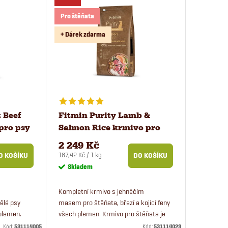
Pro štěňata
+ Dárek zdarma
 Beef
Fitmin Purity Lamb &
pro psy
Salmon Rice krmivo pro
štěňata 12 kg
2 249 Kč
Měrná
187,42 Kč / 1 kg
O KOŠÍKU
DO KOŠÍKU
cena:
Skladem
Kompletní krmivo s jehněčím
ělé psy
masem pro štěňata, březí a kojící feny
 plemen.
všech plemen. Krmivo pro štěňata je
ovězí maso
vhodné pro malé, střední i velké psy.
Kód:
531114005
Kód:
531114029