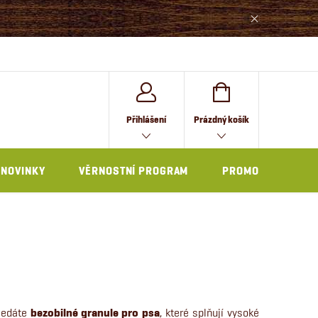
NÁKUPNÍ
Přihlášení
Prázdný košík
KOŠÍK
NOVINKY
VĚRNOSTNÍ PROGRAM
PROMO
Hledáte
bezobilné granule pro psa
, které splňují vysoké