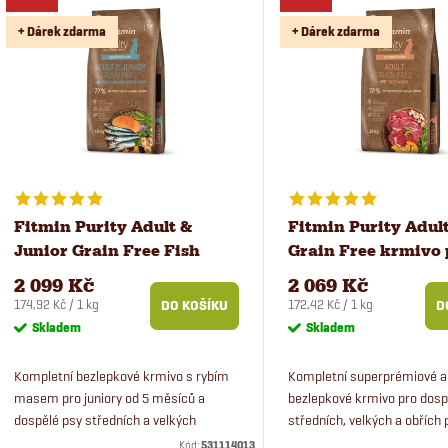
e
ý
+ Dárek zdarma
+ Dárek zdarma
n
p
í
i
p
s
r
p
Fitmin Purity Adult &
Fitmin Purity Adult
Junior Grain Free Fish
Grain Free krmivo 
o
r
Menu krmivo pro psy 12 kg
12 kg
2 099 Kč
2 069 Kč
d
Měrná
Měrná
174,92 Kč / 1 kg
172,42 Kč / 1 kg
DO KOŠÍKU
D
o
cena:
cena:
Skladem
Skladem
u
d
Kompletní bezlepkové krmivo s rybím
Kompletní superprémiové a
masem pro juniory od 5 měsíců a
bezlepkové krmivo pro dosp
k
dospělé psy středních a velkých
středních, velkých a obřích
u
plemen. Monoproteinové krmivo s
Granule obsahují čerstvé h
Kód:
531114013