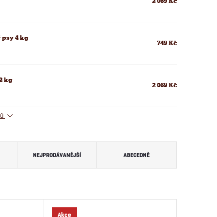
2 069 Kč
 psy 4 kg
749 Kč
2 kg
2 069 Kč
tů
NEJPRODÁVANĚJŠÍ
ABECEDNĚ
Akce