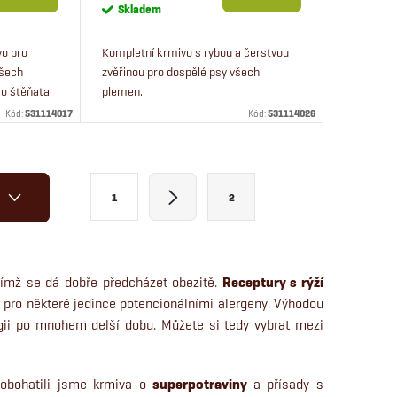
cena:
Skladem
vo pro
Kompletní krmivo s rybou a čerstvou
všech
zvěřinou pro dospělé psy všech
ro štěňata
plemen.
 plemen
Kód:
531114017
Kód:
531114026
.
S
1
2
t
r
á
čímž se dá dobře předcházet obezitě.
Receptury s rýží
n
ýt pro některé jedince potencionálními alergeny. Výhodou
k
ergii po mnohem delší dobu. Můžete si tedy vybrat mezi
o
v
 obohatili jsme krmiva o
superpotravi
n
y
a přísady s