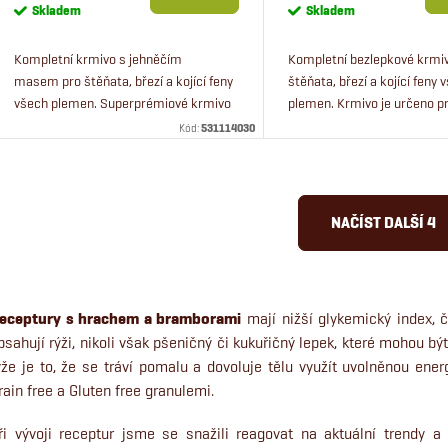
cena:
cena:
Skladem
Skladem
Kompletní krmivo s jehněčím
Kompletní bezlepkové krmi
masem pro štěňata, březí a kojící feny
štěňata, březí a kojící feny 
všech plemen. Superprémiové krmivo
plemen. Krmivo je určeno p
obsahuje čerstvé jehněčí maso s
malých, středních i velkých
Kód:
531114030
lososem a rýži. Krmivo pro štěňata je...
psů. Receptura je založená..
O
NAČÍST DALŠÍ 4
v
eceptury s hrachem a bramborami
mají nižší glykemický index, 
á
bsahují rýži, nikoli však pšeničný či kukuřičný lepek, které mohou b
d
ýže je to, že se tráví pomalu a dovoluje tělu využít uvolněnou en
rain free a Gluten free granulemi.
a
ři vývoji receptur jsme se snažili reagovat na aktuální trendy a