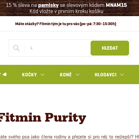
15 % sleva na
pamlsky
se slevovým kódem
MNAM15
Kód vložte v prvním kroku košíku
HLEDAT
 🥩
KOČKY
KONĚ
HLODAVCI
Fitmin Purity
áte svého psa jako člena rodiny a přejete si pro něj to nejlepší? 