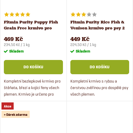
Fitmin Purity Puppy Fish
Fitmin Purity Rice Fish &
Grain Free krmivo pro
Venison krmivo pro psy 2
štěňata 2 kg
kg
469 Kč
449 Kč
Měrná
Měrná
234,50 Kč / 1 kg
224,50 Kč / 1 kg
cena:
cena:
Skladem
Skladem
DO KOŠÍKU
DO KOŠÍKU
Kompletní bezlepkové krmivo pro
Kompletní krmivo s rybou a
štěňata, březí a kojící feny všech
čerstvou zvěřinou pro dospělé psy
plemen. Krmivo je určeno pro
všech plemen.
štěňata malých, středních i
Akce
velkých plemen psů. Receptura je
založená...
+ Dárek zdarma