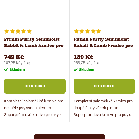
Fitmin Purity Semimoist
Fitmin Purity Semimoist
Rabbit & Lamb krmivo pro
Rabbit & Lamb krmivo pro
psy 4 kg
psy 800 g
749 Kč
189 Kč
Měrná
Měrná
187,25 Kč / 1 kg
236,25 Kč / 1 kg
cena:
cena:
Skladem
Skladem
DO KOŠÍKU
DO KOŠÍKU
Kompletní poloměkké krmivo pro
Kompletní poloměkké krmivo pro
dospělé psy všech plemen.
dospělé psy všech plemen.
Superprémiové krmivo pro psy s
Superprémiové krmivo pro psy s
čerstvým jehněčím, králičím
čerstvým jehněčím, králičím
masem a lososem.
masem a lososem.