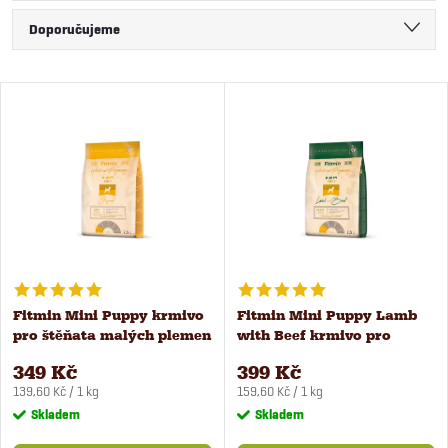
Ř
Doporučujeme
a
Nejlevnější
V
Nejdražší
z
ý
Nejprodávanější
e
Abecedně
p
n
i
í
s
Fitmin Mini Puppy krmivo
Fitmin Mini Puppy Lamb
p
pro štěňata malých plemen
with Beef krmivo pro
p
2,5 kg
štěňata 2,5 kg
r
349 Kč
399 Kč
Měrná
Měrná
r
139,60 Kč / 1 kg
159,60 Kč / 1 kg
cena:
cena:
Skladem
Skladem
o