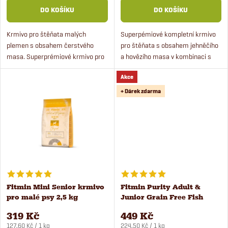
o
DO KOŠÍKU
DO KOŠÍKU
d
d
Krmivo pro štěňata malých
Superpémiové kompletní krmivo
u
plemen s obsahem čerstvého
pro štěňata s obsahem jehněčího
u
masa. Superprémiové krmivo pro
a hovězího masa v kombinaci s
k
štěňata je vhodné i pro březí a
rýží a hrachem. Krmivo je
k
Akce
kojící feny. Granule pro štěňata
speciálně vyvinuto pro štěňata
t
malých plemen je možné...
malých plemen (s hmotností v...
+ Dárek zdarma
t
ů
ů
Fitmin Mini Senior krmivo
Fitmin Purity Adult &
pro malé psy 2,5 kg
Junior Grain Free Fish
Menu krmivo pro psy 2 kg
319 Kč
449 Kč
Měrná
Měrná
127,60 Kč / 1 kg
224,50 Kč / 1 kg