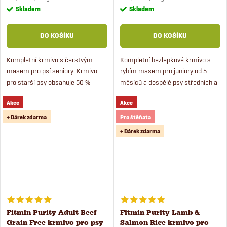
cena:
cena:
Skladem
Skladem
DO KOŠÍKU
DO KOŠÍKU
Kompletní krmivo s čerstvým
Kompletní bezlepkové krmivo s
masem pro psí seniory. Krmivo
rybím masem pro juniory od 5
pro starší psy obsahuje 50 %
měsíců a dospělé psy středních a
čerstvého masa a
velkých
Akce
Akce
chondroprotektiva pro zdravé
plemen. Monoproteinové krmivo s
klouby a šlachy.
rybou bude chutnat i mlsným
+ Dárek zdarma
Pro štěňata
psům.
+ Dárek zdarma
Fitmin Purity Adult Beef
Fitmin Purity Lamb &
Grain Free krmivo pro psy
Salmon Rice krmivo pro