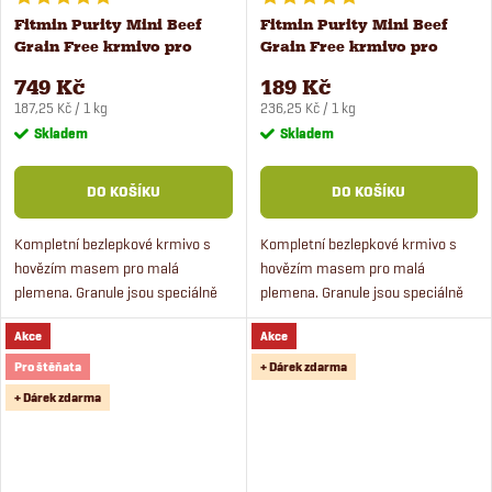
Fitmin Purity Mini Beef
Fitmin Purity Mini Beef
Grain Free krmivo pro
Grain Free krmivo pro
malé psy 4 kg
malé psy 800 g
749 Kč
189 Kč
Měrná
Měrná
187,25 Kč / 1 kg
236,25 Kč / 1 kg
cena:
cena:
Skladem
Skladem
DO KOŠÍKU
DO KOŠÍKU
Kompletní bezlepkové krmivo s
Kompletní bezlepkové krmivo s
hovězím masem pro malá
hovězím masem pro malá
plemena. Granule jsou speciálně
plemena. Granule jsou speciálně
uzpůsobeny pro malé psy,
uzpůsobeny pro malé psy,
Akce
Akce
obsahují čerstvé maso a jsou bez
obsahují čerstvé maso a jsou bez
obilovin.
obilovin.
Pro štěňata
+ Dárek zdarma
+ Dárek zdarma