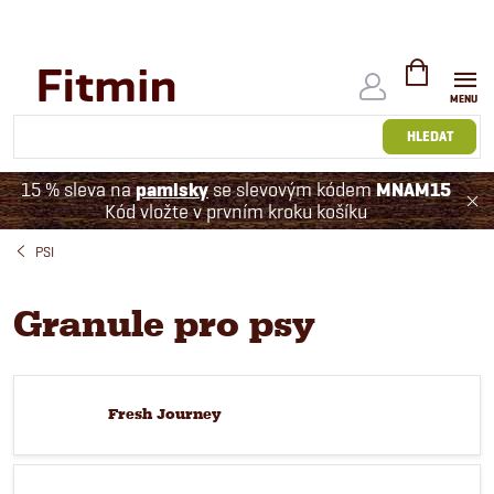
Přejít
na
obsah
NÁKUPNÍ
KOŠÍK
HLEDAT
15 % sleva na
pamlsky
se slevovým kódem
MNAM15
Kód vložte v prvním kroku košíku
PSI
Granule pro psy
Fresh Journey