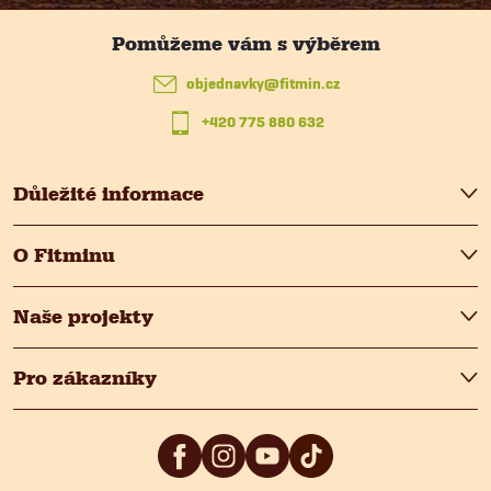
a
y
t
v
objednavky
@
fitmin.cz
ý
+420 775 880 632
í
p
Důležité informace
i
s
O Fitminu
u
Naše projekty
Pro zákazníky