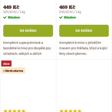
2 kg
štěňata 2 kg
449 Kč
469 Kč
Měrná
Měrná
224,50 Kč / 1 kg
234,50 Kč / 1 kg
cena:
cena:
Skladem
Skladem
DO KOŠÍKU
DO KOŠÍKU
Kompletní superprémiové a
Kompletní krmivo s jehněčím
bezobilné krmivo pro dospělé psy
masem pro štěňata, březí a kojící
středních, velkých a obřích
feny všech plemen.
plemen.
Superprémiové krmivo obsahuje
Akce
čerstvé jehněčí maso s lososem a
rýži. Krmivo pro štěňata je...
+ Dárek zdarma