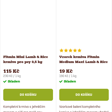
velké psy, kteří mají citlivé
pro všechny typy psů malých
zažívání.
plemen.
Fitmin Mini Lamb & Rice
Vzorek krmiva Fitmin
krmivo pro psy 0,5 kg
Medium Maxi Lamb & Rice
pro psy 100 g
115 Kč
19 Kč
Měrná
Měrná
230 Kč / 1 kg
190 Kč / 1 kg
cena:
cena:
Skladem
Skladem
DO KOŠÍKU
DO KOŠÍKU
Kompletní krmivo s jehněčím
Vzorkové balení kompletního