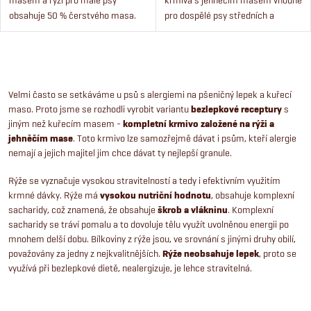
masem a rýží pro malé psy
krmiva s jehněčím masem vhodné
obsahuje 50 % čerstvého masa.
pro dospělé psy středních a
Fitmin Mini Lamb & Rice je vhodné
velkých plemen, kteří mají
pro všechny typy psů malých
citlivější zažívání.
plemen.
O
v
Velmi často se setkáváme u psů s alergiemi na pšeničný lepek a kuřecí
maso. Proto jsme se rozhodli vyrobit variantu
bezlepkové receptury
s
l
jiným než kuřecím masem -
kompletní krmivo založené na rýži a
jehněčím mase
. Toto krmivo lze samozřejmě dávat i psům, kteří alergie
á
nemají a jejich majitel jim chce dávat ty nejlepší granule.
d
Rýže se vyznačuje vysokou stravitelností a tedy i efektivním využitím
krmné dávky. Rýže má
vysokou nutriční hodnotu
, obsahuje komplexní
a
sacharidy, což znamená, že obsahuje
škrob a vlákninu
. Komplexní
sacharidy se tráví pomalu a to dovoluje tělu využít uvolněnou energii po
c
mnohem delší dobu. Bílkoviny z rýže jsou, ve srovnání s jinými druhy obilí,
považovány za jedny z nejkvalitnějších.
Rýže neobsahuje lepek
, proto se
í
využívá při bezlepkové dietě, nealergizuje, je lehce stravitelná.
p