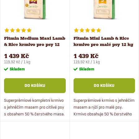
p
n
i
í
s
Fitmin Medium Maxi Lamb
Fitmin Mini Lamb & Rice
p
& Rice krmivo pro psy 12
krmivo pro malé psy 12 kg
p
kg
r
1 439 Kč
1 439 Kč
Měrná
Měrná
r
119,92 Kč / 1 kg
119,92 Kč / 1 kg
cena:
cena:
Skladem
Skladem
o
o
DO KOŠÍKU
DO KOŠÍKU
d
d
Superprémiové kompletní krmivo
Superprémiové krmivo s jehněčím
u
s jehněčím masem pro citlivé psy
masem a rýží pro malé psy.
u
s obsahem 50 % čerstvého masa.
Krmivo obsahuje 50 % čerstvého
k
Krmivo je vhodné pro střední a
masa a funkční bylinky přispívající
k
velké psy, kteří mají citlivé
správnému trávení. Fitmin Mini
t
zažívání.
Lamb & Rice je...