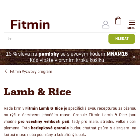
Přejít
na
obsah
NÁKUPNÍ
KOŠÍK
HLEDAT
15 % sleva na
pamlsky
se slevovým kódem
MNAM15
Kód vložte v prvním kroku košíku
Fitmin Výživový program
Lamb & Rice
Řada krmiv
Fitmin Lamb & Rice
je specifická svou recepturou založenou
na rýži a čerstvém jehněčím mase. Granule Fitmin Lamb & Rice jsou
vhodné
pro všechny velikosti psů
, tedy pro malé, střední, velké i obří
plemena. Tyto
bezlepkové granule
budou chutnat psům s alergiemi na
kuřecí maso nebo pšeničný a kukuřičný lepek.