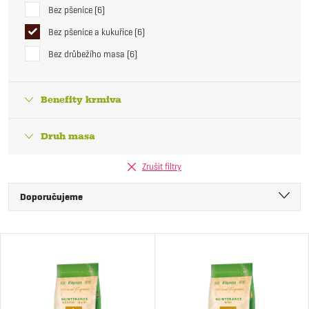
Bez pšenice
6
Bez pšenice a kukuřice
6
Bez drůbežího masa
6
Benefity krmiva
Druh masa
Zrušit filtry
Ř
Doporučujeme
a
Nejlevnější
V
Nejdražší
z
ý
Nejprodávanější
e
Abecedně