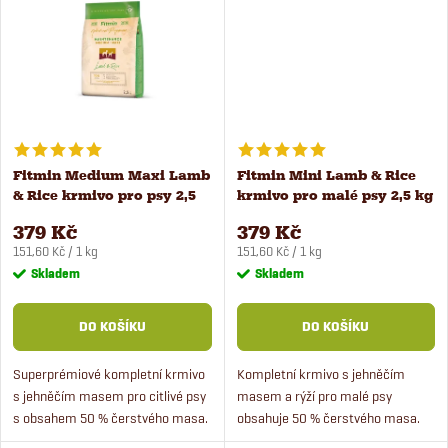
t
ů
ů
Fitmin Medium Maxi Lamb
Fitmin Mini Lamb & Rice
& Rice krmivo pro psy 2,5
krmivo pro malé psy 2,5 kg
kg
379 Kč
379 Kč
Měrná
Měrná
151,60 Kč / 1 kg
151,60 Kč / 1 kg
cena:
cena:
Skladem
Skladem
DO KOŠÍKU
DO KOŠÍKU
Superprémiové kompletní krmivo
Kompletní krmivo s jehněčím
s jehněčím masem pro citlivé psy
masem a rýží pro malé psy
s obsahem 50 % čerstvého masa.
obsahuje 50 % čerstvého masa.
Krmivo je vhodné pro střední a
Fitmin Mini Lamb & Rice je vhodné