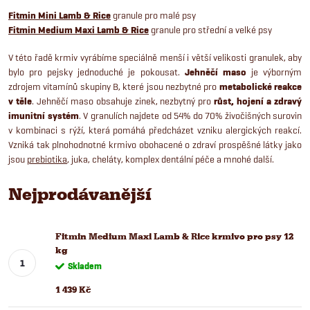
Fitmin Mini Lamb & Rice
granule pro malé psy
Fitmin Medium Maxi Lamb & Rice
granule pro střední a velké psy
V této řadě krmiv vyrábíme speciálně menší i větší velikosti granulek, aby
bylo pro pejsky jednoduché je pokousat.
J
ehněčí maso
je výborným
zdrojem vitamínů skupiny B, které jsou nezbytné pro
metabolické reakce
v těle
. Jehněčí maso obsahuje zinek, nezbytný pro
růst, hojení a zdravý
imunitní systém
.
V granulích najdete od 54% do 70% živočišných surovin
v kombinaci s rýží, která pomáhá předcházet vzniku alergických reakcí.
Vzniká tak plnohodnotné krmivo obohacené o zdraví prospěšné látky jako
jsou
prebiotika
, juka, cheláty, komplex dentální péče a mnohé další.
Nejprodávanější
Fitmin Medium Maxi Lamb & Rice krmivo pro psy 12
kg
Skladem
1 439 Kč