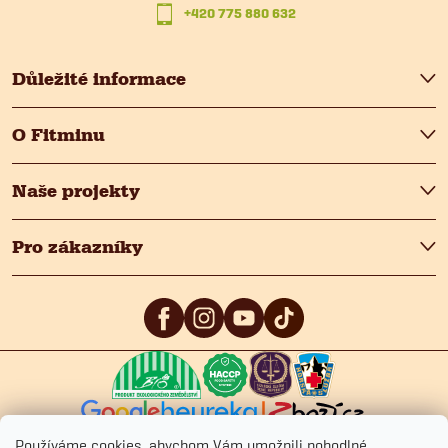
+420 775 880 632
í
Důležité informace
O Fitminu
Naše projekty
Pro zákazníky
5
/5
4.9
/5
4.9
/5
Používáme cookies, abychom Vám umožnili pohodlné