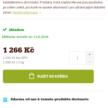
každodennímu zkrmování.
Produkty Irské značky Mervue jsou používány,
po celém světě, pro koně ve vysoké výkonnosti i pro udržení jejich dobrého
zdraví.
Detailní informace
Skladem
13.8.2026
1 266 Kč
1 130 Kč bez DPH
Měrná
1 266 Kč / 1 kg
cena:
VLOŽIT DO KOŠÍKU
Zdarma od nás k tomuto produktu dostanete