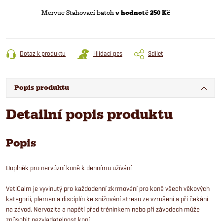
Mervue Stahovací batoh
v hodnotě 250 Kč
Dotaz k produktu
Hlídací pes
Sdílet
Popis produktu
Detailní popis produktu
Popis
Doplněk pro nervózní koně k dennímu užívání
VetiCalm je vyvinutý pro každodenní zkrmování pro koně všech věkových
kategorií, plemen a disciplín ke snižování stresu ze vzrušení a při čekání
na závod. Nervozita a napětí před tréninkem nebo při závodech může
způsobit nezvladatelnost koní.