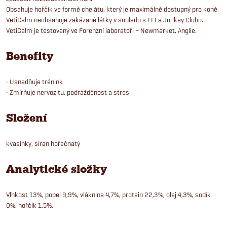
Obsahuje hořčík ve formě chelátu, který je maximálně dostupný pro koně.
VetiCalm neobsahuje zakázané látky v souladu s FEI a Jockey Clubu.
VetiCalm je testovaný ve Forenzní laboratoři – Newmarket, Anglie.
Benefity
• Usnadňuje trénink
• Zmírňuje nervozitu, podrážděnost a stres
Složení
kvasinky, síran hořečnatý
Analytické složky
Vlhkost 13%, popel 9,9%, vláknina 4,7%, protein 22,3%, olej 4,3%, sodík
0%, hořčík 1,5%.