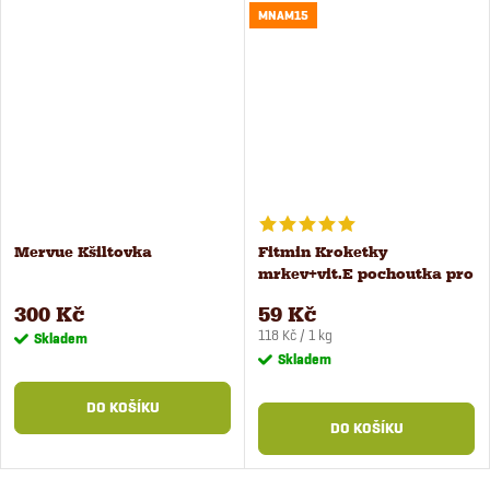
MNAM15
Mervue Kšiltovka
Fitmin Kroketky
mrkev+vit.E pochoutka pro
koně 500 g
300 Kč
59 Kč
Měrná
118 Kč / 1 kg
Skladem
cena:
Skladem
DO KOŠÍKU
DO KOŠÍKU