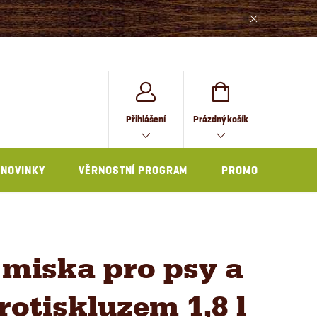
NÁKUPNÍ
Přihlášení
Prázdný košík
KOŠÍK
NOVINKY
VĚRNOSTNÍ PROGRAM
PROMO
miska pro psy a
rotiskluzem 1,8 l