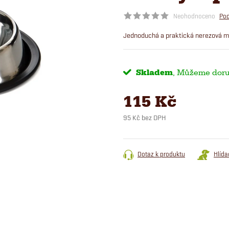
Neohodnoceno
Pod
Jednoduchá a praktická nerezová mi
Skladem
115 Kč
95 Kč bez DPH
Měrná
cena:
Dotaz k produktu
Hlída