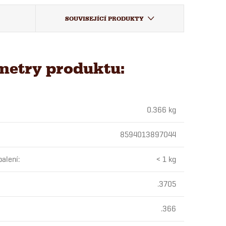
SOUVISEJÍCÍ PRODUKTY
metry produktu:
0.366 kg
8594013897044
alení
:
< 1 kg
.3705
.366