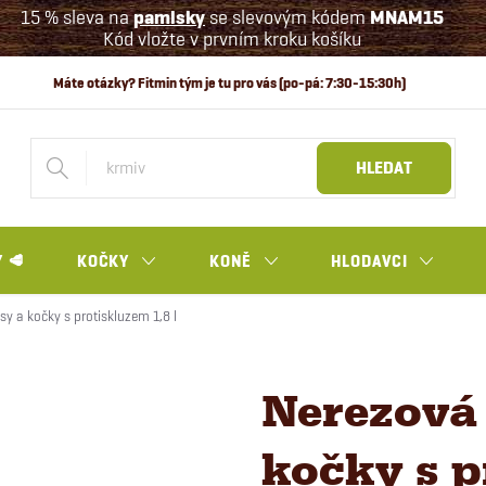
15 % sleva na
pamlsky
se slevovým kódem
MNAM15
Kód vložte v prvním kroku košíku
HLEDAT
 🥩
KOČKY
KONĚ
HLODAVCI
y a kočky s protiskluzem 1,8 l
Nerezová 
kočky s p