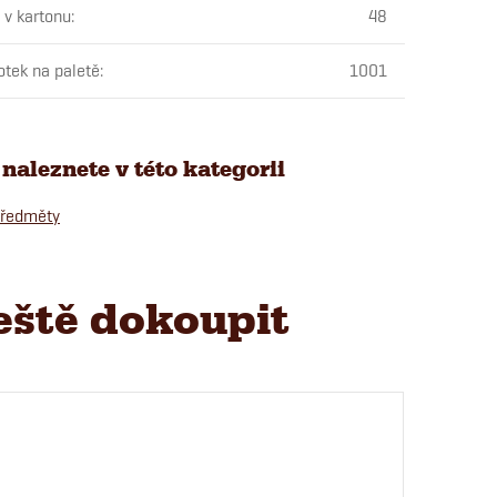
 v kartonu
:
48
otek na paletě
:
1001
naleznete v této kategorii
předměty
eště dokoupit