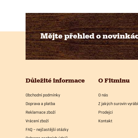
Mějte přehled o novinká
Z
á
p
Důležité informace
O Fitminu
a
Obchodní podmínky
O nás
t
Doprava a platba
Z jakých surovin vyrá
í
Reklamace zboží
Prodejci
Vrácení zboží
Kontakt
FAQ – nejčastější otázky
Ochrana osobních údajů