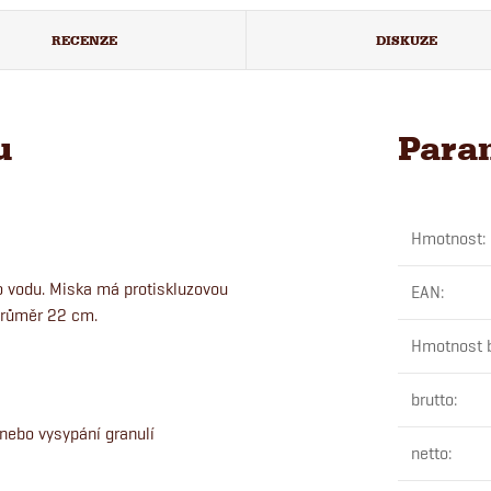
RECENZE
DISKUZE
u
Para
Hmotnost
:
 vodu. Miska má protiskluzovou
EAN
:
 průměr 22 cm.
Hmotnost b
brutto
:
 nebo vysypání granulí
netto
: