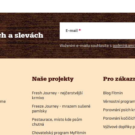
E-mail
ch
a slevách
Vložením e-mailu souhlasíte s
podmínkami 
Naše projekty
Pro zákaz
Fresh Journey - nejčerstvější
Blog Fitmin
krmivo
bíme
Věrnostní progra
Freeze Journey - mrazem sušené
Porovnání psích k
pamlsky
Porovnání kočičíc
Pestaurace, místo kde psům
chutná
Výživové doplňky p
Chovatelský program MyFitmin