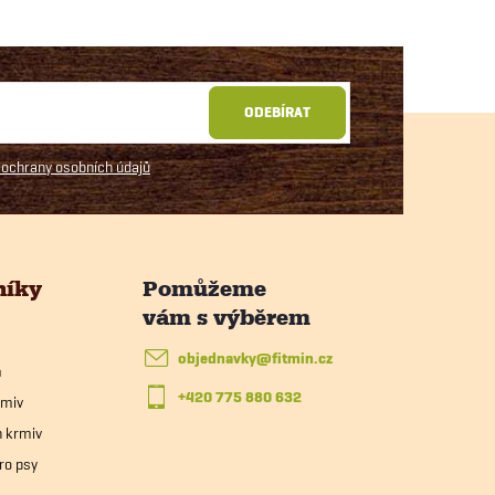
ODEBÍRAT
ochrany osobních údajů
níky
objednavky
@
fitmin.cz
m
+420 775 880 632
rmiv
h krmiv
ro psy