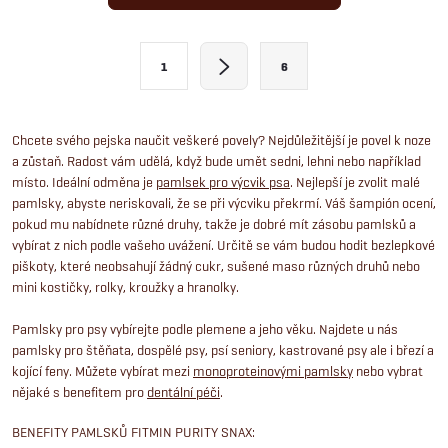
v
l
S
1
6
t
á
r
d
á
Chcete svého pejska naučit veškeré povely? Nejdůležitější je povel k noze
a zůstaň. Radost vám udělá, když bude umět sedni, lehni nebo například
a
n
místo. Ideální odměna je
pamlsek pro výcvik psa
. Nejlepší je zvolit malé
k
c
pamlsky, abyste neriskovali, že se při výcviku překrmí. Váš šampión ocení,
o
pokud mu nabídnete různé druhy, takže je dobré mít zásobu pamlsků a
í
vybírat z nich podle vašeho uvážení. Určitě se vám budou hodit bezlepkové
v
piškoty, které neobsahují žádný cukr, sušené maso různých druhů nebo
á
p
mini kostičky, rolky, kroužky a hranolky.
n
r
Pamlsky pro psy vybírejte podle plemene a jeho věku. Najdete u nás
í
pamlsky pro štěňata, dospělé psy, psí seniory, kastrované psy ale i březí a
v
kojící feny. Můžete vybírat mezi
monoproteinovými pamlsky
nebo vybrat
nějaké s benefitem pro
dentální péči
.
k
BENEFITY PAMLSKŮ FITMIN PURITY SNAX: