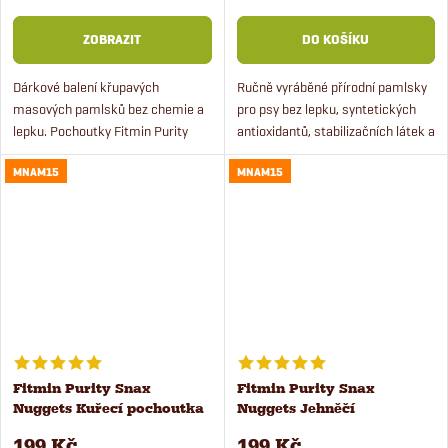
ZOBRAZIT
DO KOŠÍKU
Dárkové balení křupavých
Ručně vyráběné přírodní pamlsky
masových pamlsků bez chemie a
pro psy bez lepku, syntetických
lepku. Pochoutky Fitmin Purity
antioxidantů, stabilizačních látek a
Snax ve stylové bonboniéře pro
barviv. Odměňte vašeho pejska
MNAM15
MNAM15
psy.
opravdu poctivým pamlskem!
Fitmin Purity Snax
Fitmin Purity Snax
Nuggets Kuřecí pochoutka
Nuggets Jehněčí
pro psy 180 g
pochoutka pro psy 180 g
199 Kč
199 Kč