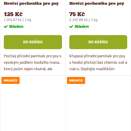
Hovězí pochoutka pro psy
Hovězí pochoutka pro psy
120 g
35 g
125 Kč
75 Kč
Měrná
Měrná
1 041,67 Kč / 1 kg
2 142,86 Kč / 1 kg
cena:
cena:
Skladem
Skladem
DO KOŠÍKU
DO KOŠÍKU
Poctivý přírodní pamlsek pro psy s
Křupavý přírodní pamlsek pro psy
vysokým podílem hovězího masa,
s hovězí příchutí bez chemie, soli a
který psům nejen chutná, ale
cukru. Dopřejte mazlíčkům
hlavně prospívá.
opravdu kvalitní pamlsek.
MNAM15
MNAM15