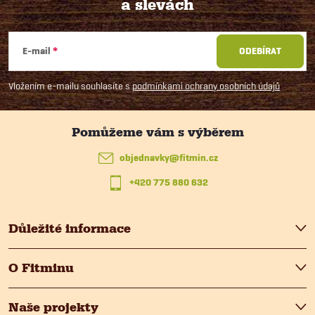
a slevách
Z
á
E-mail
ODEBÍRAT
p
Vložením e-mailu souhlasíte s
podmínkami ochrany osobních údajů
a
t
objednavky
@
fitmin.cz
+420 775 880 632
í
Důležité informace
O Fitminu
Naše projekty