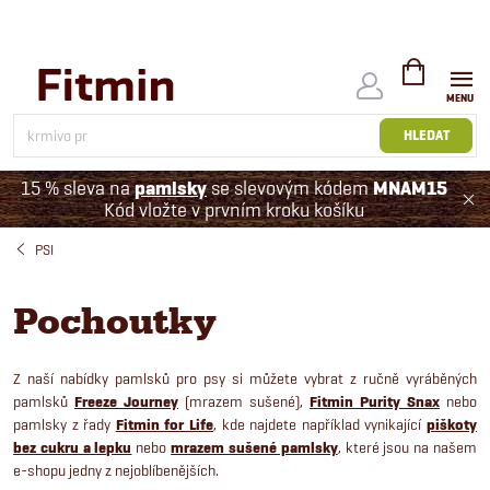
Přejít
na
obsah
NÁKUPNÍ
KOŠÍK
HLEDAT
15 % sleva na
pamlsky
se slevovým kódem
MNAM15
Kód vložte v prvním kroku košíku
PSI
Pochoutky
Z naší nabídky pamlsků pro psy si můžete vybrat z ručně vyráběných
pamlsků
Freeze Journey
(mrazem sušené),
Fitmin Purity Snax
nebo
pamlsky z řady
Fitmin for Life
, kde najdete například vynikající
piškoty
bez cukru a lepku
nebo
mrazem sušené pamlsky
, které jsou na našem
e-shopu jedny z nejoblíbenějších.