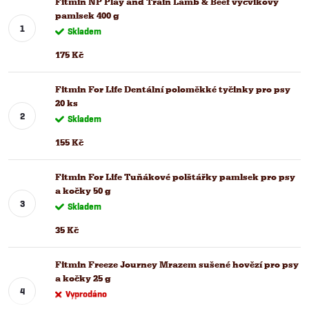
Fitmin NP Play and Train Lamb & Beef výcvikový
pamlsek 400 g
Skladem
175 Kč
Fitmin For Life Dentální poloměkké tyčinky pro psy
20 ks
Skladem
155 Kč
Fitmin For Life Tuňákové polštářky pamlsek pro psy
a kočky 50 g
Skladem
35 Kč
Fitmin Freeze Journey Mrazem sušené hovězí pro psy
a kočky 25 g
Vyprodáno