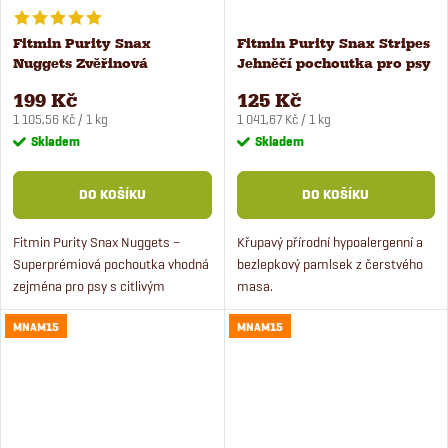
Fitmin Purity Snax
Fitmin Purity Snax Stripes
Nuggets Zvěřinová
Jehněčí pochoutka pro psy
pochoutka pro psy 180 g
120 g
199 Kč
125 Kč
Měrná
Měrná
1 105,56 Kč / 1 kg
1 041,67 Kč / 1 kg
cena:
cena:
Skladem
Skladem
DO KOŠÍKU
DO KOŠÍKU
Fitmin Purity Snax Nuggets –
Křupavý přírodní hypoalergenní a
Superprémiová pochoutka vhodná
bezlepkový pamlsek z čerstvého
zejména pro psy s citlivým
masa.
zažíváním. Obsahují lehce
MNAM15
MNAM15
stravitelnou extrudovanou rýží,
jsou bez lepku, soli konzervantů...