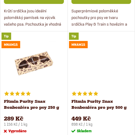
d
d
Krůtí srdíčka jsou ideální
Superprémiové poloměkké
u
poloměkký pamlsek na výcvik
pochoutky pro psy ve tvaru
u
vašeho psa. Pochoutka je vhodná
srdíčka Play & Train s hovězím a
k
pro štěňata od 4 měsíců věku i pro
jehněčím masem. Pamlsky jsou
k
Tip
Tip
dospělé psy. Pamlsky pro psy
vhodné i pro štěňata od 4 měsíců
t
obsahují čerstvé krůtí...
věku. Skvěle padnou do...
MNAM15
MNAM15
t
ů
ů
Fitmin Purity Snax
Fitmin Purity Snax
Bonboniéra pro psy 250 g
Bonboniéra pro psy 500 g
289 Kč
449 Kč
Měrná
Měrná
1 156 Kč / 1 kg
898 Kč / 1 kg
cena:
cena:
Vyprodáno
Skladem