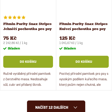
Fitmin Purity Snax Stripes
Fitmin Purity Snax Stripes
Jehněčí pochoutka pro psy
Kuřecí pochoutka pro psy
35 g
120 g
75 Kč
125 Kč
Měrná
Měrná
2 142,86 Kč / 1 kg
1 041,67 Kč / 1 kg
cena:
cena:
Skladem
Skladem
DO KOŠÍKU
DO KOŠÍKU
Ručně vyráběný přírodní pamlsek
Poctivý přírodní pamlsek pro psy s
z čerstvého masa. Neobsahuje
vysokým podílem kuřecího masa,
sůl, cukr ani přidaný škrob.
který psům nejen chutná, ale
navíc prospívá.
O
NAČÍST 12 DALŠÍCH