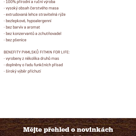
y
• 100% přírodní a ruční výroba
• vysoký obsah čerstvého masa
v
• extrudovaná lehce stravitelná rýže
• bezlepkové, hypoalergenní
ý
• bez barviv a aromat
• bez konzervantů a zchutňovadel
p
• bez pšenice
i
BENEFITY PAMLSKŮ FITMIN FOR LIFE:
• vyrobeny z několika druhů mas
s
• doplněny o řadu funkčních přísad
u
• široký výběr příchutí
Mějte přehled o novinkách