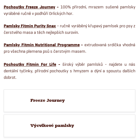
Pochoutky Freeze Journey
-
100% přírodní, mrazem sušené pamlsky
vyráběné ručně v podhůří Orlických hor.
Pamlsky Fitmin Purity Snax
– ručně vyráběný křupavý pamlsek pro psy z
čerstvého masa a těch nejlepších surovin.
Pamlsky Fitmin Nutritional Programme
-
extrudovaná srdíčka vhodná
pro všechna plemena psů s čerstvým masem.
Pochoutky Fitmin For Life
-
široký výběr pamlsků - najdete u nás
dentální tyčinky, přírodní pochoutky s hmyzem a dýní a spoustu dalších
dobrot.
Freeze Journey
Výcvikové pamlsky