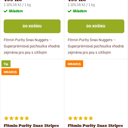
Měrná
Měrná
1 105,56 Kč / 1 kg
1 105,56 Kč / 1 kg
cena:
cena:
Skladem
Skladem
DO KOŠÍKU
DO KOŠÍKU
Fitmin Purity Snax Nuggets –
Fitmin Purity Snax Nuggets –
Superprémiová pochoutka vhodná
Superprémiová pochoutka vhodná
zejména pro psy s citlivým
zejména pro psy s citlivým
zažíváním. Pamlsky obsahují lehce
zažíváním. Obsahují lehce
Tip
MNAM15
stravitelnou extrudovanou rýží,
stravitelnou extrudovanou rýží,
jsou bez lepku, soli...
jsou bez lepku, soli konzervantů...
MNAM15
Fitmin Purity Snax Stripes
Fitmin Purity Snax Stripes