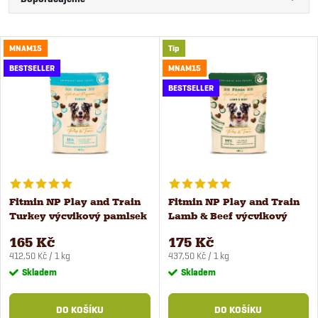
Ř
a
Nejlevnější
V
MNAM15
Tip
Nejdražší
z
BESTSELLER
MNAM15
ý
Nejprodávanější
BESTSELLER
e
Abecedně
p
n
i
í
s
Fitmin NP Play and Train
Fitmin NP Play and Train
p
Turkey výcvikový pamlsek
Lamb & Beef výcvikový
p
400 g
pamlsek 400 g
r
165 Kč
175 Kč
Měrná
Měrná
r
412,50 Kč / 1 kg
437,50 Kč / 1 kg
cena:
cena:
Skladem
Skladem
o
o
DO KOŠÍKU
DO KOŠÍKU