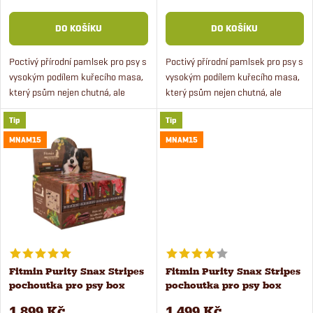
o
o
DO KOŠÍKU
DO KOŠÍKU
d
d
Poctivý přírodní pamlsek pro psy s
Poctivý přírodní pamlsek pro psy s
u
vysokým podílem kuřecího masa,
vysokým podílem kuřecího masa,
u
který psům nejen chutná, ale
který psům nejen chutná, ale
k
navíc prospívá.
navíc prospívá.
k
Tip
Tip
t
MNAM15
MNAM15
t
ů
ů
Fitmin Purity Snax Stripes
Fitmin Purity Snax Stripes
pochoutka pro psy box
pochoutka pro psy box
16x120 g
24x35 g
1 899 Kč
1 499 Kč