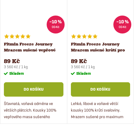
–10 %
–10 %
99 Kč
99 Kč
Fitmin Freeze Journey
Fitmin Freeze Journey
Mrazem sušené vepřové
Mrazem sušené krůtí pro
pro psy a kočky 25 g
psy a kočky 25 g
89 Kč
89 Kč
Měrná
Měrná
3 560 Kč / 1 kg
3 560 Kč / 1 kg
cena:
cena:
Skladem
Skladem
DO KOŠÍKU
DO KOŠÍKU
Šťavnatá, voňavá odměna ve
Lehké, libové a voňavé větší
větších plátcích. Kousky 100%
kousky 100% krůtí svaloviny.
vepřového masa sušeného
Mrazem sušené pro maximum
mrazem pro ještě lepší chuť.
chuti – česká novinka z podhůří
Vynikající odměna při tréninku,
Orlických hor. Neodolatelná chuť