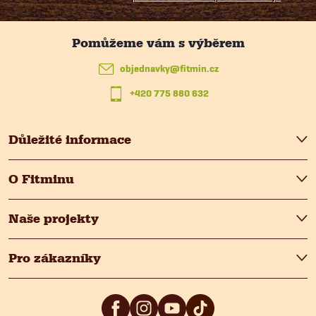
k
a
y
t
v
objednavky
@
fitmin.cz
ý
+420 775 880 632
í
p
Důležité informace
i
s
O Fitminu
u
Naše projekty
Pro zákazníky