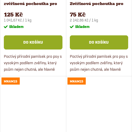
zvěřinová pochoutka pro
Zvěřinová pochoutka pro
psy 120 g
psy 35 g
125 Kč
75 Kč
Měrná
Měrná
1 041,67 Kč / 1 kg
2 142,86 Kč / 1 kg
cena:
cena:
Skladem
Skladem
DO KOŠÍKU
DO KOŠÍKU
Poctivý přírodní pamlsek pro psy s
Poctivý přírodní pamlsek pro psy s
vysokým podílem zvěřiny, který
vysokým podílem zvěřiny, který
psům nejen chutná, ale hlavně
psům nejen chutná, ale hlavně
prospívá.
prospívá.
MNAM15
MNAM15