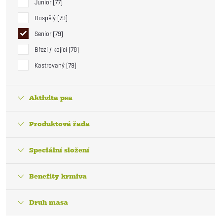
Junior
77
Dospělý
79
Senior
79
Březí / kojící
78
Kastrovaný
79
Aktivita psa
Produktová řada
Speciální složení
Benefity krmiva
Druh masa