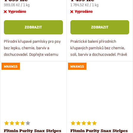
Měrná
Měrná
989,06 Kč / 1 kg
1 784,52 Kč / 1 kg
cena:
cena:
Vyprodáno
Vyprodáno
ZOBRAZIT
ZOBRAZIT
Přírodní křupavé pamlsky pro psy
Praktické balení přírodních
bez lepku, chemie, barviv a
křupavých pamlsků bez chemie,
dochucovadel. Dopřejte vašemu
soli, barviv a dochucovadel. Právě
pejskovi kvalitní pamlsek, který ho
teď 17% zvýhodnění. Odměňte
MNAM15
MNAM15
nejen potěší, ale zároveň mu
Vašeho pejska kvalitním
prospěje.
pamlskem, který ho nejen
potěší,...
Fitmin Purity Snax Stripes
Fitmin Purity Snax Stripes