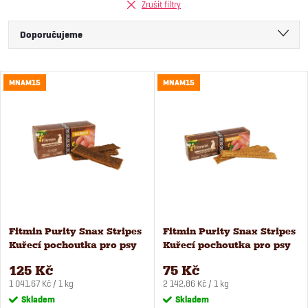
Zrušit filtry
Ř
Doporučujeme
a
Nejlevnější
V
MNAM15
MNAM15
Nejdražší
z
ý
Nejprodávanější
e
Abecedně
p
n
i
í
s
Fitmin Purity Snax Stripes
Fitmin Purity Snax Stripes
p
Kuřecí pochoutka pro psy
Kuřecí pochoutka pro psy
p
120 g
35 g
r
125 Kč
75 Kč
Měrná
Měrná
r
1 041,67 Kč / 1 kg
2 142,86 Kč / 1 kg
cena:
cena:
Skladem
Skladem