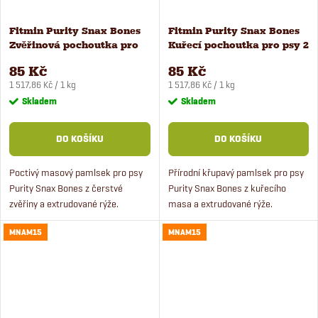
Fitmin Purity Snax Bones
Fitmin Purity Snax Bones
Zvěřinová pochoutka pro
Kuřecí pochoutka pro psy 2
psy 2 ks
ks
85 Kč
85 Kč
Měrná
Měrná
1 517,86 Kč / 1 kg
1 517,86 Kč / 1 kg
cena:
cena:
Skladem
Skladem
DO KOŠÍKU
DO KOŠÍKU
Poctivý masový pamlsek pro psy
Přírodní křupavý pamlsek pro psy
Purity Snax Bones z čerstvé
Purity Snax Bones z kuřecího
zvěřiny a extrudované rýže.
masa a extrudované rýže.
Přírodní pamlsek pro psy z
Superprémiový pamlsek pro psy s
MNAM15
MNAM15
čerstvého masa ve tvaru kosti
čerstvým masem.
zaujme i mlsné psy.