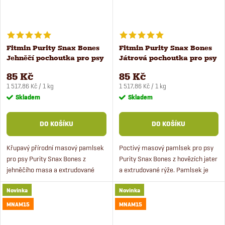
Fitmin Purity Snax Bones
Fitmin Purity Snax Bones
Jehněčí pochoutka pro psy
Játrová pochoutka pro psy
2 ks
2 ks
85 Kč
85 Kč
Měrná
Měrná
1 517,86 Kč / 1 kg
1 517,86 Kč / 1 kg
cena:
cena:
Skladem
Skladem
DO KOŠÍKU
DO KOŠÍKU
Křupavý přírodní masový pamlsek
Poctivý masový pamlsek pro psy
pro psy Purity Snax Bones z
Purity Snax Bones z hovězích jater
jehněčího masa a extrudované
a extrudované rýže. Pamlsek je
rýže. Hypoalergenní pamlsek pro
vhodný pro dospělé psy na
Novinka
Novinka
psy superprémiové kvality s
zkrácení dlouhé chvíle nebo za
čerstvým masem.
odměnu.
MNAM15
MNAM15