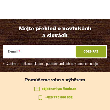
Mějte přehled o novinkách
a slevách
Z
á
E-mail
ODEBÍRAT
p
Vložením e-mailu souhlasíte s
podmínkami ochrany osobních údajů
a
t
objednavky
@
fitmin.cz
+420 775 880 632
í