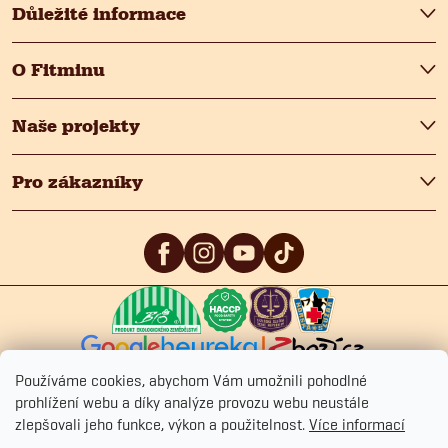
Důležité informace
O Fitminu
Naše projekty
Pro zákazníky
5
/5
4.9
/5
4.9
/5
Používáme cookies, abychom Vám umožnili pohodlné
prohlížení webu a díky analýze provozu webu neustále
zlepšovali jeho funkce, výkon a použitelnost.
Více informací
Copyright 2026
Fitmin.cz
. Všechna práva vyhrazena.
Upravit nastavení