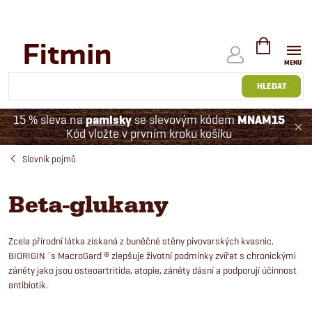
Přejít
na
obsah
NÁKUPNÍ
KOŠÍK
HLEDAT
15 % sleva na
pamlsky
se slevovým kódem
MNAM15
Kód vložte v prvním kroku košíku
Slovník pojmů
Beta-glukany
Zcela přírodní látka získaná z buněčné stěny pivovarských kvasnic.
BIORIGIN ´s MacroGard ® zlepšuje životní podmínky zvířat s chronickými
záněty jako jsou osteoartritida, atopie, záněty dásní a podporují účinnost
antibiotik.