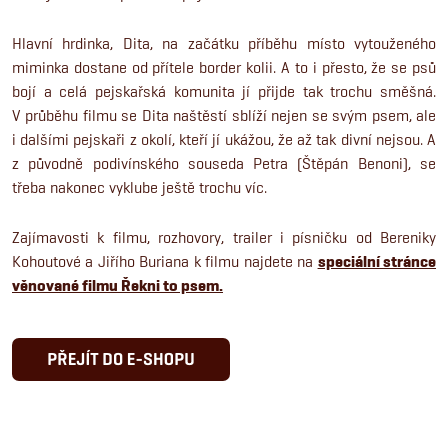
Hlavní hrdinka, Dita, na začátku příběhu místo vytouženého
miminka dostane od přítele border kolii. A to i přesto, že se psů
bojí a celá pejskařská komunita jí přijde tak trochu směšná.
V průběhu filmu se Dita naštěstí sblíží nejen se svým psem, ale
i dalšími pejskaři z okolí, kteří jí ukážou, že až tak divní nejsou. A
z původně podivínského souseda Petra (Štěpán Benoni), se
třeba nakonec vyklube ještě trochu víc.
Zajímavosti k filmu, rozhovory, trailer i písničku od Bereniky
Kohoutové a Jiřího Buriana k filmu najdete na
speciální stránce
věnované filmu Řekni to psem.