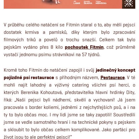
V průběhu celého natáčení se Fitmin staral o to, aby měli pejsci
dostatek krmiva a pamlsků, díky kterým bylo zpracování
filmových triků a povelů o trochu snazší. Celkem tak bylo
pejskům vydáno přes 8 kilo
pochoutek Fitmin
, což průměrně
vystačí jednomu psímu strávníkovi na 57 týdnů.
Kromě toho Fitmin do natáčení zapojil i svůj
jedinečný koncept
pojízdné psí restaurace
s příhodným názvem,
Pestaurace
. V té
mohli najít lahodný a výživný catering všichni psí herci, o
kterých Berenika Kohoutová, představitelka hlavní hrdinky Dity,
říká: „Naši pejsci byli nádherní, skvělí a vychovaní! Já jsem
pracovala s border koliemi, jedněmi z nejchytřejších psů, a i na
ty to bylo občas moc. I my lidi jsme se taky zapotili! Soustředili
jsme se vedle samotného hraní i na technické pokyny s pejskem
a skloubit to bylo občas celkem komplikované. Jako parťáci pro
život jsou to ale perfektní pejsci!“