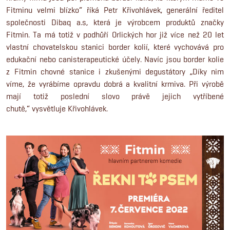
Fitminu velmi blízko“ říká Petr Křivohlávek, generální ředitel
společnosti Dibaq a.s, která je výrobcem produktů značky
Fitmin. Ta má totiž v podhůří Orlických hor již více než 20 let
vlastní chovatelskou stanici border kolií, které vychovává pro
edukační nebo canisterapeutické účely. Navíc jsou border kolie
z Fitmin chovné stanice i zkušenými degustátory „Díky nim
víme, že vyrábíme opravdu dobrá a kvalitní krmiva. Při výrobě
mají totiž poslední slovo právě jejich vytříbené
chutě,“ vysvětluje Křivohlávek.