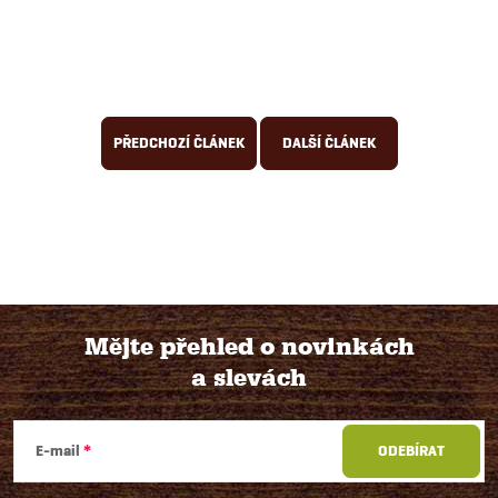
PŘEDCHOZÍ ČLÁNEK
DALŠÍ ČLÁNEK
Mějte přehled o novinkách
a slevách
Z
á
E-mail
ODEBÍRAT