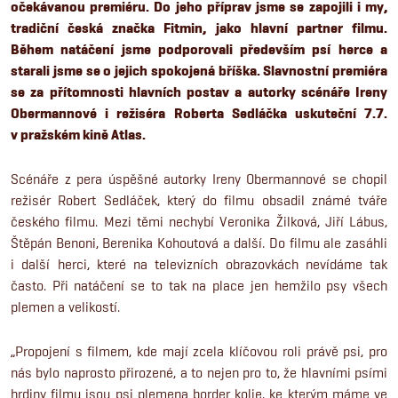
očekávanou premiéru. Do jeho příprav jsme se zapojili i my,
tradiční česká značka Fitmin, jako hlavní partner filmu.
Během natáčení jsme podporovali především psí herce a
starali jsme se o jejich spokojená bříška. Slavnostní premiéra
se za přítomnosti hlavních postav a autorky scénáře Ireny
Obermannové i režiséra Roberta Sedláčka uskuteční 7.7.
v pražském kině Atlas.
Scénáře z pera úspěšné autorky Ireny Obermannové se chopil
režisér Robert Sedláček, který do filmu obsadil známé tváře
českého filmu. Mezi těmi nechybí Veronika Žilková, Jiří Lábus,
Štěpán Benoni, Berenika Kohoutová a další. Do filmu ale zasáhli
i další herci, které na televizních obrazovkách nevídáme tak
často. Při natáčení se to tak na place jen hemžilo psy všech
plemen a velikostí.
„Propojení s filmem, kde mají zcela klíčovou roli právě psi, pro
nás bylo naprosto přirozené, a to nejen pro to, že hlavními psími
hrdiny filmu jsou psi plemena border kolie, ke kterým máme ve