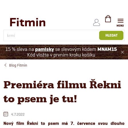
Přejít
na
obsah
NÁKUPNÍ
KOŠÍK
HLEDAT
15 % sleva na
pamlsky
se slevovým kódem
MNAM15
Kód vložte v prvním kroku košíku
Blog Fitmin
Premiéra filmu Řekni
to psem je tu!
4.7.2022
Nový film Řekni to psem má 7. července svou dlouho