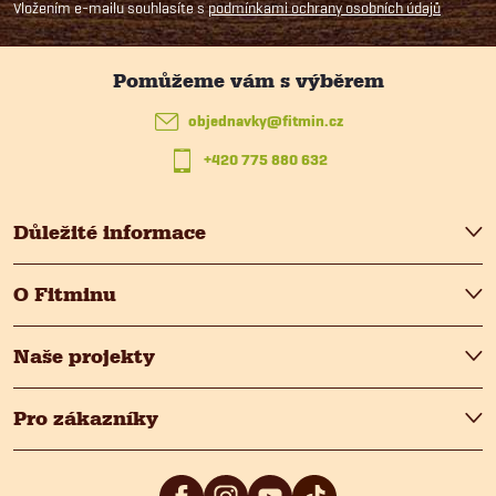
p
Vložením e-mailu souhlasíte s
podmínkami ochrany osobních údajů
a
t
objednavky
@
fitmin.cz
+420 775 880 632
í
Důležité informace
O Fitminu
Naše projekty
Pro zákazníky