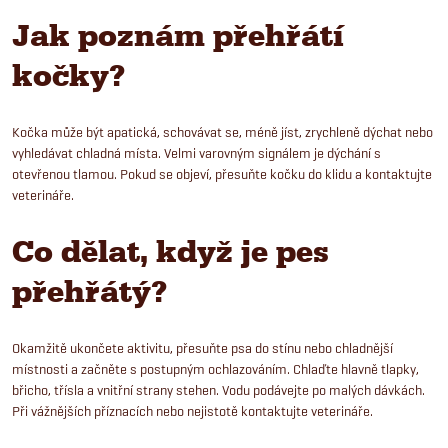
Jak poznám přehřátí
kočky?
Kočka může být apatická, schovávat se, méně jíst, zrychleně dýchat nebo
vyhledávat chladná místa. Velmi varovným signálem je dýchání s
otevřenou tlamou. Pokud se objeví, přesuňte kočku do klidu a kontaktujte
veterináře.
Co dělat, když je pes
přehřátý?
Okamžitě ukončete aktivitu, přesuňte psa do stínu nebo chladnější
místnosti a začněte s postupným ochlazováním. Chlaďte hlavně tlapky,
břicho, třísla a vnitřní strany stehen. Vodu podávejte po malých dávkách.
Při vážnějších příznacích nebo nejistotě kontaktujte veterináře.