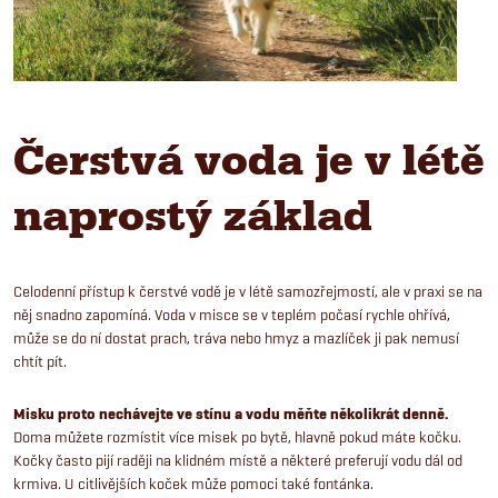
Čerstvá voda je v létě
naprostý základ
Celodenní přístup k čerstvé vodě je v létě samozřejmostí, ale v praxi se na
něj snadno zapomíná. Voda v misce se v teplém počasí rychle ohřívá,
může se do ní dostat prach, tráva nebo hmyz a mazlíček ji pak nemusí
chtít pít.
Misku proto nechávejte ve stínu a vodu měňte několikrát denně.
Doma můžete rozmístit více misek po bytě, hlavně pokud máte kočku.
Kočky často pijí raději na klidném místě a některé preferují vodu dál od
krmiva. U citlivějších koček může pomoci také fontánka.