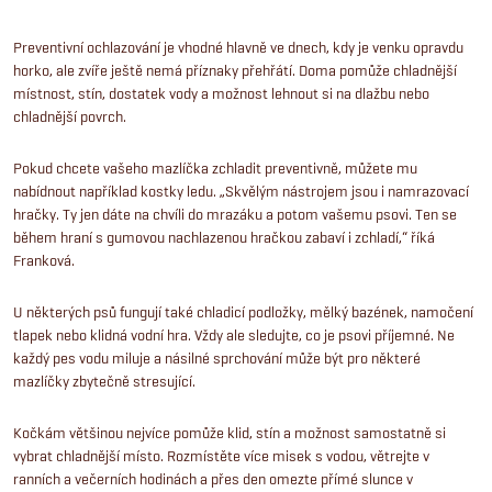
Preventivní ochlazování je vhodné hlavně ve dnech, kdy je venku opravdu
horko, ale zvíře ještě nemá příznaky přehřátí. Doma pomůže chladnější
místnost, stín, dostatek vody a možnost lehnout si na dlažbu nebo
chladnější povrch.
Pokud chcete vašeho mazlíčka zchladit preventivně, můžete mu
nabídnout například kostky ledu. „Skvělým nástrojem jsou i namrazovací
hračky. Ty jen dáte na chvíli do mrazáku a potom vašemu psovi. Ten se
během hraní s gumovou nachlazenou hračkou zabaví i zchladí,“ říká
Franková.
U některých psů fungují také chladicí podložky, mělký bazének, namočení
tlapek nebo klidná vodní hra. Vždy ale sledujte, co je psovi příjemné. Ne
každý pes vodu miluje a násilné sprchování může být pro některé
mazlíčky zbytečně stresující.
Kočkám většinou nejvíce pomůže klid, stín a možnost samostatně si
vybrat chladnější místo. Rozmístěte více misek s vodou, větrejte v
ranních a večerních hodinách a přes den omezte přímé slunce v