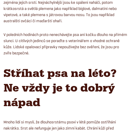
zejména jejich srstí. Nejnáchylnější jsou ke spálení naháči, potom
krátkosrstá a světlá plemena jako například bíglové, dalmatini nebo
vipetové, a také plemena s játrovou barvou nosu. To jsou například
australští ovčáci či maďarští ohaři.
V poledních hodinách proto nenechávejte psa ani kočku dlouho na přímém
slunci. U citlivých jedinců se poraďte s veterinářem o vhodné ochraně
kůže. Lidské opalovací přípravky nepoužívejte bez ověření, že jsou pro
zvíře bezpečné.
Stříhat psa na léto?
Ne vždy je to dobrý
nápad
Mnoho lidí si myslí, že dlouhosrstému psovi v létě pomůže ostříhání
nakrátko. Srst ale nefunguje jen jako zimní kabát. Chrání kůži před