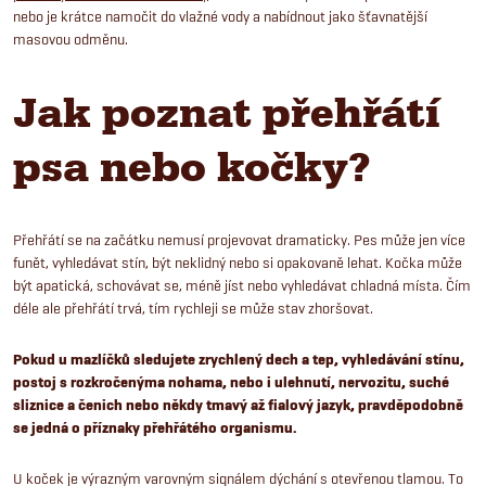
nebo je krátce namočit do vlažné vody a nabídnout jako šťavnatější
masovou odměnu.
Jak poznat přehřátí
psa nebo kočky?
Přehřátí se na začátku nemusí projevovat dramaticky. Pes může jen více
funět, vyhledávat stín, být neklidný nebo si opakovaně lehat. Kočka může
být apatická, schovávat se, méně jíst nebo vyhledávat chladná místa. Čím
déle ale přehřátí trvá, tím rychleji se může stav zhoršovat.
Pokud u mazlíčků sledujete zrychlený dech a tep, vyhledávání stínu,
postoj s rozkročenýma nohama, nebo i ulehnutí, nervozitu, suché
sliznice a čenich nebo někdy tmavý až fialový jazyk, pravděpodobně
se jedná o příznaky přehřátého organismu.
U koček je výrazným varovným signálem dýchání s otevřenou tlamou. To