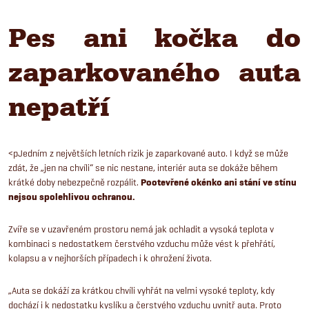
Pes ani kočka do
zaparkovaného auta
nepatří
<p
Jedním z největších letních rizik je zaparkované auto. I když se může
zdát, že „jen na chvíli“ se nic nestane, interiér auta se dokáže během
krátké doby nebezpečně rozpálit.
Pootevřené okénko ani stání ve stínu
nejsou spolehlivou ochranou.
Zvíře se v uzavřeném prostoru nemá jak ochladit a vysoká teplota v
kombinaci s nedostatkem čerstvého vzduchu může vést k přehřátí,
kolapsu a v nejhorších případech i k ohrožení života.
„Auta se dokáží za krátkou chvíli vyhřát na velmi vysoké teploty, kdy
dochází i k nedostatku kyslíku a čerstvého vzduchu uvnitř auta. Proto