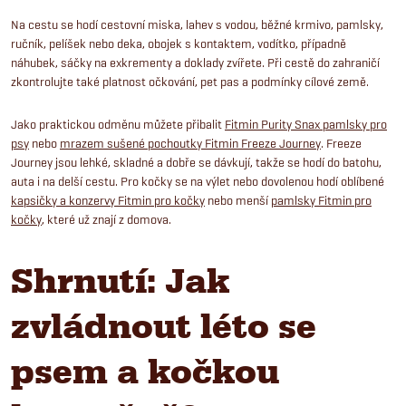
Na cestu se hodí cestovní miska, lahev s vodou, běžné krmivo, pamlsky,
ručník, pelíšek nebo deka, obojek s kontaktem, vodítko, případně
náhubek, sáčky na exkrementy a doklady zvířete. Při cestě do zahraničí
zkontrolujte také platnost očkování, pet pas a podmínky cílové země.
Jako praktickou odměnu můžete přibalit
Fitmin Purity Snax pamlsky pro
psy
nebo
mrazem sušené pochoutky Fitmin Freeze Journey
. Freeze
Journey jsou lehké, skladné a dobře se dávkují, takže se hodí do batohu,
auta i na delší cestu. Pro kočky se na výlet nebo dovolenou hodí oblíbené
kapsičky a konzervy Fitmin pro kočky
nebo menší
pamlsky Fitmin pro
kočky
, které už znají z domova.
Shrnutí: Jak
zvládnout léto se
psem a kočkou