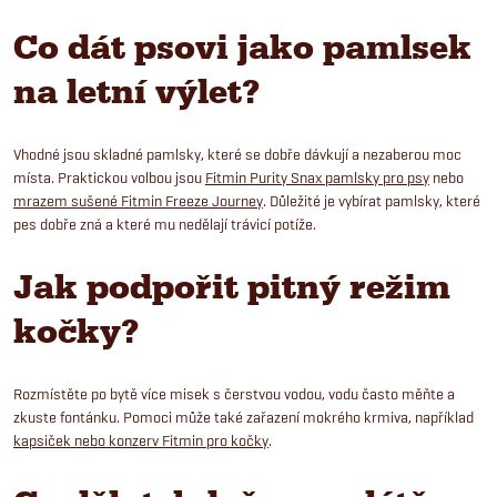
Co dát psovi jako pamlsek
na letní výlet?
Vhodné jsou skladné pamlsky, které se dobře dávkují a nezaberou moc
místa. Praktickou volbou jsou
Fitmin Purity Snax pamlsky pro psy
nebo
mrazem sušené Fitmin Freeze Journey
. Důležité je vybírat pamlsky, které
pes dobře zná a které mu nedělají trávicí potíže.
Jak podpořit pitný režim
kočky?
Rozmístěte po bytě více misek s čerstvou vodou, vodu často měňte a
zkuste fontánku. Pomoci může také zařazení mokrého krmiva, například
kapsiček nebo konzerv Fitmin pro kočky
.