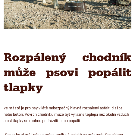
Rozpálený chodník
může psovi popálit
tlapky
Ve městě je pro psy v létě nebezpečný hlavně rozpálený asfalt, dlažba
nebo beton. Povrch chodníku může být výrazně teplejší než okolní vzduch
a psí tlapky se mohou podráždit nebo popálit.
„Pozor by si měli dát zejména majitelé pejsků ve městech. Rozpálené