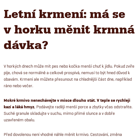
Letní krmení: má se
v horku měnit krmná
dávka?
V horkých dnech může mít pes nebo kočka menší chuť k jídlu. Pokud zvíře
pije, chová se normálně a celkově prospívá, nemusí to být hned důvod k
obavám. Krmení ale můžete přesunout na chladnější část dne, například
ráno nebo večer.
Mokré krmivo nenechávejte v misce dlouho stát. V teple se rychleji
kazí a láká hmyz.
Podávejte raději menší porce a zbytky včas odstraňte.
Suché granule skladujte v suchu, mimo přímé slunce a v dobře
uzavřeném obalu.
Před dovolenou není vhodné náhle měnit krmivo. Cestování, změna