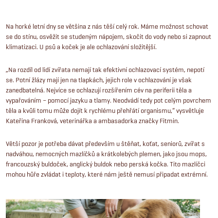
Na horké letní dny se většina z nás těší celý rok. Máme možnost schovat
se do stínu, osvěžit se studeným nápojem, skočit do vody nebo si zapnout
klimatizaci. U psů a koček je ale ochlazování složitější.
„Na rozdíl od lidí zvířata nemají tak efektivní ochlazovací systém, nepotí
se. Potní žlázy mají jen na tlapkách, jejich role v ochlazování je však
zanedbatelná. Nejvíce se ochlazují rozšířením cév na periferii těla a
vypařováním – pomocí jazyku a tlamy. Neodvádí tedy pot celým povrchem
těla a kvůli tomu může dojít k rychlému přehřátí organismu,“ vysvětluje
Kateřina Franková, veterinářka a ambasadorka značky Fitmin.
Větší pozor je potřeba dávat především u štěňat, koťat, seniorů, zvířat s
nadváhou, nemocných mazlíčků a krátkolebých plemen, jako jsou mops,
francouzský buldoček, anglický buldok nebo perská kočka. Tito mazlíčci
mohou hůře zvládat i teploty, které nám ještě nemusí připadat extrémní.