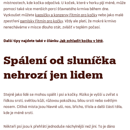
místnostech, kde kočka odpočívá. U koček, které v horku pijí méně, může
pomoci také více menších porcí šťavnatého krmiva během dne.
Vyzkoušet můžete
kapsičky a konzervy Fitmin pro kočky
nebo jako malé
zpestření
pamlsky Fitmin pro kočky
. Vždy ale platí, že mokré krmivo
nenecháváme v misce dlouho stát, zvlášť v teplém počasí.
Další tipy najdete také v článku
Jak zchladit kočku v létě
.
Spálení od sluníčka
nehrozí jen lidem
Stejně jako lidé se mohou spálit i psi a kočky. Riziko je vyšší u zvířat s
řídkou srstí, světlou kůží, růžovou pokožkou, bílou srstí nebo světlým
nosem. Citlivá místa jsou hlavně uši, nos, břicho, třísla a další části těla,
kde je méně srsti.
Někteří psi jsou k přehřátí jednoduše náchylnější než jiní. To je dáno