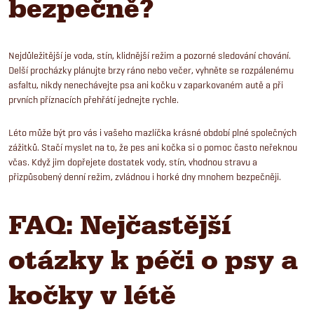
bezpečně?
Nejdůležitější je voda, stín, klidnější režim a pozorné sledování chování.
Delší procházky plánujte brzy ráno nebo večer, vyhněte se rozpálenému
asfaltu, nikdy nenechávejte psa ani kočku v zaparkovaném autě a při
prvních příznacích přehřátí jednejte rychle.
Léto může být pro vás i vašeho mazlíčka krásné období plné společných
zážitků. Stačí myslet na to, že pes ani kočka si o pomoc často neřeknou
včas. Když jim dopřejete dostatek vody, stín, vhodnou stravu a
přizpůsobený denní režim, zvládnou i horké dny mnohem bezpečněji.
FAQ: Nejčastější
otázky k péči o psy a
kočky v létě