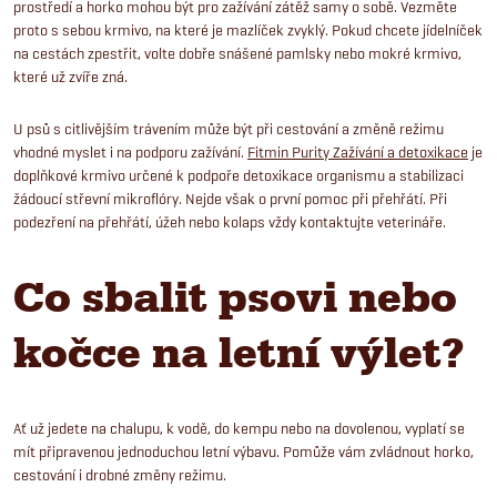
prostředí a horko mohou být pro zažívání zátěž samy o sobě. Vezměte
proto s sebou krmivo, na které je mazlíček zvyklý. Pokud chcete jídelníček
na cestách zpestřit, volte dobře snášené pamlsky nebo mokré krmivo,
které už zvíře zná.
U psů s citlivějším trávením může být při cestování a změně režimu
vhodné myslet i na podporu zažívání.
Fitmin Purity Zažívání a detoxikace
je
doplňkové krmivo určené k podpoře detoxikace organismu a stabilizaci
žádoucí střevní mikroflóry. Nejde však o první pomoc při přehřátí. Při
podezření na přehřátí, úžeh nebo kolaps vždy kontaktujte veterináře.
Co sbalit psovi nebo
kočce na letní výlet?
Ať už jedete na chalupu, k vodě, do kempu nebo na dovolenou, vyplatí se
mít připravenou jednoduchou letní výbavu. Pomůže vám zvládnout horko,
cestování i drobné změny režimu.