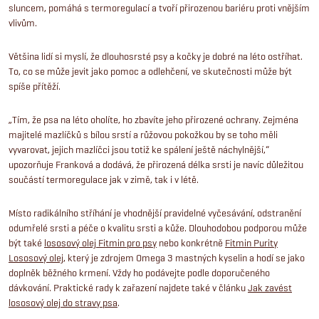
sluncem, pomáhá s termoregulací a tvoří přirozenou bariéru proti vnějším
vlivům.
Většina lidí si myslí, že dlouhosrsté psy a kočky je dobré na léto ostříhat.
To, co se může jevit jako pomoc a odlehčení, ve skutečnosti může být
spíše přítěží.
„Tím, že psa na léto oholíte, ho zbavíte jeho přirozené ochrany. Zejména
majitelé mazlíčků s bílou srstí a růžovou pokožkou by se toho měli
vyvarovat, jejich mazlíčci jsou totiž ke spálení ještě náchylnější,“
upozorňuje Franková a dodává, že přirozená délka srsti je navíc důležitou
součástí termoregulace jak v zimě, tak i v létě.
Místo radikálního stříhání je vhodnější pravidelné vyčesávání, odstranění
odumřelé srsti a péče o kvalitu srsti a kůže. Dlouhodobou podporou může
být také
lososový olej Fitmin pro psy
nebo konkrétně
Fitmin Purity
Lososový olej
, který je zdrojem Omega 3 mastných kyselin a hodí se jako
doplněk běžného krmení. Vždy ho podávejte podle doporučeného
dávkování. Praktické rady k zařazení najdete také v článku
Jak zavést
lososový olej do stravy psa
.