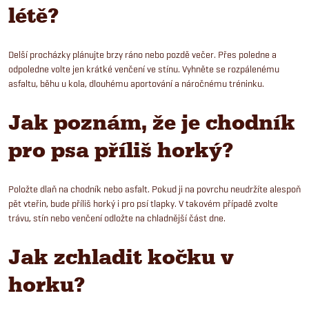
létě?
Delší procházky plánujte brzy ráno nebo pozdě večer. Přes poledne a
odpoledne volte jen krátké venčení ve stínu. Vyhněte se rozpálenému
asfaltu, běhu u kola, dlouhému aportování a náročnému tréninku.
Jak poznám, že je chodník
pro psa příliš horký?
Položte dlaň na chodník nebo asfalt. Pokud ji na povrchu neudržíte alespoň
pět vteřin, bude příliš horký i pro psí tlapky. V takovém případě zvolte
trávu, stín nebo venčení odložte na chladnější část dne.
Jak zchladit kočku v
horku?