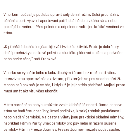
V horkém počasí je potřeba upravit celý denní režim. Delší procházky,
běhání, sport, výcvik i aportování patří ideálně do brzkého rána nebo
pozdějšího večera. Přes poledne a odpoledne volte jen krátké venčení ve
stínu.
„K přehřátí dochází nejčastěji kvůli fyzické aktivitě. Proto je dobré hry,
delší procházky a celkově pobyt na sluníčku plánovat spíše na podvečer
nebo brzké ráno,“ radí Franková.
V horku se vyhněte běhu u kola, dlouhým túrám bez možnosti stínu,
intenzivnímu aportování a aktivitám, při kterých se pes snadno přetíží.
Mnoho psů pokračuje ve hře, i když už je jejich tělo přehřáté. Majitel proto
musí umět aktivitu včas ukončit.
Místo náročného pohybu můžete zvolit klidnější činnosti. Doma nebo ve
stínu se hodí čmuchací hry, lízací podložka, krátký trénink poslušnosti
nebo hledání pamlsků. Na cesty a výlety jsou praktické skladné odměny,
například
Fitmin Purity Snax pamlsky pro psy
nebo
mrazem sušené
pamlsky Fitmin Freeze Journey
. Freeze Journey můžete podat suché,