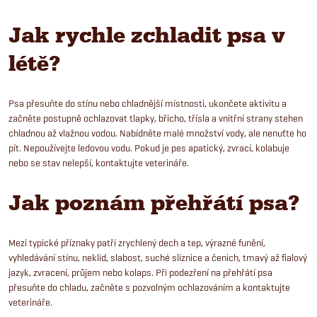
Jak rychle zchladit psa v
létě?
Psa přesuňte do stínu nebo chladnější místnosti, ukončete aktivitu a
začněte postupně ochlazovat tlapky, břicho, třísla a vnitřní strany stehen
chladnou až vlažnou vodou. Nabídněte malé množství vody, ale nenuťte ho
pít. Nepoužívejte ledovou vodu. Pokud je pes apatický, zvrací, kolabuje
nebo se stav nelepší, kontaktujte veterináře.
Jak poznám přehřátí psa?
Mezi typické příznaky patří zrychlený dech a tep, výrazné funění,
vyhledávání stínu, neklid, slabost, suché sliznice a čenich, tmavý až fialový
jazyk, zvracení, průjem nebo kolaps. Při podezření na přehřátí psa
přesuňte do chladu, začněte s pozvolným ochlazováním a kontaktujte
veterináře.