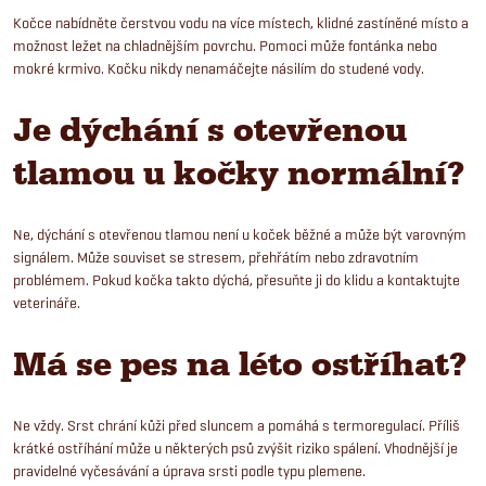
Kočce nabídněte čerstvou vodu na více místech, klidné zastíněné místo a
možnost ležet na chladnějším povrchu. Pomoci může fontánka nebo
mokré krmivo. Kočku nikdy nenamáčejte násilím do studené vody.
Je dýchání s otevřenou
tlamou u kočky normální?
Ne, dýchání s otevřenou tlamou není u koček běžné a může být varovným
signálem. Může souviset se stresem, přehřátím nebo zdravotním
problémem. Pokud kočka takto dýchá, přesuňte ji do klidu a kontaktujte
veterináře.
Má se pes na léto ostříhat?
Ne vždy. Srst chrání kůži před sluncem a pomáhá s termoregulací. Příliš
krátké ostříhání může u některých psů zvýšit riziko spálení. Vhodnější je
pravidelné vyčesávání a úprava srsti podle typu plemene.