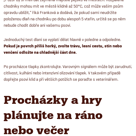
chodníky mohou mít ve městě klidně až 50°C, což může vašim psům
opravdu ublížit,“ říká Franková a dodává, že pokud sami neudržíte
položenou dlaň na chodníku po dobu alespoň 5 vteřin, určitě se po něm
nebude chodit dobře ani vašemu psovi.
Jednoduchý test dlaní se vyplatí dělat hlavně v poledne a odpoledne.
Pokud je povrch příliš horký, zvolte trávu, lesní cestu, stín nebo
venčení odložte na chladnější část dne.
Po procházce tlapky zkontrolujte. Varovným signálem může být zarudnutí,
citlivost, kulhání nebo intenzivní olizování tlapek. V takovém případě
dopřejte psovi klid a při větších potížích se poraďte s veterinářem.
Procházky a hry
plánujte na ráno
nebo večer