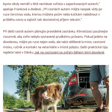
byste nikdy neměli v létě nechávat zvířata v zaparkovaných autech,“
apeluje Franková a dodává: „Při cestách autem mějte naopak vždy po
ruce čerstvou vodu, kterou můžete psům nebo kočkám nabídnout v
průběhu cesty a zajistit tak dostatečný příjem tekutin.“
Při delší cestě autem plánujte pravidelné zastávky. Klimatizaci používejte
rozumně, aby zvíře nebylo vystavené prudkému průvanu. Pokud jedete na
dovolenou, mějte po ruce nejen vodu, ale také oblíbené krmivo, cestovní
misku, ručník a kontakt na veterináře v místě pobytu. Další praktické tipy
najdete také v článku
Jak na cestování se zvířaty během letní dovolené
.