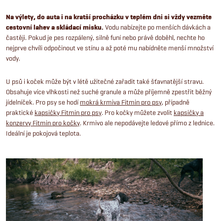
Na výlety, do auta i na kratší procházku v teplém dni si vždy vezměte
cestovní lahev a skládací misku.
Vodu nabízejte po menších dávkách a
častěji. Pokud je pes rozpálený, silně funí nebo právě doběhl, nechte ho
nejprve chvíli odpočinout ve stínu a až poté mu nabídněte menší množství
vody.
U psů i koček může být v létě užitečné zařadit také šťavnatější stravu.
Obsahuje více vlhkosti než suché granule a může příjemně zpestřit běžný
jídelníček. Pro psy se hodí
mokrá krmiva Fitmin pro psy
, případně
praktické
kapsičky Fitmin pro psy
. Pro kočky můžete zvolit
kapsičky a
konzervy Fitmin pro kočky
. Krmivo ale nepodávejte ledové přímo z lednice.
Ideální je pokojová teplota.