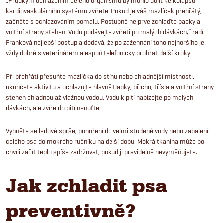
„Prudkým ochlazením celého organismu by mohlo dojít ke kolapsu
kardiovaskulárního systému zvířete. Pokud je váš mazlíček přehřátý,
začněte s ochlazováním pomalu. Postupně nejprve zchlaďte packy a
vnitřní strany stehen. Vodu podávejte zvířeti po malých dávkách,“ radí
Franková nejlepší postup a dodává, že po zažehnání toho nejhoršího je
vždy dobré s veterinářem alespoň telefonicky probrat další kroky.
Při přehřátí přesuňte mazlíčka do stínu nebo chladnější místnosti,
ukončete aktivitu a ochlazujte hlavně tlapky, břicho, třísla a vnitřní strany
stehen chladnou až vlažnou vodou. Vodu k pití nabízejte po malých
dávkách, ale zvíře do pití nenuťte.
Vyhněte se ledové sprše, ponoření do velmi studené vody nebo zabalení
celého psa do mokrého ručníku na delší dobu. Mokrá tkanina může po
chvíli začít teplo spíše zadržovat, pokud ji pravidelně nevyměňujete.
Jak zchladit psa
preventivně?