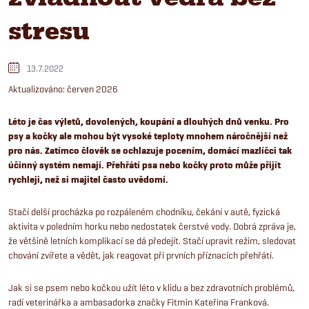
stresu
13.7.2022
Aktualizováno: červen 2026
Léto je čas výletů, dovolených, koupání a dlouhých dnů venku. Pro
psy a kočky ale mohou být vysoké teploty mnohem náročnější než
pro nás. Zatímco člověk se ochlazuje pocením, domácí mazlíčci tak
účinný systém nemají. Přehřátí psa nebo kočky proto může přijít
rychleji, než si majitel často uvědomí.
Stačí delší procházka po rozpáleném chodníku, čekání v autě, fyzická
aktivita v poledním horku nebo nedostatek čerstvé vody. Dobrá zpráva je,
že většině letních komplikací se dá předejít. Stačí upravit režim, sledovat
chování zvířete a vědět, jak reagovat při prvních příznacích přehřátí.
Jak si se psem nebo kočkou užít léto v klidu a bez zdravotních problémů,
radí veterinářka a ambasadorka značky Fitmin Kateřina Franková.