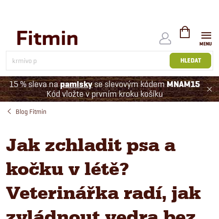
Přejít
na
obsah
NÁKUPNÍ
KOŠÍK
HLEDAT
15 % sleva na
pamlsky
se slevovým kódem
MNAM15
Kód vložte v prvním kroku košíku
Blog Fitmin
Jak zchladit psa a
kočku v létě?
Veterinářka radí, jak
zvládnout vedra bez