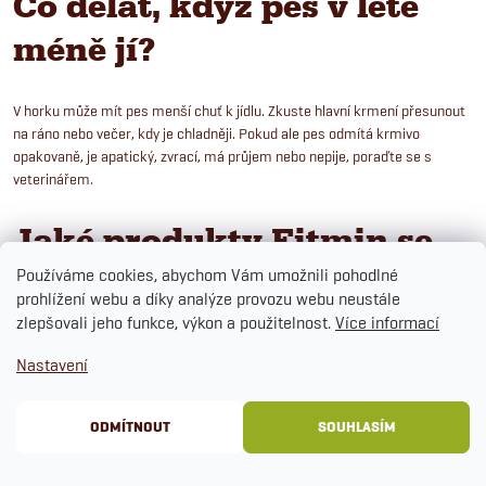
Co dělat, když pes v létě
méně jí?
V horku může mít pes menší chuť k jídlu. Zkuste hlavní krmení přesunout
na ráno nebo večer, kdy je chladněji. Pokud ale pes odmítá krmivo
opakovaně, je apatický, zvrací, má průjem nebo nepije, poraďte se s
veterinářem.
Jaké produkty Fitmin se
hodí na léto a cestování?
Používáme cookies, abychom Vám umožnili pohodlné
prohlížení webu a díky analýze provozu webu neustále
zlepšovali jeho funkce, výkon a použitelnost.
Více informací
Na letní výlety se hodí skladné
Fitmin Purity Snax pamlsky pro psy
nebo
Nastavení
mrazem sušené Fitmin Freeze Journey
. Pro zpestření jídelníčku a vyšší
podíl vlhkosti můžete zařadit
mokrá krmiva Fitmin pro psy
nebo
kapsičky
a konzervy Fitmin pro kočky
. U psů s citlivým zažíváním může při změně
ODMÍTNOUT
SOUHLASÍM
režimu pomoci
Fitmin Purity Zažívání a detoxikace
.