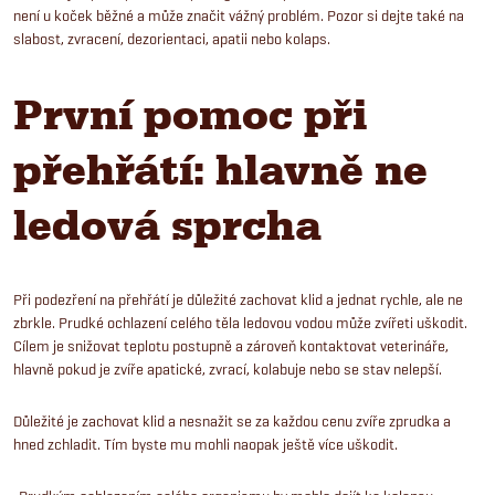
není u koček běžné a může značit vážný problém. Pozor si dejte také na
slabost, zvracení, dezorientaci, apatii nebo kolaps.
První pomoc při
přehřátí: hlavně ne
ledová sprcha
Při podezření na přehřátí je důležité zachovat klid a jednat rychle, ale ne
zbrkle. Prudké ochlazení celého těla ledovou vodou může zvířeti uškodit.
Cílem je snižovat teplotu postupně a zároveň kontaktovat veterináře,
hlavně pokud je zvíře apatické, zvrací, kolabuje nebo se stav nelepší.
Důležité je zachovat klid a nesnažit se za každou cenu zvíře zprudka a
hned zchladit. Tím byste mu mohli naopak ještě více uškodit.