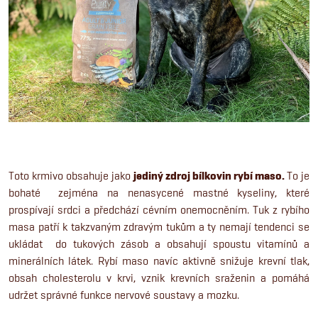
Toto krmivo obsahuje jako
jediný zdroj bílkovin rybí maso.
To je
bohaté zejména na nenasycené mastné kyseliny, které
prospívají srdci a předchází cévním onemocněním. Tuk z rybího
masa patří k takzvaným zdravým tukům a ty nemají tendenci se
ukládat do tukových zásob a obsahují spoustu vitamínů a
minerálních látek. Rybí maso navíc aktivně snižuje krevní tlak,
obsah cholesterolu v krvi, vznik krevních sraženin a pomáhá
udržet správné funkce nervové soustavy a mozku.