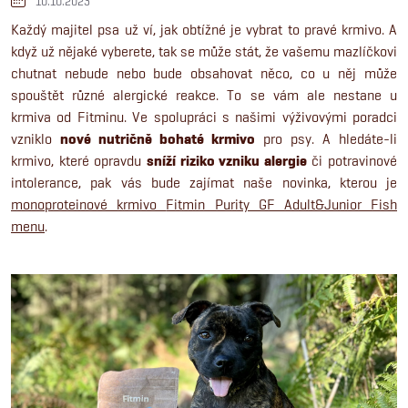
10.10.2023
Každý majitel psa už ví, jak obtížné je vybrat to pravé krmivo. A
když už nějaké vyberete, tak se může stát, že vašemu mazlíčkovi
chutnat nebude nebo bude obsahovat něco, co u něj může
spouštět různé alergické reakce. To se vám ale nestane u
krmiva od Fitminu. Ve spolupráci s našimi výživovými poradci
vzniklo
nové nutričně bohaté krmivo
pro psy. A hledáte-li
krmivo, které opravdu
sníží riziko vzniku alergie
či potravinové
intolerance, pak vás bude zajímat naše novinka, kterou je
monoproteinové krmivo
Fitmin Purity GF Adult&Junior Fish
menu
.