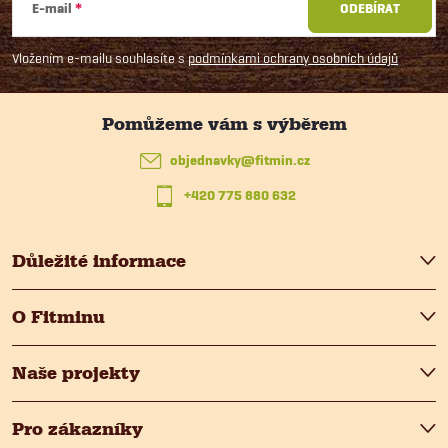
á
E-mail
ODEBÍRAT
p
Vložením e-mailu souhlasíte s
podmínkami ochrany osobních údajů
a
t
objednavky
@
fitmin.cz
+420 775 880 632
í
Důležité informace
O Fitminu
Naše projekty
Pro zákazníky