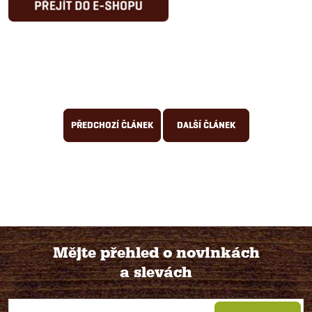
PŘEDCHOZÍ ČLÁNEK
DALŠÍ ČLÁNEK
Mějte přehled o novinkách
a slevách
Z