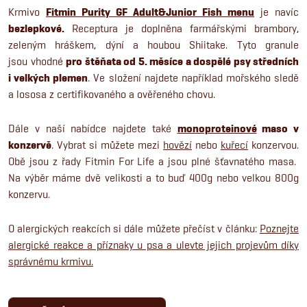
Krmivo
Fitmin Purity GF Adult&Junior Fish menu
je navíc
bezlepkové.
Receptura je doplněna farmářskými brambory,
zeleným hráškem, dýní a houbou Shiitake. Tyto granule
jsou vhodné
pro štěňata od 5. měsíce a dospělé psy středních
i velkých plemen
. Ve složení najdete například mořského sledě
a lososa z certifikovaného a ověřeného chovu.
Dále v naší nabídce najdete také
monoproteinové
maso v
konzervě
. Vybrat si můžete mezi
hovězí
nebo
kuřecí
konzervou.
Obě jsou z řady Fitmin For Life a jsou plné šťavnatého masa.
Na výběr máme dvě velikosti a to buď 400g nebo velkou 800g
konzervu.
O alergických reakcích si dále můžete přečíst v článku:
Poznejte
alergické reakce a příznaky u psa a ulevte jejich projevům díky
správnému krmivu.