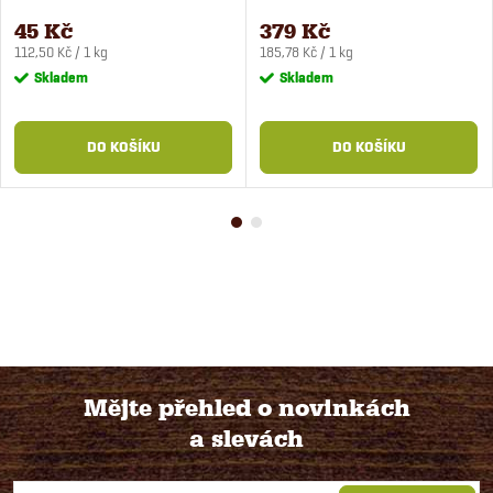
85 g
45 Kč
379 Kč
Měrná
Měrná
112,50 Kč / 1 kg
185,78 Kč / 1 kg
cena:
cena:
Skladem
Skladem
DO KOŠÍKU
DO KOŠÍKU
Mějte přehled o novinkách
a slevách
Z