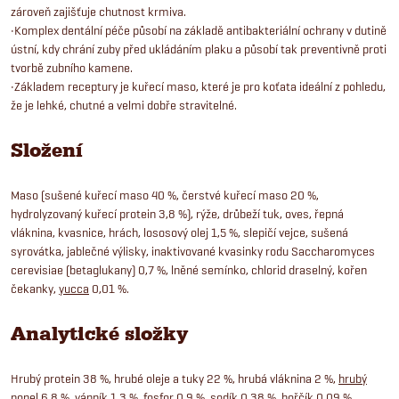
zároveň zajišťuje chutnost krmiva.
•Komplex dentální péče působí na základě antibakteriální ochrany v dutině
ústní, kdy chrání zuby před ukládáním plaku a působí tak preventivně proti
tvorbě zubního kamene.
•Základem receptury je kuřecí maso, které je pro koťata ideální z pohledu,
že je lehké, chutné a velmi dobře stravitelné.
Složení
Maso (sušené kuřecí maso 40 %, čerstvé kuřecí maso 20 %,
hydrolyzovaný kuřecí protein 3,8 %), rýže, drůbeží tuk, oves, řepná
vláknina, kvasnice, hrách, lososový olej 1,5 %, slepičí vejce, sušená
syrovátka, jablečné výlisky, inaktivované kvasinky rodu Saccharomyces
cerevisiae (betaglukany) 0,7 %, lněné semínko, chlorid draselný, kořen
čekanky,
yucca
0,01 %.
Analytické složky
Hrubý protein 38 %, hrubé oleje a tuky 22 %, hrubá vláknina 2 %,
hrubý
popel
6,8 %, vápník 1,3 %, fosfor 0,9 %, sodík 0,38 %, hořčík 0,09 %.