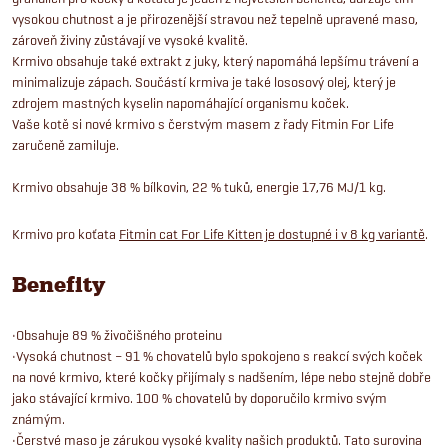
vysokou chutnost a je přirozenější stravou než tepelně upravené maso,
zároveň živiny zůstávají ve vysoké kvalitě.
Krmivo obsahuje také extrakt z juky, který napomáhá lepšímu trávení a
minimalizuje zápach. Součástí krmiva je také lososový olej, který je
zdrojem mastných kyselin napomáhající organismu koček.
Vaše kotě si nové krmivo s čerstvým masem z řady Fitmin For Life
zaručeně zamiluje.
Krmivo obsahuje 38 % bílkovin, 22 % tuků, energie 17,76 MJ/1 kg.
Krmivo pro koťata
Fitmin cat For Life Kitten je dostupné i v 8 kg variantě
.
Benefity
•Obsahuje 89 % živočišného proteinu
•Vysoká chutnost – 91 % chovatelů bylo spokojeno s reakcí svých koček
na nové krmivo, které kočky přijímaly s nadšením, lépe nebo stejně dobře
jako stávající krmivo. 100 % chovatelů by doporučilo krmivo svým
známým.
•Čerstvé maso je zárukou vysoké kvality našich produktů. Tato surovina