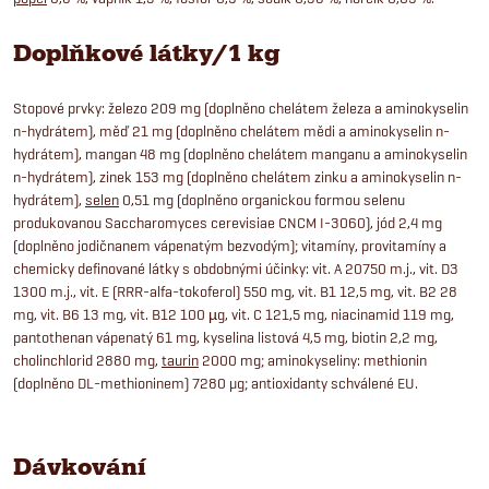
Doplňkové látky/1 kg
Stopové prvky: železo 209 mg (doplněno chelátem železa a aminokyselin
n-hydrátem), měď 21 mg (doplněno chelátem mědi a aminokyselin n-
hydrátem), mangan 48 mg (doplněno chelátem manganu a aminokyselin
n-hydrátem), zinek 153 mg (doplněno chelátem zinku a aminokyselin n-
hydrátem),
selen
0,51 mg (doplněno organickou formou selenu
produkovanou Saccharomyces cerevisiae CNCM I-3060), jód 2,4 mg
(doplněno jodičnanem vápenatým bezvodým); vitamíny, provitamíny a
chemicky definované látky s obdobnými účinky: vit. A 20750 m.j., vit. D3
1300 m.j., vit. E (RRR-alfa-tokoferol) 550 mg, vit. B1 12,5 mg, vit. B2 28
mg, vit. B6 13 mg, vit. B12 100 µg, vit. C 121,5 mg, niacinamid 119 mg,
pantothenan vápenatý 61 mg, kyselina listová 4,5 mg, biotin 2,2 mg,
cholinchlorid 2880 mg,
taurin
2000 mg; aminokyseliny: methionin
(doplněno DL-methioninem) 7280 μg; antioxidanty schválené EU.
Dávkování