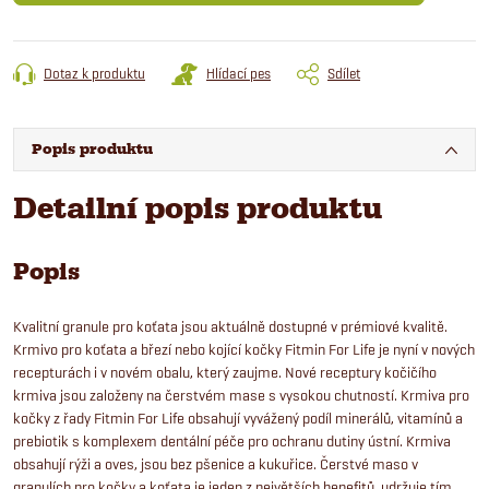
Dotaz k produktu
Hlídací pes
Sdílet
Popis produktu
Detailní popis produktu
Popis
Kvalitní granule pro koťata jsou aktuálně dostupné v prémiové kvalitě.
Krmivo pro koťata a březí nebo kojící kočky Fitmin For Life je nyní v nových
recepturách i v novém obalu, který zaujme. Nové receptury kočičího
krmiva jsou založeny na čerstvém mase s vysokou chutností. Krmiva pro
kočky z řady Fitmin For Life obsahují vyvážený podíl minerálů, vitamínů a
prebiotik s komplexem dentální péče pro ochranu dutiny ústní. Krmiva
obsahují rýži a oves, jsou bez pšenice a kukuřice. Čerstvé maso v
granulích pro kočky a koťata je jeden z největších benefitů, udržuje tím