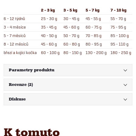
2 - 3 kg
3 - 5 kg
5 - 7 kg
7 - 10 kg
6 - 12 týdnů
25 - 30 g
30 - 45 g
45 - 55 g
55 - 70 g
3 - 4 měsíce
35 - 45 g
45 - 60 g
60 - 75 g
75 - 95 g
5 - 7 měsíců
40 - 50 g
50 - 70 g
70 - 85 g
85 - 100 g
8 - 12 měsíců
45 - 60 g
60 - 80 g
80 - 95 g
95 - 110 g
březí a kojící kočka
60 - 100 g
80 - 150 g
130 - 200 g
180 - 250 g
Parametry produktu
Recenze (2)
Diskuse
K tomuto