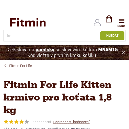
Přejít
na
obsah
NÁKUPNÍ
KOŠÍK
HLEDAT
15 % sleva na
pamlsky
se slevovým kódem
MNAM15
Kód vložte v prvním kroku košíku
Fitmin For Life
Fitmin For Life Kitten
krmivo pro koťata 1,8
kg
2 hodnocení
Podrobnosti hodnocení
Kód produktu: