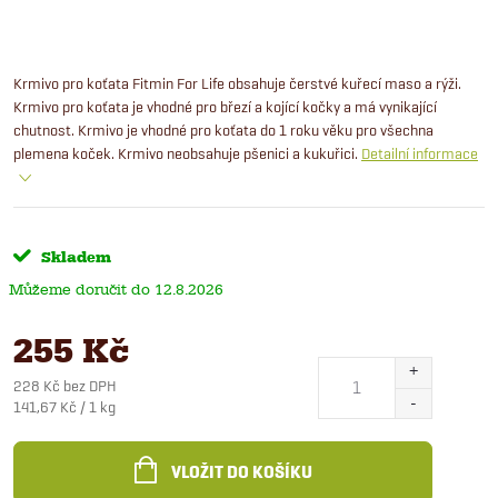
Krmivo pro koťata Fitmin For Life obsahuje čerstvé kuřecí maso a rýži.
Krmivo pro koťata je vhodné pro březí a kojící kočky a má vynikající
chutnost. Krmivo je vhodné pro koťata do 1 roku věku pro všechna
plemena koček. Krmivo neobsahuje pšenici a kukuřici.
Detailní informace
Skladem
12.8.2026
255 Kč
228 Kč bez DPH
Měrná
141,67 Kč / 1 kg
cena:
VLOŽIT DO KOŠÍKU