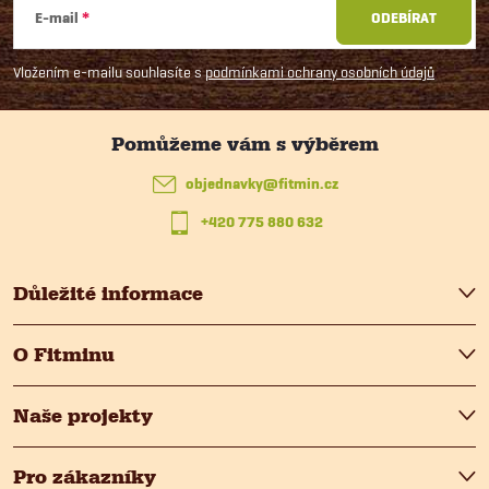
á
E-mail
ODEBÍRAT
p
Vložením e-mailu souhlasíte s
podmínkami ochrany osobních údajů
a
t
objednavky
@
fitmin.cz
+420 775 880 632
í
Důležité informace
O Fitminu
Naše projekty
Pro zákazníky