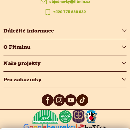
t
objednavky
@
fitmin.cz
+420 775 880 632
í
Důležité informace
O Fitminu
Naše projekty
Pro zákazníky