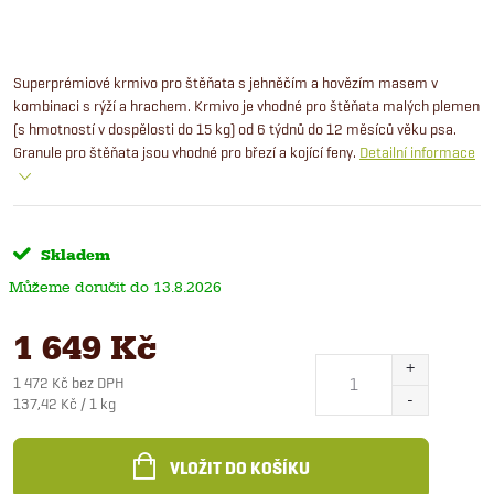
Superprémiové krmivo pro štěňata s jehněčím a hovězím masem v
kombinaci s rýží a hrachem. Krmivo je vhodné pro štěňata malých plemen
(s hmotností v dospělosti do 15 kg) od 6 týdnů do 12 měsíců věku psa.
Granule pro štěňata jsou vhodné pro březí a kojící feny.
Detailní informace
Skladem
13.8.2026
1 649 Kč
1 472 Kč bez DPH
Měrná
137,42 Kč / 1 kg
cena:
VLOŽIT DO KOŠÍKU