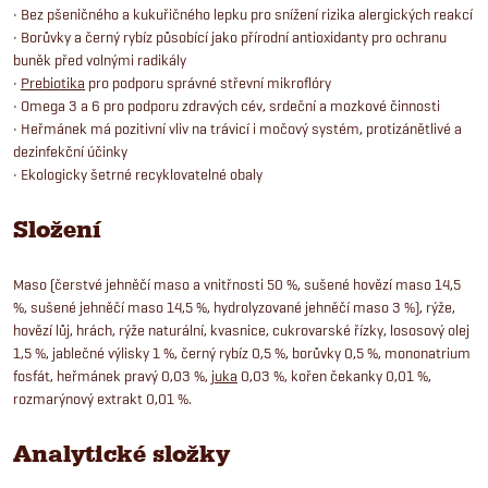
• Bez pšeničného a kukuřičného lepku pro snížení rizika alergických reakcí
• Borůvky a černý rybíz působící jako přírodní antioxidanty pro ochranu
buněk před volnými radikály
•
Prebiotika
pro podporu správné střevní mikroflóry
• Omega 3 a 6 pro podporu zdravých cév, srdeční a mozkové činnosti
• Heřmánek má pozitivní vliv na trávicí i močový systém, protizánětlivé a
dezinfekční účinky
• Ekologicky šetrné recyklovatelné obaly
Složení
Maso (čerstvé jehněčí maso a vnitřnosti 50 %, sušené hovězí maso 14,5
%, sušené jehněčí maso 14,5 %, hydrolyzované jehněčí maso 3 %), rýže,
hovězí lůj, hrách, rýže naturální, kvasnice, cukrovarské řízky, lososový olej
1,5 %, jablečné výlisky 1 %, černý rybíz 0,5 %, borůvky 0,5 %, mononatrium
fosfát, heřmánek pravý 0,03 %,
juka
0,03 %, kořen čekanky 0,01 %,
rozmarýnový extrakt 0,01 %.
Analytické složky