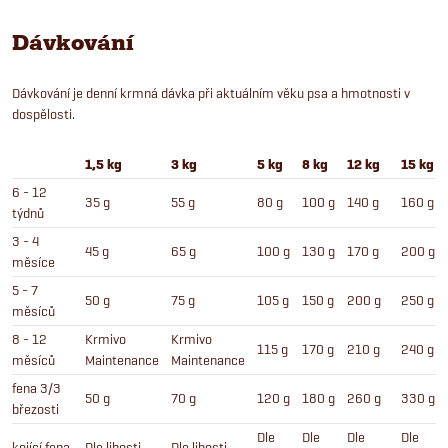
Dávkování
Dávkování je denní krmná dávka při aktuálním věku psa a hmotnosti v
dospělosti.
1,5 kg
3 kg
5 kg
8 kg
12 kg
15 kg
6 - 12
35 g
55 g
80 g
100 g
140 g
160 g
týdnů
3 - 4
45 g
65 g
100 g
130 g
170 g
200 g
měsíce
5 - 7
50 g
75 g
105 g
150 g
200 g
250 g
měsíců
8 - 12
Krmivo
Krmivo
115 g
170 g
210 g
240 g
měsíců
Maintenance
Maintenance
fena 3/3
50 g
70 g
120 g
180 g
260 g
330 g
březosti
Dle
Dle
Dle
Dle
kojící fena
Dle libosti
Dle libosti