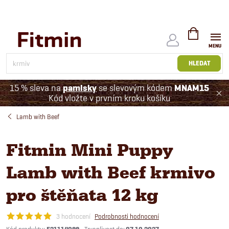
Přejít
na
obsah
NÁKUPNÍ
KOŠÍK
HLEDAT
15 % sleva na
pamlsky
se slevovým kódem
MNAM15
Kód vložte v prvním kroku košíku
Lamb with Beef
Fitmin Mini Puppy
Lamb with Beef krmivo
pro štěňata 12 kg
3 hodnocení
Podrobnosti hodnocení
Kód produktu: