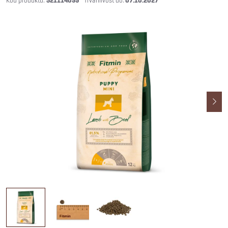
521114099
07.10.2027