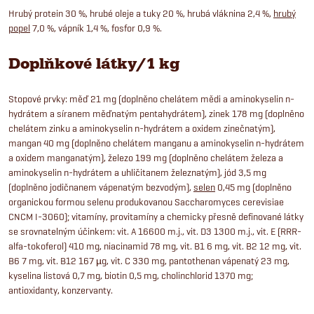
Hrubý protein 30 %, hrubé oleje a tuky 20 %, hrubá vláknina 2,4 %,
hrubý
popel
7,0 %, vápník 1,4 %, fosfor 0,9 %.
Doplňkové látky/1 kg
Stopové prvky: měď 21 mg (doplněno chelátem mědi a aminokyselin n-
hydrátem a síranem měďnatým pentahydrátem), zinek 178 mg (doplněno
chelátem zinku a aminokyselin n-hydrátem a oxidem zinečnatým),
mangan 40 mg (doplněno chelátem manganu a aminokyselin n-hydrátem
a oxidem manganatým), železo 199 mg (doplněno chelátem železa a
aminokyselin n-hydrátem a uhličitanem železnatým), jód 3,5 mg
(doplněno jodičnanem vápenatým bezvodým),
selen
0,45 mg (doplněno
organickou formou selenu produkovanou Saccharomyces cerevisiae
CNCM I-3060); vitamíny, provitamíny a chemicky přesně definované látky
se srovnatelným účinkem: vit. A 16600 m.j., vit. D3 1300 m.j., vit. E (RRR-
alfa-tokoferol) 410 mg, niacinamid 78 mg, vit. B1 6 mg, vit. B2 12 mg, vit.
B6 7 mg, vit. B12 167 µg, vit. C 330 mg, pantothenan vápenatý 23 mg,
kyselina listová 0,7 mg, biotin 0,5 mg, cholinchlorid 1370 mg;
antioxidanty, konzervanty.