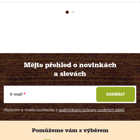
Mějte přehled o novinkách
a slevách
Z
á
E-mail
ODEBÍRAT
p
Vložením e-mailu souhlasíte s
podmínkami ochrany osobních údajů
a