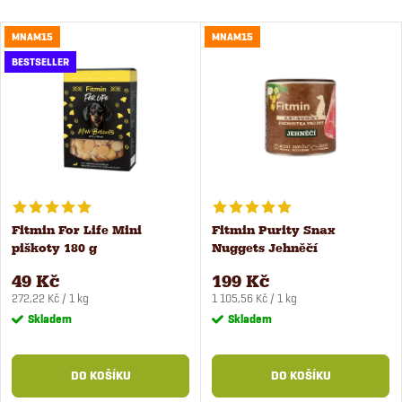
MNAM15
MNAM15
BESTSELLER
Fitmin For Life Mini
Fitmin Purity Snax
piškoty 180 g
Nuggets Jehněčí
pochoutka pro psy 180 g
49 Kč
199 Kč
Měrná
Měrná
272,22 Kč / 1 kg
1 105,56 Kč / 1 kg
cena:
cena:
Skladem
Skladem
DO KOŠÍKU
DO KOŠÍKU