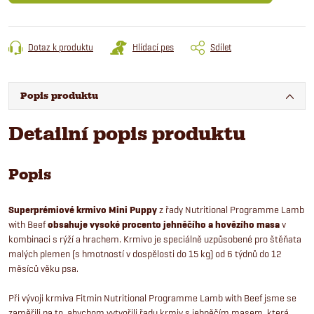
Dotaz k produktu
Hlídací pes
Sdílet
Popis produktu
Detailní popis produktu
Popis
Superprémiové krmivo Mini Puppy
z řady Nutritional Programme Lamb
with Beef
obsahuje vysoké procento jehněčího a hovězího masa
v
kombinaci s rýží a hrachem. Krmivo je speciálně uzpůsobené pro štěňata
malých plemen (s hmotností v dospělosti do 15 kg) od 6 týdnů do 12
měsíců věku psa.
Při vývoji krmiva Fitmin Nutritional Programme Lamb with Beef jsme se
zaměřili na to, abychom vytvořili řadu krmiv s jehněčím masem, která