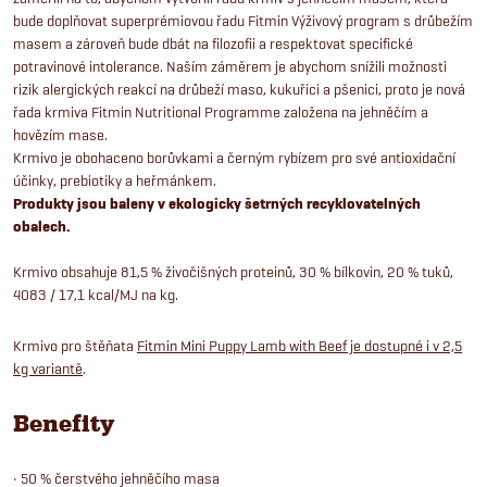
bude doplňovat superprémiovou řadu Fitmin Výživový program s drůbežím
masem a zároveň bude dbát na filozofii a respektovat specifické
potravinové intolerance. Naším záměrem je abychom snížili možnosti
rizik alergických reakcí na drůbeží maso, kukuřici a pšenici, proto je nová
řada krmiva Fitmin Nutritional Programme založena na jehněčím a
hovězím mase.
Krmivo je obohaceno borůvkami a černým rybízem pro své antioxidační
účinky, prebiotiky a heřmánkem.
Produkty jsou baleny v ekologicky šetrných recyklovatelných
obalech.
Krmivo obsahuje 81,5 % živočišných proteinů, 30 % bílkovin, 20 % tuků,
4083 / 17,1 kcal/MJ na kg.
Krmivo pro štěňata
Fitmin Mini Puppy Lamb with Beef je dostupné i v 2,5
kg variantě
.
Benefity
• 50 % čerstvého jehněčího masa