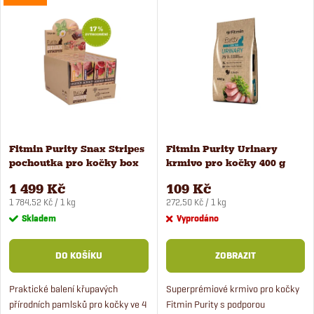
V
Nejdražší
z
ý
Nejprodávanější
e
Abecedně
p
n
i
í
s
Fitmin Purity Snax Stripes
Fitmin Purity Urinary
p
pochoutka pro kočky box
krmivo pro kočky 400 g
p
24x35 g
r
1 499 Kč
109 Kč
Měrná
Měrná
r
1 784,52 Kč / 1 kg
272,50 Kč / 1 kg
cena:
cena:
Skladem
Vyprodáno
o
o
DO KOŠÍKU
ZOBRAZIT
d
d
Praktické balení křupavých
Superprémiové krmivo pro kočky
u
přírodních pamlsků pro kočky ve 4
Fitmin Purity s podporou