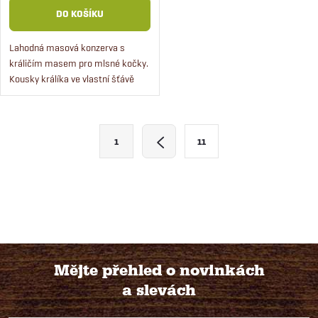
DO KOŠÍKU
Lahodná masová konzerva s
králičím masem pro mlsné kočky.
Kousky králíka ve vlastní šťávě
potěší koťata i dospělé kočky.
Receptura s vitamíny a minerály,
která je navíc bez...
O
S
1
11
t
v
r
l
á
n
á
k
d
o
Mějte přehled o novinkách
v
a
a slevách
á
Z
c
n