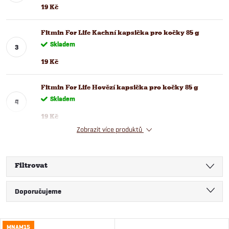
19 Kč
Fitmin For Life Kachní kapsička pro kočky 85 g
Skladem
19 Kč
Fitmin For Life Hovězí kapsička pro kočky 85 g
Skladem
19 Kč
Zobrazit více produktů
Filtrovat
Ř
Doporučujeme
a
Nejlevnější
MNAM15