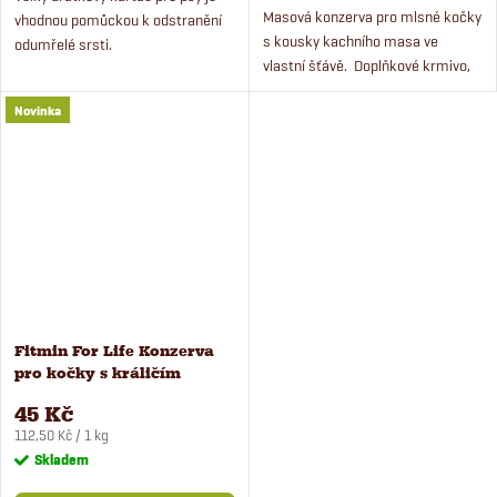
Masová konzerva pro mlsné kočky
vhodnou pomůckou k odstranění
s kousky kachního masa ve
odumřelé srsti.
vlastní šťávě. Doplňkové krmivo,
které lze použít jako zpestření ke
Novinka
granulím. Lahodná chuť a kousky
masa potěší...
Fitmin For Life Konzerva
pro kočky s králičím
masem 400 g
45 Kč
Měrná
112,50 Kč / 1 kg
cena:
Skladem