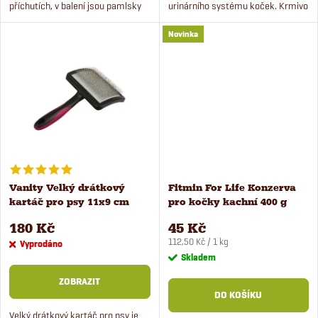
u
příchutích, v balení jsou pamlsky
urinárního systému koček. Krmivo
k
hovězí, kuřecí, zvěřinové a jehněčí.
obsahuje více jak 50 % masa,
k
Novinka
Právě teď se zvýhodněním 17 %.
funkční bylinky a je bez obilné.
t
t
ů
ů
Vanity Velký drátkový
Fitmin For Life Konzerva
kartáč pro psy 11x9 cm
pro kočky kachní 400 g
180 Kč
45 Kč
Měrná
112,50 Kč / 1 kg
Vyprodáno
cena:
Skladem
ZOBRAZIT
DO KOŠÍKU
Velký drátkový kartáč pro psy je