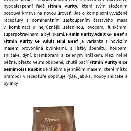
hypoalergenní řadě
Fitmin Purity
, která svým složením
posouvá krmiva na novou úroveň. Jde o komplexní vyvážené
receptury s dominantním zastoupením čerstvého masa
v kombinaci s nejrůznější zeleninou, ovocem, funkčními
superpotravinami a bylinkami.
Fitmin Purity Adult GF Beef
a
Fitmin Purity GF Adult Mini Beef
je varianta s hovězím
masem provoněná bylinkami, s lístky špenátu, houbami
shiitake, dýní, bramborami a zeleným hráškem. Mezi méně
běžné, přesto velmi oblíbené, chutě patří
Fitmin Purity Rice
Semimoist Rabbit
s králičím a jehněčím masem, které místo
brambor v receptuře doplňuje rýže, jablka, houby shiitake a
bylinky.