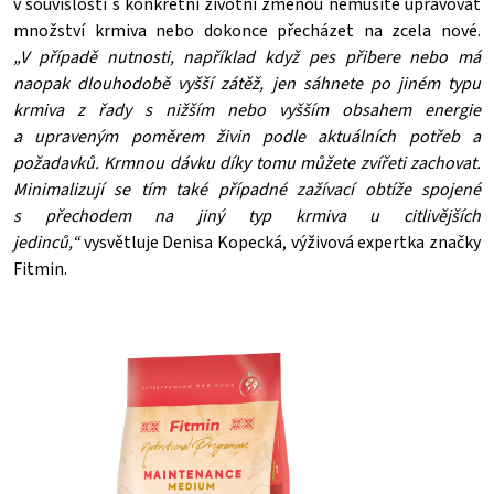
v souvislosti s konkrétní životní změnou nemusíte upravovat
množství krmiva nebo dokonce přecházet na zcela nové.
„V případě nutnosti, například když pes přibere nebo má
naopak dlouhodobě vyšší zátěž, jen sáhnete po jiném typu
krmiva z řady s nižším nebo vyšším obsahem energie
a upraveným poměrem živin podle aktuálních potřeb a
požadavků. Krmnou dávku díky tomu můžete zvířeti zachovat.
Minimalizují se tím také případné zažívací obtíže spojené
s přechodem na jiný typ krmiva u citlivějších
jedinců,“
vysvětluje Denisa Kopecká, výživová expertka značky
Fitmin.