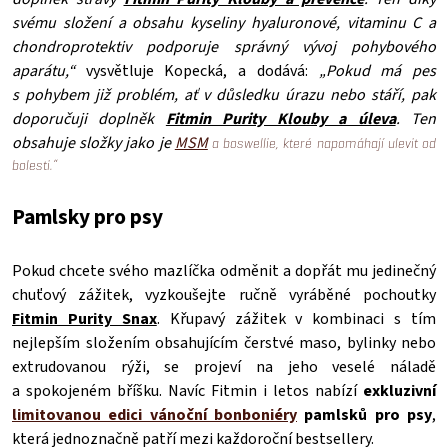
svému složení a obsahu kyseliny hyaluronové, vitaminu C a
chondroprotektiv podporuje správný vývoj pohybového
aparátu,“
vysvětluje Kopecká, a dodává:
„Pokud má pes
s pohybem již problém, ať v důsledku úrazu nebo stáří, pak
doporučuji doplněk
Fitmin Purity Klouby a úleva
. Ten
obsahuje složky jako je
MSM
a boswellie, které napomáhají ulevit od
bolesti.“
Pamlsky pro psy
Pokud chcete svého mazlíčka odměnit a dopřát mu jedinečný
chuťový zážitek, vyzkoušejte ručně vyráběné pochoutky
Fitmin Purity Snax
. Křupavý zážitek v kombinaci s tím
nejlepším složením obsahujícím čerstvé maso, bylinky nebo
extrudovanou rýži,
se projeví na jeho veselé náladě
a spokojeném bříšku. Navíc Fitmin i letos nabízí
exkluzivní
limitovanou edici vánoční bonboniéry
pamlsků pro psy
,
která jednoznačně patří mezi každoroční bestsellery.