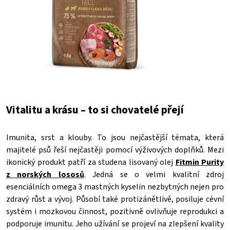
Vitalitu a krásu – to si chovatelé přejí
Imunita, srst a klouby. To jsou nejčastější témata, která
majitelé psů řeší nejčastěji pomocí výživových doplňků. Mezi
ikonický produkt patří za studena lisovaný olej
Fitmin Purity
z norských lososů
. Jedná
se o velmi kvalitní zdroj
esenciálních omega 3 mastných kyselin nezbytných nejen pro
zdravý růst
a vývoj. Působí také protizánětlivě, posiluje cévní
systém i mozkovou činnost, pozitivně ovlivňuje reprodukci a
podporuje imunitu. Jeho užívání se projeví na zlepšení kvality