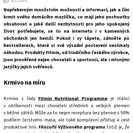
6.11.2023
Nepřeberným množstvím možností a informací, jak a čím
krmit svého domácího mazlíčka, co mají jeho pochoutky
obsahovat a jaké další nezbytnosti pro jeho spokojený
život potřebujete, se to na internetu i v kamenných
obchodech jen hemží. Pokud i vy tápete, sáhněte po
bestsellerech, které si své výsadní postavení nezískaly
náhodou. Produkty Fitmin, od tradičního českého výrobce,
jsou prověřené nejen chovateli a sportovci, ale i mlsnými
jazýčky jejich svěřenců.
Krmivo na míru
Krmivo z řady
Fitmin Nutritional Programme
je stálicí
v oblíbenosti mezi chovateli středních a velkých plemen
v běžné zátěži. Může za to nejen receptura bez pšenice s 50%
podílem čerstvého masa, ale také komplexní přístup k celé
produktové linii.
Filozofií Výživového programu
totiž je, že