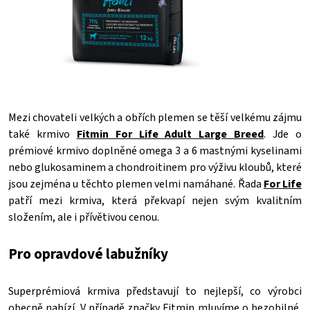
Mezi chovateli velkých a obřích plemen se těší velkému zájmu
také krmivo
Fitmin For Life Adult Large Breed
. Jde o
prémiové krmivo doplněné omega 3 a 6 mastnými kyselinami
nebo glukosaminem a chondroitinem pro výživu kloubů, které
jsou zejména u těchto plemen velmi namáhané. Řada
For Life
patří mezi krmiva, která překvapí nejen svým kvalitním
složením, ale i přívětivou cenou.
Pro opravdové labužníky
Superprémiová krmiva představují to nejlepší, co výrobci
obecně nabízí. V případě značky Fitmin mluvíme o bezobilné,