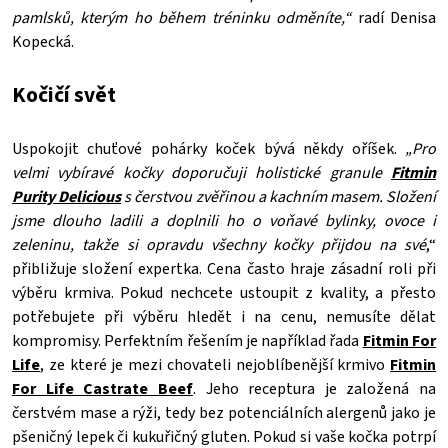
pamlsků, kterým ho během tréninku odměníte,“
radí Denisa
Kopecká.
Kočičí svět
Uspokojit chuťové pohárky koček bývá někdy oříšek.
„Pro
velmi vybíravé kočky doporučuji holistické granule
Fitmin
Purity Delicious
s čerstvou zvěřinou a kachním masem. Složení
jsme dlouho ladili a doplnili ho o voňavé bylinky, ovoce i
zeleninu, takže si opravdu všechny kočky přijdou na své
,“
přibližuje složení expertka. Cena často hraje zásadní roli při
výběru krmiva. Pokud nechcete ustoupit z kvality, a přesto
potřebujete při výběru hledět i na cenu, nemusíte dělat
kompromisy. Perfektním řešením je například řada
Fitmin For
Life
, ze které je mezi chovateli nejoblíbenější krmivo
Fitmin
For Life Castrate Beef
. Jeho receptura je založená na
čerstvém mase a rýži, tedy bez potenciálních alergenů jako je
pšeničný lepek či kukuřičný gluten. Pokud si vaše kočka potrpí