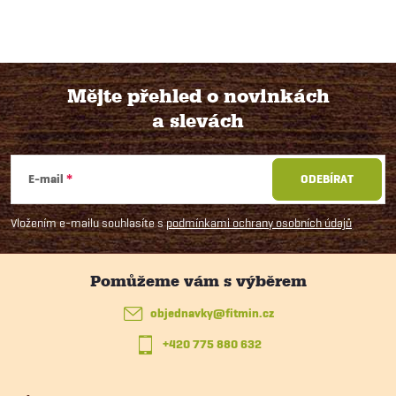
Mějte přehled o novinkách
a slevách
Z
á
E-mail
ODEBÍRAT
p
Vložením e-mailu souhlasíte s
podmínkami ochrany osobních údajů
a
t
objednavky
@
fitmin.cz
+420 775 880 632
í