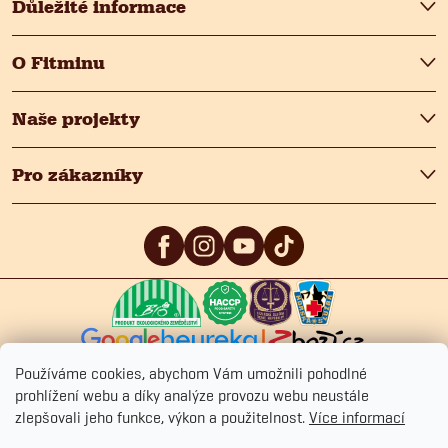
Důležité informace
O Fitminu
Naše projekty
Pro zákazníky
5
/5
4.9
/5
4.9
/5
Používáme cookies, abychom Vám umožnili pohodlné
prohlížení webu a díky analýze provozu webu neustále
zlepšovali jeho funkce, výkon a použitelnost.
Více informací
Copyright 2026
Fitmin.cz
. Všechna práva vyhrazena.
Upravit nastavení